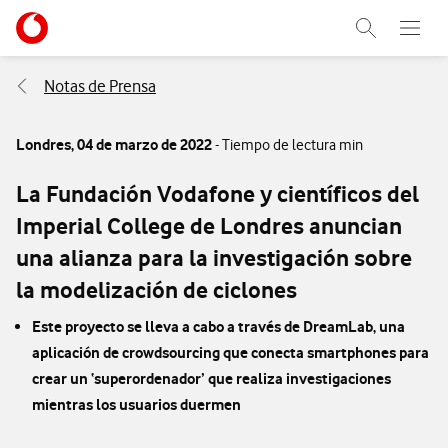
Menu nave
Ir a la pagina principal de vodafone.es
Abrir buscad
Abre e
Menu navegación Segmento
Notas de Prensa
Londres,
04 de marzo de 2022
- Tiempo de lectura min
La Fundación Vodafone y científicos del
Imperial College de Londres anuncian
una alianza para la investigación sobre
la modelización de ciclones
Este proyecto se lleva a cabo a través de DreamLab, una
aplicación de crowdsourcing que conecta smartphones para
crear un ‘superordenador’ que realiza investigaciones
mientras los usuarios duermen