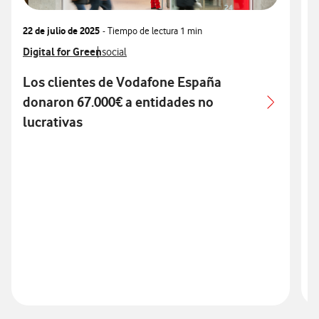
22 de julio de 2025
- Tiempo de lectura
1 min
3
Ver más notas de prensa relacionados con
Digital for Green
Ver más notas de prensa relacionados con
V
C
social
Los clientes de Vodafone España
donaron 67.000€ a entidades no
E
lucrativas