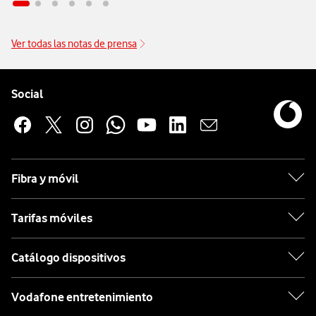
Ver todas las notas de prensa
Pie de página de Vodafone
Enlaces a las redes sociales de Vodafone
Social
Fibra y móvil
Tarifas móviles
Catálogo dispositivos
Vodafone entretenimiento