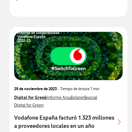
29 de noviembre de 2023
- Tiempo de lectura
7 min
Ver más notas de prensa relacionados con
Digital for Green
Ver más notas de prensa relacionados con
Ver más notas de prensa relacio
Ver más notas de prensa
Informe Anual
planeta
social
Ver más notas de prensa relacionados con
Digital for Green
Vodafone España facturó 1.323 millones
a proveedores locales en un año