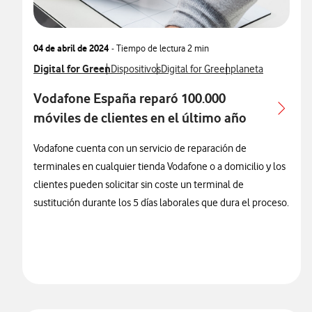
04 de abril de 2024
- Tiempo de lectura
2 min
Ver más notas de prensa relacionados con
Digital for Green
Ver más notas de prensa relacionados con
Ver más notas de prensa relaciona
Ver más notas de p
Dispositivos
Digital for Green
planeta
Vodafone España reparó 100.000
móviles de clientes en el último año
Vodafone cuenta con un servicio de reparación de
terminales en cualquier tienda Vodafone o a domicilio y los
clientes pueden solicitar sin coste un terminal de
sustitución durante los 5 días laborales que dura el proceso.