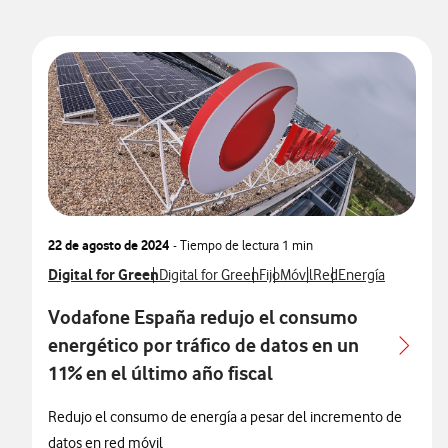
22 de agosto de 2024
- Tiempo de lectura
1 min
Ver más notas de prensa relacionados con
Digital for Green
Ver más notas de prensa relacionados con
Ver más notas de prensa relac
Ver más notas de prensa re
Ver más notas de pren
Ver más notas de 
Digital for Green
Fijo
Móvil
Red
Energía
Vodafone España redujo el consumo
energético por tráfico de datos en un
11% en el último año fiscal
Redujo el consumo de energía a pesar del incremento de
datos en red móvil