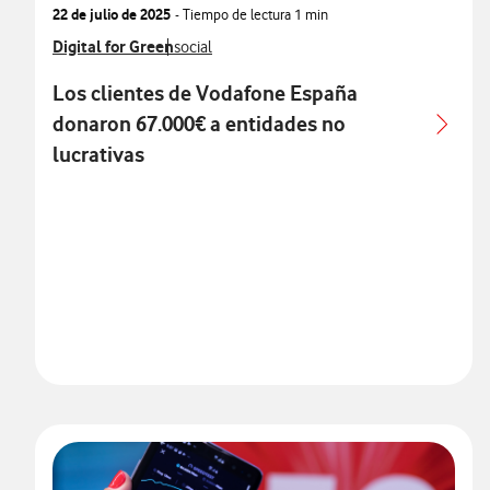
22 de julio de 2025
- Tiempo de lectura
1 min
Ver más notas de prensa relacionados con
Digital for Green
Ver más notas de prensa relacionados con
social
Los clientes de Vodafone España
donaron 67.000€ a entidades no
lucrativas