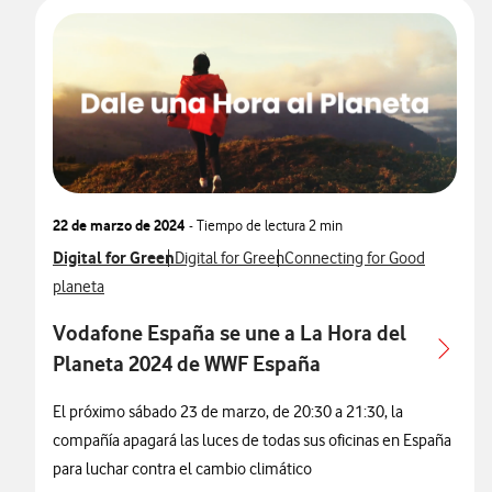
22 de marzo de 2024
- Tiempo de lectura
2 min
Ver más notas de prensa relacionados con
Digital for Green
Ver más notas de prensa relacionados con
Ver más notas de prensa relac
Digital for Green
Connecting for Good
Ver más notas de prensa relacionados con
planeta
Vodafone España se une a La Hora del
Planeta 2024 de WWF España
El próximo sábado 23 de marzo, de 20:30 a 21:30, la
compañía apagará las luces de todas sus oficinas en España
para luchar contra el cambio climático