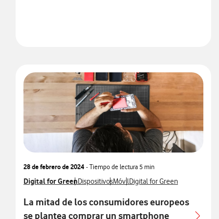
28 de febrero de 2024
- Tiempo de lectura
5 min
Ver más notas de prensa relacionados con
Digital for Green
Ver más notas de prensa relacionados con
Ver más notas de prensa relaciona
Ver más notas de prensa rela
Dispositivos
Móvil
Digital for Green
La mitad de los consumidores europeos
se plantea comprar un smartphone