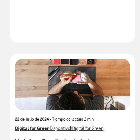
22 de julio de 2024
- Tiempo de lectura
2 min
Ver más notas de prensa relacionados con
Digital for Green
Ver más notas de prensa relacionados con
Ver más notas de prensa relaciona
Dispositivos
Digital for Green