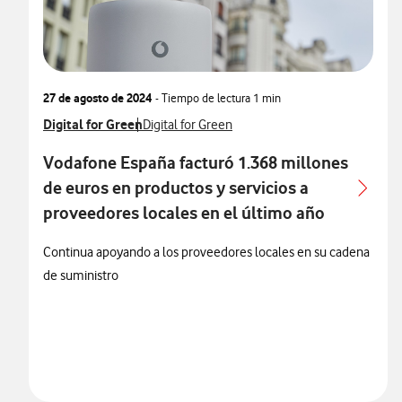
27 de agosto de 2024
- Tiempo de lectura
1 min
Ver más notas de prensa relacionados con
Digital for Green
Ver más notas de prensa relacionados con
Digital for Green
Vodafone España facturó 1.368 millones
de euros en productos y servicios a
proveedores locales en el último año
Continua apoyando a los proveedores locales en su cadena
de suministro