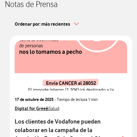
Notas de Prensa
Ordenar por: más recientes
17 de octubre de 2025
- Tiempo de lectura
1 min
Ver más notas de prensa relacionados con
Digital for Green
Ver más notas de prensa relacionados con
Salud
Los clientes de Vodafone pueden
colaborar en la campaña de la