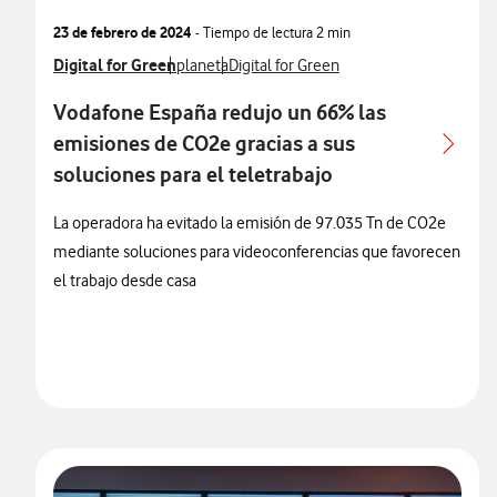
23 de febrero de 2024
- Tiempo de lectura
2 min
Ver más notas de prensa relacionados con
Digital for Green
Ver más notas de prensa relacionados con
Ver más notas de prensa relacionados 
planeta
Digital for Green
Vodafone España redujo un 66% las
emisiones de CO2e gracias a sus
soluciones para el teletrabajo
La operadora ha evitado la emisión de 97.035 Tn de CO2e
mediante soluciones para videoconferencias que favorecen
el trabajo desde casa