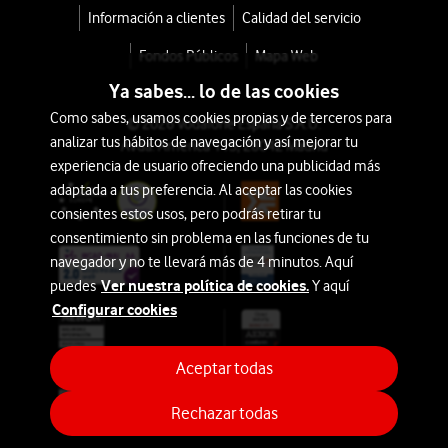
Información a clientes
Calidad del servicio
Fondos Públicos
Mapa Web
Ya sabes... lo de las cookies
Como sabes, usamos cookies propias y de terceros para
© 2026 Vodafone España S.A.U.
analizar tus hábitos de navegación y así mejorar tu
Avda. América 115, 28042 Madrid
experiencia de usuario ofreciendo una publicidad más
adaptada a tus preferencia. Al aceptar las cookies
consientes estos usos, pero podrás retirar tu
consentimiento sin problema en las funciones de tu
navegador y no te llevará más de 4 minutos. Aquí
Ver nuestra política de cookies.
puedes
Y aquí
Configurar cookies
Aceptar todas
Rechazar todas