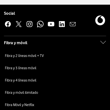
Pie de página de Vodafone
Enlaces a las redes sociales de Vodafone
Social
Fibra y móvil
Fibra y 2 líneas móvil + TV
Fibra y 3 líneas móvil
Fibra y 4 líneas móvil
Fibra y móvil ilimitado
Fibra Móvil y Netflix