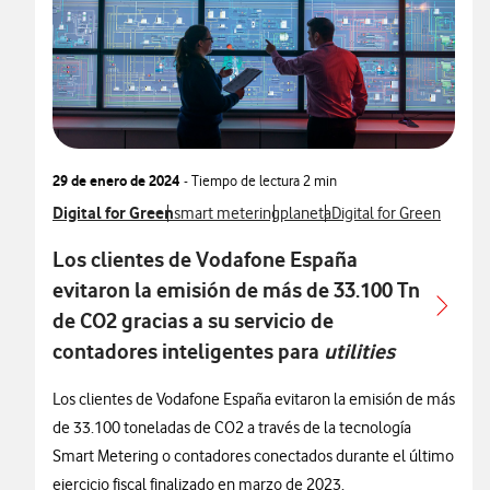
29 de enero de 2024
- Tiempo de lectura
2 min
Ver más notas de prensa relacionados con
Digital for Green
Ver más notas de prensa relacionados con
Ver más notas de prensa relac
Ver más notas de prens
smart metering
planeta
Digital for Green
Los clientes de Vodafone España
evitaron la emisión de más de 33.100 Tn
de CO2 gracias a su servicio de
contadores inteligentes para
utilities
Los clientes de Vodafone España evitaron la emisión de más
de 33.100 toneladas de CO2 a través de la tecnología
Smart Metering o contadores conectados durante el último
ejercicio fiscal finalizado en marzo de 2023.