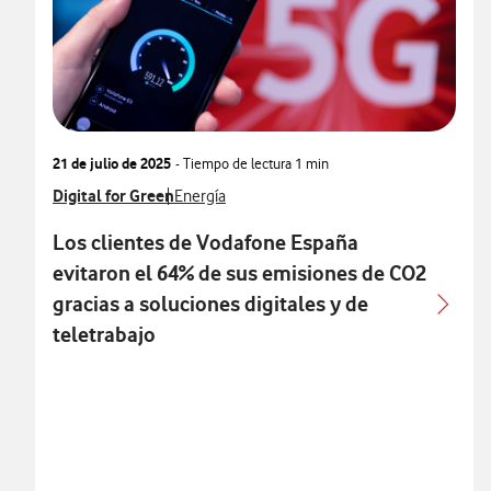
21 de julio de 2025
- Tiempo de lectura
1 min
Ver más notas de prensa relacionados con
Digital for Green
Ver más notas de prensa relacionados con
Energía
Los clientes de Vodafone España
evitaron el 64% de sus emisiones de CO2
gracias a soluciones digitales y de
teletrabajo