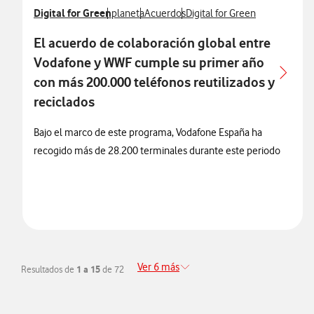
Ver más notas de prensa relacionados con
Digital for Green
Ver más notas de prensa relacionados con
Ver más notas de prensa relacionados 
Ver más notas de prensa rela
planeta
Acuerdos
Digital for Green
El acuerdo de colaboración global entre
Vodafone y WWF cumple su primer año
con más 200.000 teléfonos reutilizados y
reciclados
Bajo el marco de este programa, Vodafone España ha
recogido más de 28.200 terminales durante este periodo
Ver 6 más
Resultados de
1 a 15
de 72
Redirigir a la página