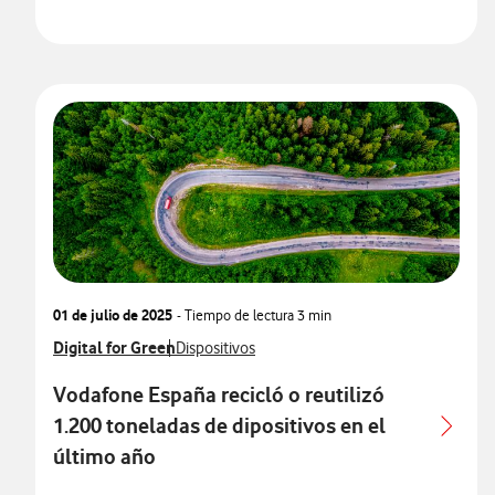
01 de julio de 2025
- Tiempo de lectura
3 min
Ver más notas de prensa relacionados con
Digital for Green
Ver más notas de prensa relacionados con
Dispositivos
Vodafone España recicló o reutilizó
1.200 toneladas de dipositivos en el
último año