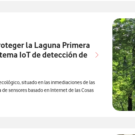
n
ensa relacionados con
roteger la Laguna Primera
stema IoT de detección de
ecológico, situado en las inmediaciones de las
 de sensores basado en Internet de las Cosas