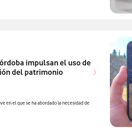
n
ensa relacionados con
órdoba impulsan el uso de
tión del patrimonio
ive en el que se ha abordado la necesidad de