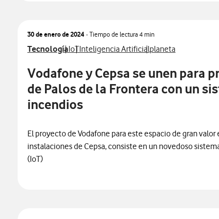
30 de enero de 2024
- Tiempo de lectura
4 min
Ver más notas de prensa relacionados con
Ver más notas de prensa relacionados con
Ver más notas de prensa relacionados co
Ver más notas de pr
Tecnología
IoT
Inteligencia Artificial
planeta
Vodafone y Cepsa se unen para p
de Palos de la Frontera con un si
incendios
El proyecto de Vodafone para este espacio de gran valor 
instalaciones de Cepsa, consiste en un novedoso sistema
(IoT)