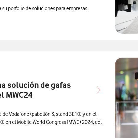
a su porfolio de soluciones para empresas
con
elacionados con
nsa relacionados con
a solución de gafas
 el MWC24
 de Vodafone (pabellón 3, stand 3E10) y en el
0) en el Mobile World Congress (MWC) 2024, del