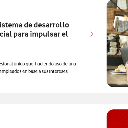
istema de desarrollo
icial para impulsar el
esional único que, haciendo uso de una
s empleados en base a sus intereses
onados con