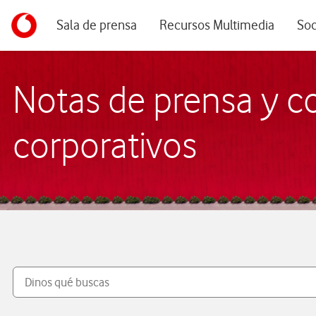
Menu navegación principal. Para dispositivos de escrito
Ir a la pagina principal de vodafone.es
Sala de prensa
Recursos Multimedia
Soc
Notas de prensa y 
corporativos
Buscar