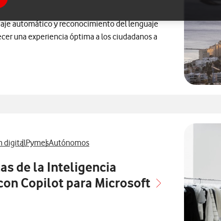
ndizaje automático y reconocimiento del lenguaje
recer una experiencia óptima a los ciudadanos a
os con
de prensa relacionados con
Ver más notas de prensa relacionados con
Ver más notas de prensa relacionados con
 digital
Pymes
Autónomos
s de la Inteligencia
 con Copilot para Microsoft