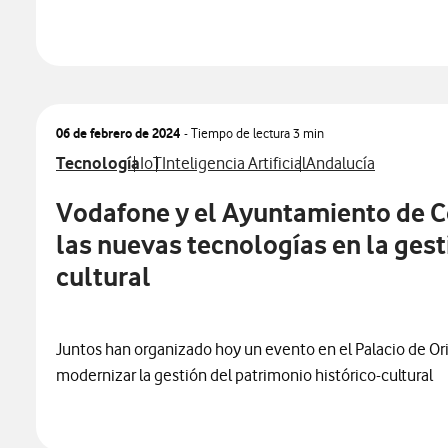
06 de febrero de 2024
- Tiempo de lectura
3 min
Ver más notas de prensa relacionados con
Ver más notas de prensa relacionados con
Ver más notas de prensa relacionados co
Ver más notas de pr
Tecnología
IoT
Inteligencia Artificial
Andalucía
Vodafone y el Ayuntamiento de C
las nuevas tecnologías en la ges
cultural
Juntos han organizado hoy un evento en el Palacio de Or
modernizar la gestión del patrimonio histórico-cultural