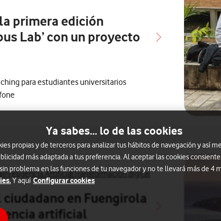
 la primera edición
pus Lab’ con un proyecto
hing para estudiantes universitarios
afone
Ya sabes... lo de las cookies
s propias y de terceros para analizar tus hábitos de navegación y así me
blicidad más adaptada a tus preferencia. Al aceptar las cookies consiente
 sin problema en las funciones de tu navegador y no te llevará más de 4
os con
otas de prensa relacionados con
Ver más notas de prensa relacionados con
Ver más notas de prensa relacionados con
a
Inteligencia Artificial
Transformación digital
ies.
Configurar cookies
Y aquí
al ciudadano en Fuengirola
encia artificial