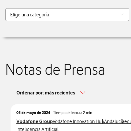
Notas de Prensa
Ordenar por: más recientes
06 de mayo de 2024
- Tiempo de lectura
2 min
Ver más notas de prensa relacionados con
Ver más notas de prensa relacionados 
Ver más nota
Ver
Vodafone Group
Vodafone Innovation Hub
Andalucía
ed
Ver más notas de prensa relacionados con
Inteligencia Artificial