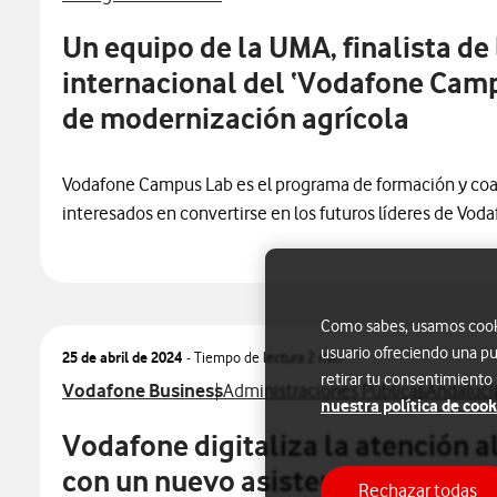
Un equipo de la UMA, finalista de
internacional del ‘Vodafone Cam
de modernización agrícola
Vodafone Campus Lab es el programa de formación y coac
interesados en convertirse en los futuros líderes de Vod
Como sabes, usamos cookie
usuario ofreciendo una pu
25 de abril de 2024
- Tiempo de lectura
2 min
retirar tu consentimiento
Ver más notas de prensa relacionados con
Ver más notas de prensa relacionad
Ver más n
Vodafone Business
Administraciones Públicas
Andalucí
nuestra política de cook
Vodafone digitaliza la atención 
con un nuevo asistente con intelig
Rechazar todas