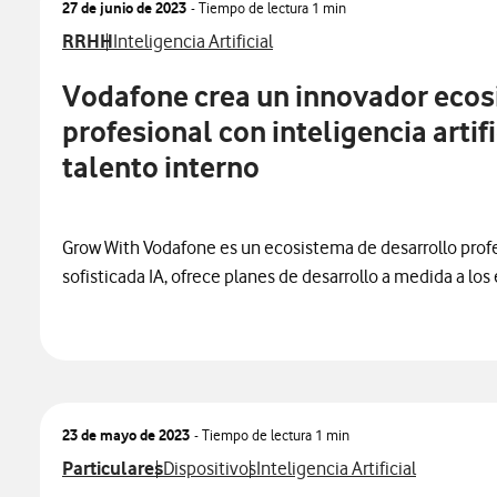
27 de junio de 2023
- Tiempo de lectura
1 min
Ver más notas de prensa relacionados con
Ver más notas de prensa relacionados con
RRHH
Inteligencia Artificial
Vodafone crea un innovador ecos
profesional con inteligencia artif
talento interno
Grow With Vodafone es un ecosistema de desarrollo prof
sofisticada IA, ofrece planes de desarrollo a medida a lo
23 de mayo de 2023
- Tiempo de lectura
1 min
Ver más notas de prensa relacionados con
Ver más notas de prensa relacionados con
Ver más notas de prensa relaci
Particulares
Dispositivos
Inteligencia Artificial