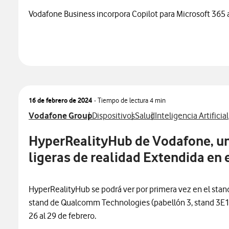
Vodafone Business incorpora Copilot para Microsoft 365 
16 de febrero de 2024
- Tiempo de lectura
4 min
Ver más notas de prensa relacionados con
Ver más notas de prensa relacionados 
Ver más notas de prensa r
Ver más notas de pre
Vodafone Group
Dispositivos
Salud
Inteligencia Artificial
HyperRealityHub de Vodafone, un
ligeras de realidad Extendida en
HyperRealityHub se podrá ver por primera vez en el stand
stand de Qualcomm Technologies (pabellón 3, stand 3E1
26 al 29 de febrero.