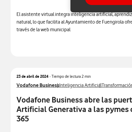
El asistente virtual integra inteligencia artificial, apre
natural, lo que facilita al Ayuntamiento de Fuengirola of
través de la web municipal
23 de abril de 2024
- Tiempo de lectura
2 min
Ver más notas de prensa relacionados con
Ver más notas de prensa relacionad
Ver más notas 
Vodafone Business
Inteligencia Artificial
Transformación
Vodafone Business abre las puerta
Artificial Generativa a las pymes
365