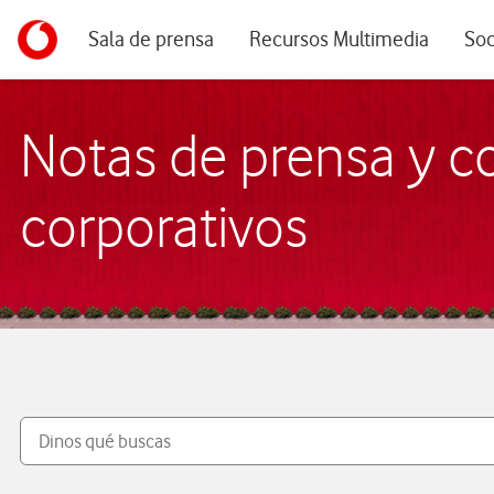
Menu navegación principal. Para dispositivos de escrito
Ir a la pagina principal de vodafone.es
Sala de prensa
Recursos Multimedia
Soc
Notas de prensa y 
corporativos
Buscar