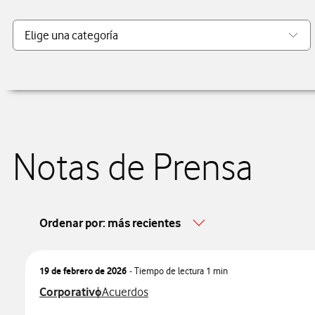
Notas de Prensa
Ordenar por: más recientes
19 de febrero de 2026
- Tiempo de lectura
1 min
Ver más notas de prensa relacionados con
Ver más notas de prensa relacionados con
Corporativo
Acuerdos