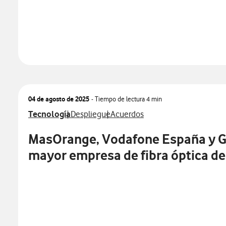
04 de agosto de 2025
- Tiempo de lectura
4 min
Ver más notas de prensa relacionados con
Ver más notas de prensa relacionados con
Ver más notas de prensa relacio
Tecnología
Despliegue
Acuerdos
MasOrange, Vodafone España y GI
mayor empresa de fibra óptica de