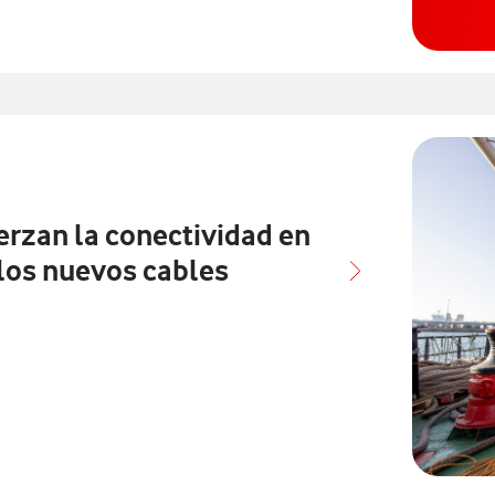
nados con
rzan la conectividad en
 los nuevos cables