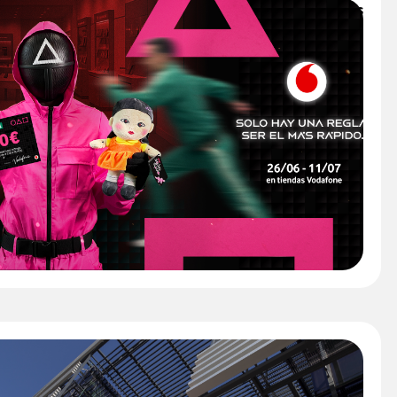
convierte sus tiendas en terreno de juego para los fans
go del Calamar
" />