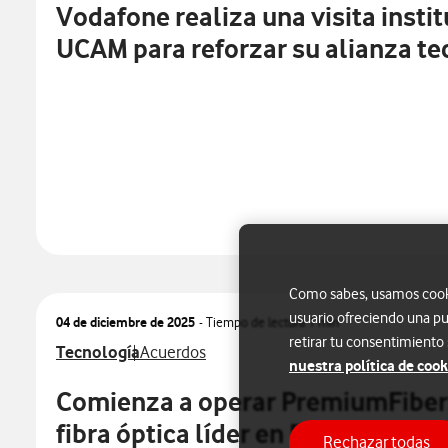
Vodafone realiza una visita instit
UCAM para reforzar su alianza te
Como sabes, usamos cookie
usuario ofreciendo una pu
04 de diciembre de 2025
- Tiempo de lectura
1 min
retirar tu consentimiento
Ver más notas de prensa relacionados con
Ver más notas de prensa relacionados con
Tecnología
Acuerdos
nuestra política de cook
Comienza a operar PremiumFiber
fibra óptica líder en España
Rechazar todas