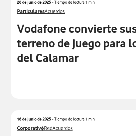
26 de junio de 2025
- Tiempo de lectura
1 min
Ver más notas de prensa relacionados con
Ver más notas de prensa relacionados con
Particulares
Acuerdos
Vodafone convierte sus
terreno de juego para l
del Calamar
16 de junio de 2025
- Tiempo de lectura
1 min
Ver más notas de prensa relacionados con
Ver más notas de prensa relacionados con
Ver más notas de prensa relacionados c
Corporativo
Red
Acuerdos