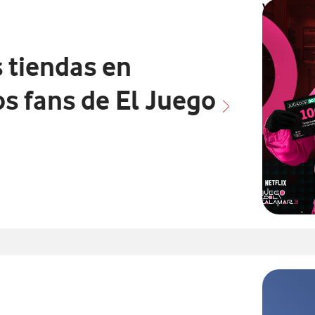
Vodafone 
de El Jue
 tiendas en
os fans de El Juego
on