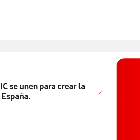
nados con
C se unen para crear la
 España.