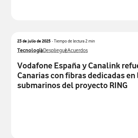
23 de julio de 2025
- Tiempo de lectura
2 min
Ver más notas de prensa relacionados con
Ver más notas de prensa relacionados con
Ver más notas de prensa relacio
Tecnología
Despliegue
Acuerdos
Vodafone España y Canalink refue
Canarias con fibras dedicadas en
submarinos del proyecto RING