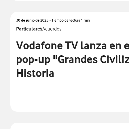
30 de junio de 2025
- Tiempo de lectura
1 min
Ver más notas de prensa relacionados con
Ver más notas de prensa relacionados con
Particulares
Acuerdos
Vodafone TV lanza en e
pop-up "Grandes Civili
Historia