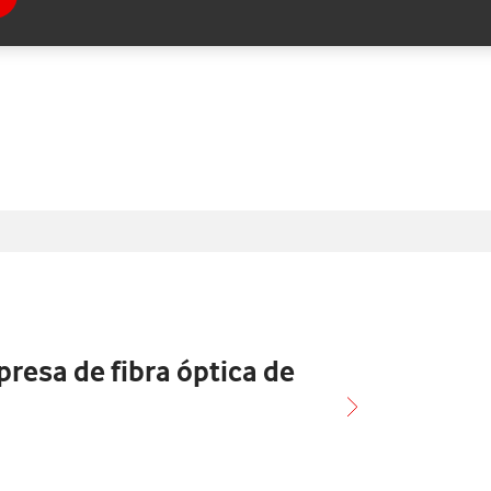
nados con
esa de fibra óptica de