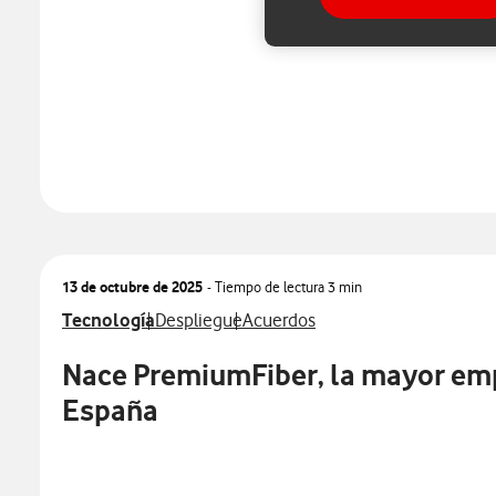
13 de octubre de 2025
- Tiempo de lectura
3 min
Ver más notas de prensa relacionados con
Ver más notas de prensa relacionados con
Ver más notas de prensa relacio
Tecnología
Despliegue
Acuerdos
Nace PremiumFiber, la mayor empr
España