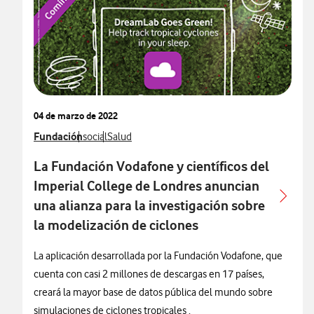
04 de marzo de 2022
Ver más notas de prensa relacionados con
Fundación
Ver más notas de prensa relacionados con
Ver más notas de prensa relacionados con
social
Salud
La Fundación Vodafone y científicos del
Imperial College de Londres anuncian
una alianza para la investigación sobre
la modelización de ciclones
La aplicación desarrollada por la Fundación Vodafone, que
cuenta con casi 2 millones de descargas en 17 países,
creará la mayor base de datos pública del mundo sobre
simulaciones de ciclones tropicales .