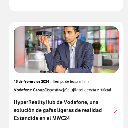
16 de febrero de 2024
- Tiempo de lectura
4 min
Ver más notas de prensa relacionados con
Vodafone Group
Ver más notas de prensa relacionados con
Ver más notas de prensa relacionad
Ver más notas de prensa rela
Dispositivos
Salud
Inteligencia Artificial
HyperRealityHub de Vodafone, una
solución de gafas ligeras de realidad
Extendida en el MWC24