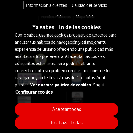
Información a clientes
Calidad del servicio
Fondos Públicos
Mapa Web
Ya sabes... lo de las cookies
Como sabes, usamos cookies propias y de terceros para
© 2026 Vodafone España S.A.U.
analizar tus hábitos de navegación y así mejorar tu
Avda. América 115, 28042 Madrid
experiencia de usuario ofreciendo una publicidad más
adaptada a tus preferencia. Al aceptar las cookies
consientes estos usos, pero podrás retirar tu
consentimiento sin problema en las funciones de tu
navegador y no te llevará más de 4 minutos. Aquí
Ver nuestra política de cookies.
puedes
Y aquí
Configurar cookies
Aceptar todas
Rechazar todas