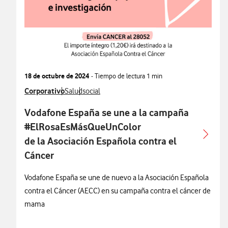
18 de octubre de 2024
- Tiempo de lectura
1 min
Ver más notas de prensa relacionados con
Corporativo
Ver más notas de prensa relacionados con
Ver más notas de prensa relacionados con
Salud
social
Vodafone España se une a la campaña
#ElRosaEsMásQueUnColor
de la Asociación Española contra el
Cáncer
Vodafone España se une de nuevo a la Asociación Española
contra el Cáncer (AECC) en su campaña contra el cáncer de
mama