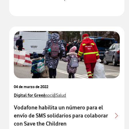
04 de marzo de 2022
Ver más notas de prensa relacionados con
Digital for Green
Ver más notas de prensa relacionados con
Ver más notas de prensa relacionados co
social
Salud
Vodafone habilita un número para el
envío de SMS solidarios para colaborar
con Save the Children