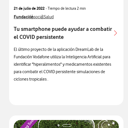
21 de julio de 2022
- Tiempo de lectura
2 min
Ver más notas de prensa relacionados con
Fundación
Ver más notas de prensa relacionados con
Ver más notas de prensa relacionados con
social
Salud
Tu smartphone puede ayudar a combatir
el COVID persistente
El último proyecto de la aplicación DreamLab de la
Fundación Vodafone utiliza la Inteligencia Artificial para
identificar "hiperalimentos" y medicamentos existentes
para combatir el COVID persistente simulaciones de
ciclones tropicales .