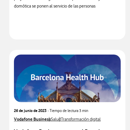
domótica se ponen al servicio de las personas
26 de junio de 2023
- Tiempo de lectura
3 min
Ver más notas de prensa relacionados con
Vodafone Business
Ver más notas de prensa relacionados con
Ver más notas de prensa relacionados 
Salud
Transformación digital