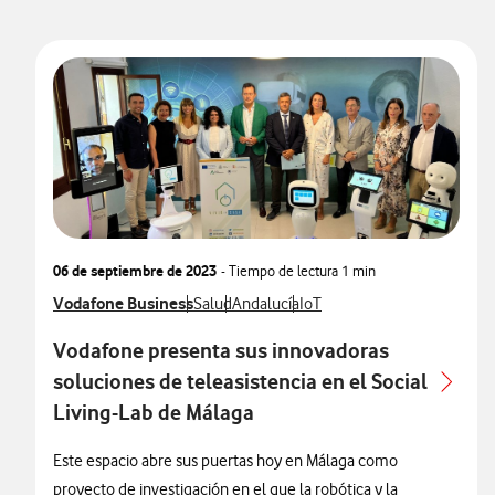
06 de septiembre de 2023
- Tiempo de lectura
1 min
Ver más notas de prensa relacionados con
Vodafone Business
Ver más notas de prensa relacionados con
Ver más notas de prensa relacionados 
Ver más notas de prensa rel
Salud
Andalucía
IoT
Vodafone presenta sus innovadoras
soluciones de teleasistencia en el Social
Living-Lab de Málaga
Este espacio abre sus puertas hoy en Málaga como
proyecto de investigación en el que la robótica y la