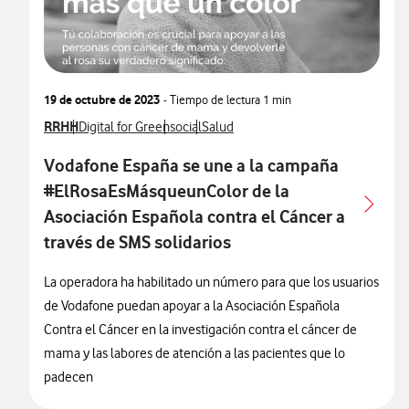
19 de octubre de 2023
- Tiempo de lectura
1 min
Ver más notas de prensa relacionados con
RRHH
Ver más notas de prensa relacionados con
Ver más notas de prensa relacionados con
Ver más notas de prensa relacionado
Digital for Green
social
Salud
Vodafone España se une a la campaña
#ElRosaEsMásqueunColor de la
Asociación Española contra el Cáncer a
través de SMS solidarios
La operadora ha habilitado un número para que los usuarios
de Vodafone puedan apoyar a la Asociación Española
Contra el Cáncer en la investigación contra el cáncer de
mama y las labores de atención a las pacientes que lo
padecen