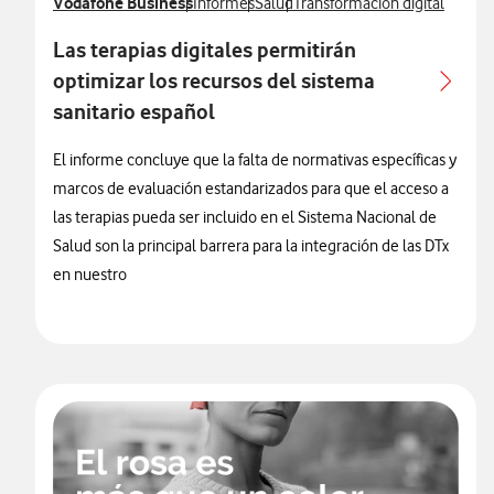
Ver más notas de prensa relacionados con
Vodafone Business
Ver más notas de prensa relacionados con
Ver más notas de prensa relaciona
Ver más notas de prensa rela
Informes
Salud
Transformación digital
Las terapias digitales permitirán
optimizar los recursos del sistema
sanitario español
El informe concluye que la falta de normativas específicas y
marcos de evaluación estandarizados para que el acceso a
las terapias pueda ser incluido en el Sistema Nacional de
Salud son la principal barrera para la integración de las DTx
en nuestro