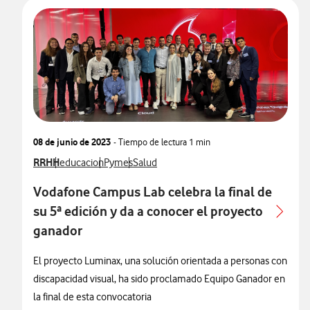
08 de junio de 2023
- Tiempo de lectura
1 min
Ver más notas de prensa relacionados con
RRHH
Ver más notas de prensa relacionados con
Ver más notas de prensa relacionados con
Ver más notas de prensa relacionados co
educacion
Pymes
Salud
Vodafone Campus Lab celebra la final de
su 5ª edición y da a conocer el proyecto
ganador
El proyecto Luminax, una solución orientada a personas con
discapacidad visual, ha sido proclamado Equipo Ganador en
la final de esta convocatoria