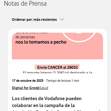
Notas de Prensa
Ordenar por: más recientes
17 de octubre de 2025
- Tiempo de lectura
1 min
Ver más notas de prensa relacionados con
Digital for Green
Ver más notas de prensa relacionados con
Salud
Los clientes de Vodafone pueden
colaborar en la campaña de la