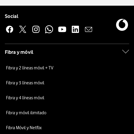
Pie de página de Vodafone
Enlaces a las redes sociales de Vodafone
Social
Fibra y móvil
Fibra y 2 líneas móvil + TV
Fibra y 3 líneas móvil
Fibra y 4 líneas móvil
Fibra y móvil ilimitado
Fibra Móvil y Netflix