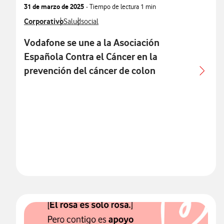
31 de marzo de 2025
- Tiempo de lectura
1 min
Ver más notas de prensa relacionados con
Corporativo
Ver más notas de prensa relacionados con
Ver más notas de prensa relacionados con
Salud
social
Vodafone se une a la Asociación
Española Contra el Cáncer en la
prevención del cáncer de colon