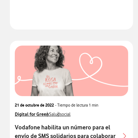
21 de octubre de 2022
- Tiempo de lectura
1 min
Ver más notas de prensa relacionados con
Digital for Green
Ver más notas de prensa relacionados con
Ver más notas de prensa relacionados co
Salud
social
Vodafone habilita un número para el
envío de SMS solidarios para colaborar