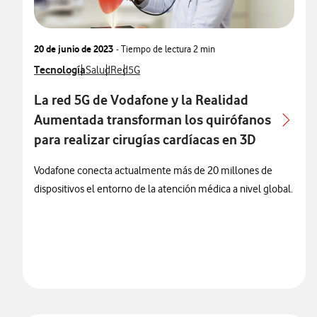
20 de junio de 2023
- Tiempo de lectura
2 min
Ver más notas de prensa relacionados con
Tecnología
Ver más notas de prensa relacionados con
Ver más notas de prensa relacionados con
Ver más notas de prensa relacionados con
Salud
Red
5G
La red 5G de Vodafone y la Realidad
Aumentada transforman los quirófanos
para realizar cirugías cardíacas en 3D
Vodafone conecta actualmente más de 20 millones de
dispositivos el entorno de la atención médica a nivel global.