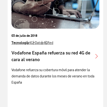
03 de julio de 2018
Ver más notas de prensa relacionados con
Tecnología
Ver más notas de prensa relacionados con
Ver más notas de prensa relacionados con
Ver más notas de prensa relacionados con
Ver más notas de prensa relacionados c
4G+
Datos
4G
Red
Vodafone España refuerza su red 4G de
cara al verano
Vodafone refuerza su cobertura móvil para atender la
demanda de datos durante los meses de verano en toda
España