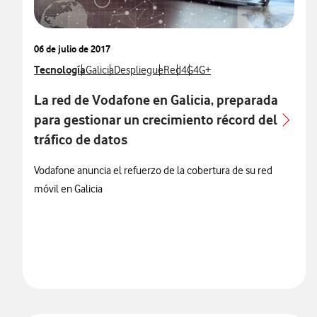
06 de julio de 2017
Ver más notas de prensa relacionados con
Tecnología
Ver más notas de prensa relacionados con
Ver más notas de prensa relacionados con
Ver más notas de prensa relaciona
Ver más notas de prensa relac
Ver más notas de prensa rel
Galicia
Despliegue
Red
4G
4G+
La red de Vodafone en Galicia, preparada
para gestionar un crecimiento récord del
tráfico de datos
Vodafone anuncia el refuerzo de la cobertura de su red
móvil en Galicia