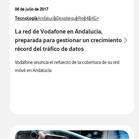
06 de julio de 2017
Ver más notas de prensa relacionados con
Tecnología
Ver más notas de prensa relacionados con
Ver más notas de prensa relacionados con
Ver más notas de prensa relaci
Ver más notas de prensa re
Ver más notas de prensa 
Andalucía
Despliegue
Red
4G
4G+
La red de Vodafone en Andalucía,
preparada para gestionar un crecimiento
récord del tráfico de datos
Vodafone anuncia el refuerzo de la cobertura de su red
móvil en Andalucía