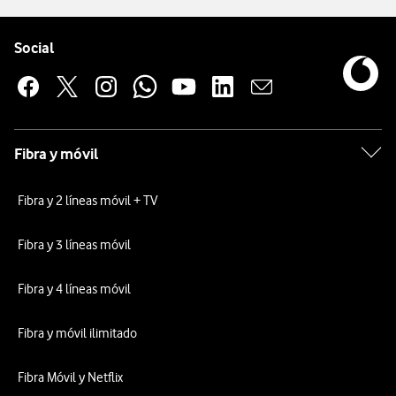
Pie de página de Vodafone
Enlaces a las redes sociales de Vodafone
Social
Fibra y móvil
Fibra y 2 líneas móvil + TV
Fibra y 3 líneas móvil
Fibra y 4 líneas móvil
Fibra y móvil ilimitado
Fibra Móvil y Netflix