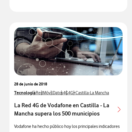
28 de junio de 2018
Ver más notas de prensa relacionados con
Tecnología
Ver más notas de prensa relacionados con
Ver más notas de prensa relacionados con
Ver más notas de prensa relacionados con
Ver más notas de prensa relacionados
Ver más notas de prensa relaciona
Ver más notas de prensa relac
Red
Móvil
Datos
4G
4G+
Castilla-La Mancha
La Red 4G de Vodafone en Castilla - La
Mancha supera los 500 municipios
Vodafone ha hecho público hoy los principales indicadores