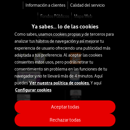
Información a clientes
Calidad del servicio
Fondos Públicos
Mapa Web
Ya sabes... lo de las cookies
Como sabes, usamos cookies propias y de terceros para
© 2026 Vodafone España S.A.U.
analizar tus hábitos de navegación y así mejorar tu
Avda. América 115, 28042 Madrid
experiencia de usuario ofreciendo una publicidad más
adaptada a tus preferencia. Al aceptar las cookies
consientes estos usos, pero podrás retirar tu
consentimiento sin problema en las funciones de tu
navegador y no te llevará más de 4 minutos. Aquí
Ver nuestra política de cookies.
puedes
Y aquí
Configurar cookies
Aceptar todas
Rechazar todas