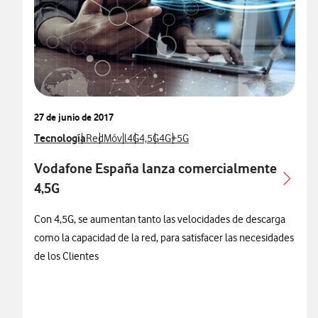
27 de junio de 2017
Ver más notas de prensa relacionados con
Tecnología
Ver más notas de prensa relacionados con
Ver más notas de prensa relacionados con
Ver más notas de prensa relacionados con
Ver más notas de prensa relacionados co
Ver más notas de prensa relacionad
Ver más notas de prensa relacio
Red
Móvil
4G
4,5G
4G+
5G
Vodafone España lanza comercialmente
4,5G
Con 4,5G, se aumentan tanto las velocidades de descarga
como la capacidad de la red, para satisfacer las necesidades
de los Clientes