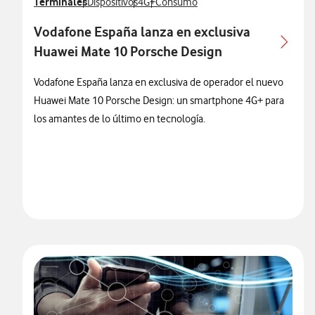
Ver más notas de prensa relacionados con
Terminales
Ver más notas de prensa relacionados con
Ver más notas de prensa relacionados co
Ver más notas de prensa relacionado
Dispositivos
4G+
Consumo
Vodafone España lanza en exclusiva
Huawei Mate 10 Porsche Design
Vodafone España lanza en exclusiva de operador el nuevo
Huawei Mate 10 Porsche Design: un smartphone 4G+ para
los amantes de lo último en tecnología.