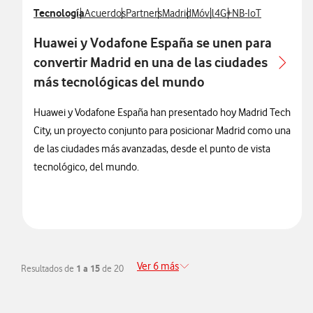
Ver más notas de prensa relacionados con
Tecnología
Ver más notas de prensa relacionados con
Ver más notas de prensa relacionados con
Ver más notas de prensa relaciona
Ver más notas de prensa rel
Ver más notas de prens
Ver más notas de p
Acuerdos
Partners
Madrid
Móvil
4G+
NB-IoT
Huawei y Vodafone España se unen para
convertir Madrid en una de las ciudades
más tecnológicas del mundo
Huawei y Vodafone España han presentado hoy Madrid Tech
City, un proyecto conjunto para posicionar Madrid como una
de las ciudades más avanzadas, desde el punto de vista
tecnológico, del mundo.
Ver 6 más
Resultados de
1 a 15
de 20
Redirigir a la página