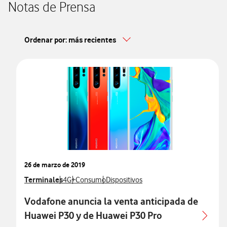
Notas de Prensa
Ordenar por: más recientes
26 de marzo de 2019
Ver más notas de prensa relacionados con
Terminales
Ver más notas de prensa relacionados con
Ver más notas de prensa relacionados con
Ver más notas de prensa relacionados 
4G+
Consumo
Dispositivos
Vodafone anuncia la venta anticipada de
Huawei P30 y de Huawei P30 Pro