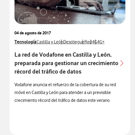
04 de agosto de 2017
Ver más notas de prensa relacionados con
Tecnología
Ver más notas de prensa relacionados con
Ver más notas de prensa relacionados 
Ver más notas de prensa re
Ver más notas de prens
Ver más notas de pr
Castilla y León
Despliegue
Red
4G
4G+
La red de Vodafone en Castilla y León,
preparada para gestionar un crecimiento
récord del tráfico de datos
Vodafone anuncia el refuerzo de la cobertura de su red
móvil en Castilla y León para atender a un previsible
crecimiento récord del tráfico de datos este verano