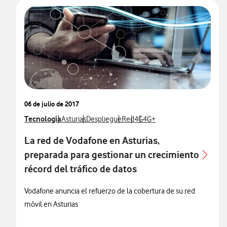
06 de julio de 2017
Ver más notas de prensa relacionados con
Tecnología
Ver más notas de prensa relacionados con
Ver más notas de prensa relacionados con
Ver más notas de prensa relacion
Ver más notas de prensa rela
Ver más notas de prensa r
Asturias
Despliegue
Red
4G
4G+
La red de Vodafone en Asturias,
preparada para gestionar un crecimiento
récord del tráfico de datos
Vodafone anuncia el refuerzo de la cobertura de su red
móvil en Asturias