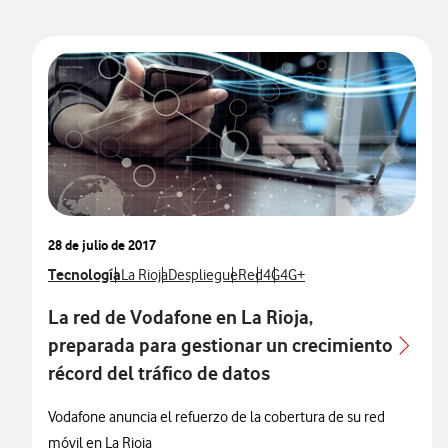
28 de julio de 2017
Ver más notas de prensa relacionados con
Tecnología
Ver más notas de prensa relacionados con
Ver más notas de prensa relacionados con
Ver más notas de prensa relacion
Ver más notas de prensa rela
Ver más notas de prensa re
La Rioja
Despliegue
Red
4G
4G+
La red de Vodafone en La Rioja,
preparada para gestionar un crecimiento
récord del tráfico de datos
Vodafone anuncia el refuerzo de la cobertura de su red
móvil en La Rioja