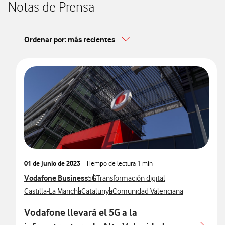
Notas de Prensa
Ordenar por: más recientes
01 de junio de 2023
- Tiempo de lectura
1 min
Ver más notas de prensa relacionados con
Vodafone Business
Ver más notas de prensa relacionados con
Ver más notas de prensa relacionados co
5G
Transformación digital
Ver más notas de prensa relacionados con
Ver más notas de prensa relacionados con
Ver más notas de prensa relacionad
Castilla-La Mancha
Catalunya
Comunidad Valenciana
Vodafone llevará el 5G a la