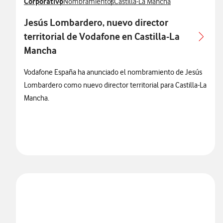
Ver más notas de prensa relacionados con
Corporativo
Ver más notas de prensa relacionados con
Ver más notas de prensa relacionad
Nombramientos
Castilla-La Mancha
Jesús Lombardero, nuevo director
territorial de Vodafone en Castilla-La
Mancha
Vodafone España ha anunciado el nombramiento de Jesús
Lombardero como nuevo director territorial para Castilla-La
Mancha.