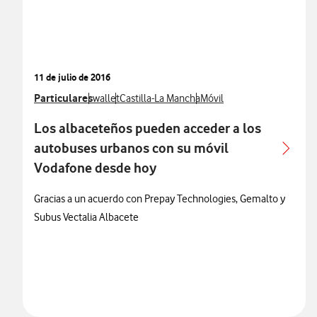
11 de julio de 2016
Ver más notas de prensa relacionados con
Particulares
Ver más notas de prensa relacionados con
Ver más notas de prensa relacionados con
Ver más notas de prensa r
wallet
Castilla-La Mancha
Móvil
Los albaceteños pueden acceder a los
autobuses urbanos con su móvil
Vodafone desde hoy
Gracias a un acuerdo con Prepay Technologies, Gemalto y
Subus Vectalia Albacete