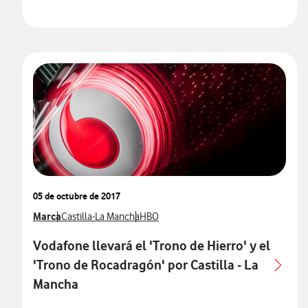
05 de octubre de 2017
Ver más notas de prensa relacionados con
Marca
Ver más notas de prensa relacionados con
Ver más notas de prensa relacionados c
Castilla-La Mancha
HBO
Vodafone llevará el 'Trono de Hierro' y el
'Trono de Rocadragón' por Castilla - La
Mancha