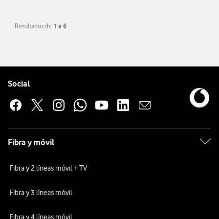
Resultados de
1 a 6
Pie de página de Vodafone
Enlaces a las redes sociales de Vodafone
Social
Fibra y móvil
Fibra y 2 líneas móvil + TV
Fibra y 3 líneas móvil
Fibra y 4 líneas móvil