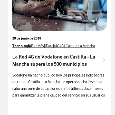
28 de junio de 2018
Ver más notas de prensa relacionados con
Tecnología
Ver más notas de prensa relacionados con
Ver más notas de prensa relacionados con
Ver más notas de prensa relacionados con
Ver más notas de prensa relacionados
Ver más notas de prensa relaciona
Ver más notas de prensa relac
Red
Móvil
Datos
4G
4G+
Castilla-La Mancha
La Red 4G de Vodafone en Castilla - La
Mancha supera los 500 municipios
Vodafone ha hecho público hoy los principales indicadores
de red en Castilla – La Mancha. La operadora ha llevado a
cabo una serie de actuaciones en los últimos doce meses
para garantizar la plena calidad del servicio en sus usuarios.