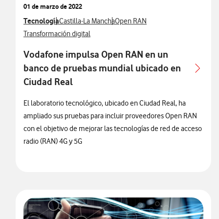
01 de marzo de 2022
Ver más notas de prensa relacionados con
Tecnología
Ver más notas de prensa relacionados con
Ver más notas de prensa relaciona
Castilla-La Mancha
Open RAN
Ver más notas de prensa relacionados con
Transformación digital
Vodafone impulsa Open RAN en un
banco de pruebas mundial ubicado en
Ciudad Real
El laboratorio tecnológico, ubicado en Ciudad Real, ha
ampliado sus pruebas para incluir proveedores Open RAN
con el objetivo de mejorar las tecnologías de red de acceso
radio (RAN) 4G y 5G