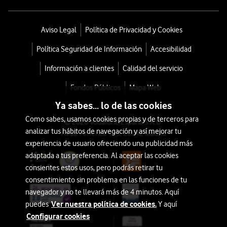
Aviso Legal
Política de Privacidad y Cookies
Política Seguridad de Información
Accesibilidad
Información a clientes
Calidad del servicio
Fondos Públicos
Mapa Web
Ya sabes... lo de las cookies
Como sabes, usamos cookies propias y de terceros para
© 2026 Vodafone España S.A.U.
analizar tus hábitos de navegación y así mejorar tu
Avda. América 115, 28042 Madrid
experiencia de usuario ofreciendo una publicidad más
adaptada a tus preferencia. Al aceptar las cookies
consientes estos usos, pero podrás retirar tu
consentimiento sin problema en las funciones de tu
navegador y no te llevará más de 4 minutos. Aquí
Ver nuestra política de cookies.
puedes
Y aquí
Configurar cookies