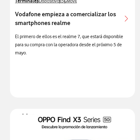
Ver más notas de prensa relacionados con
Terminales
Ver más notas de prensa relacionados con
Ver más notas de prensa relacionados co
Ver más notas de prensa relacionados
Dispositivos
5G
Móvil
Vodafone empieza a comercializar los
smartphones realme
El primero de ellos es el realme 7, que estará disponible
para su compra con la operadora desde el próximo 5 de
mayo.