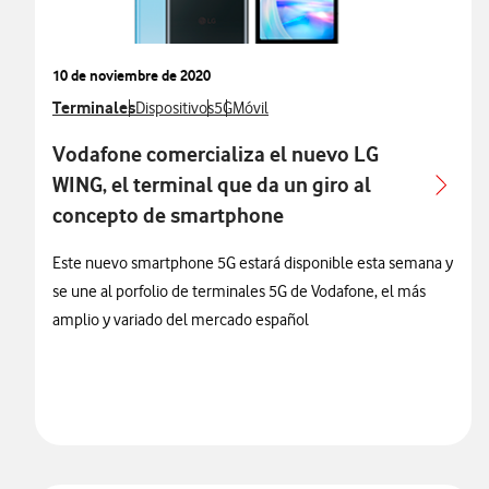
10 de noviembre de 2020
Ver más notas de prensa relacionados con
Terminales
Ver más notas de prensa relacionados con
Ver más notas de prensa relacionados co
Ver más notas de prensa relacionados
Dispositivos
5G
Móvil
Vodafone comercializa el nuevo LG
WING, el terminal que da un giro al
concepto de smartphone
Este nuevo smartphone 5G estará disponible esta semana y
se une al porfolio de terminales 5G de Vodafone, el más
amplio y variado del mercado español