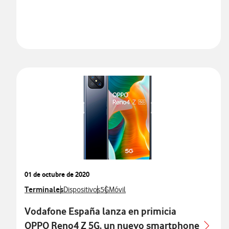
01 de octubre de 2020
Ver más notas de prensa relacionados con
Terminales
Ver más notas de prensa relacionados con
Ver más notas de prensa relacionados co
Ver más notas de prensa relacionados
Dispositivos
5G
Móvil
Vodafone España lanza en primicia
OPPO Reno4 Z 5G, un nuevo smartphone