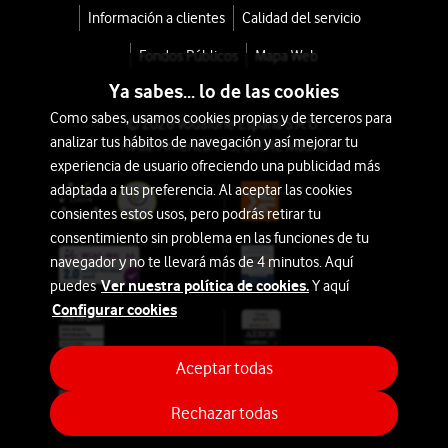
Información a clientes
Calidad del servicio
Fondos Públicos
Mapa Web
Ya sabes... lo de las cookies
Como sabes, usamos cookies propias y de terceros para
© 2026 Vodafone España S.A.U.
analizar tus hábitos de navegación y así mejorar tu
Avda. América 115, 28042 Madrid
experiencia de usuario ofreciendo una publicidad más
adaptada a tus preferencia. Al aceptar las cookies
consientes estos usos, pero podrás retirar tu
consentimiento sin problema en las funciones de tu
navegador y no te llevará más de 4 minutos. Aquí
Ver nuestra política de cookies.
puedes
Y aquí
Configurar cookies
Aceptar todas
Rechazar todas