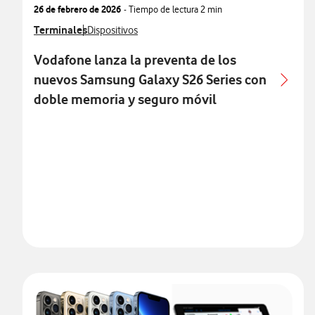
26 de febrero de 2026
- Tiempo de lectura
2 min
Ver más notas de prensa relacionados con
Terminales
Ver más notas de prensa relacionados con
Dispositivos
Vodafone lanza la preventa de los
nuevos Samsung Galaxy S26 Series con
doble memoria y seguro móvil