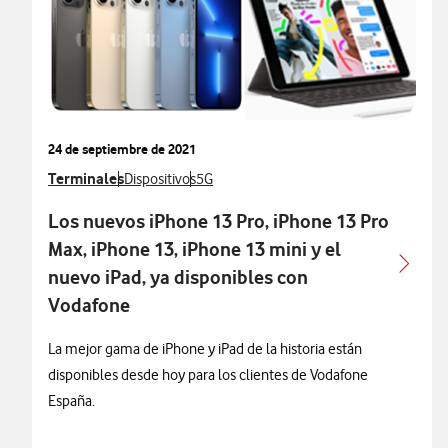
24 de septiembre de 2021
Ver más notas de prensa relacionados con
Terminales
Ver más notas de prensa relacionados con
Ver más notas de prensa relacionados co
Dispositivos
5G
Los nuevos iPhone 13 Pro, iPhone 13 Pro
Max, iPhone 13, iPhone 13 mini y el
nuevo iPad, ya disponibles con
Vodafone
La mejor gama de iPhone y iPad de la historia están
disponibles desde hoy para los clientes de Vodafone
España.