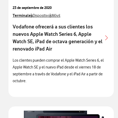
23 de septiembre de 2020
Ver más notas de prensa relacionados con
Terminales
Ver más notas de prensa relacionados con
Ver más notas de prensa relacionados co
Dispositivos
Móvil
Vodafone ofrecerá a sus clientes los
nuevos Apple Watch Series 6, Apple
Watch SE, iPad de octava generación y el
renovado iPad Air
Los clientes pueden comprar el Apple Watch Series 6, el
Apple Watch SE y el nuevo iPad desde el viernes 18 de
septiembre a través de Vodafone y el iPad Air a partir de
octubre.