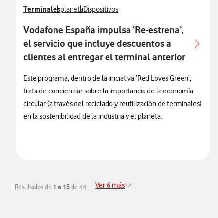
Ver más notas de prensa relacionados con
Terminales
Ver más notas de prensa relacionados con
Ver más notas de prensa relacionados con
planeta
Dispositivos
Vodafone España impulsa ‘Re-estrena’,
el servicio que incluye descuentos a
clientes al entregar el terminal anterior
Este programa, dentro de la iniciativa ‘Red Loves Green’,
trata de concienciar sobre la importancia de la economía
circular (a través del reciclado y reutilización de terminales)
en la sostenibilidad de la industria y el planeta.
Ver 6 más
Resultados de
1 a 15
de 44
Redirigir a la página