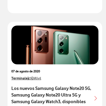
07 de agosto de 2020
Ver más notas de prensa relacionados con
Terminales
Ver más notas de prensa relacionados con
Ver más notas de prensa relacionados con
5G
Móvil
Los nuevos Samsung Galaxy Note20 5G,
Samsung Galaxy Note20 Ultra 5G y
Samsung Galaxy Watch3, disponibles