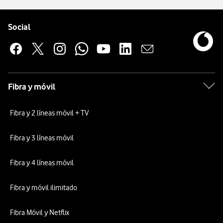
Pie de página de Vodafone
Enlaces a las redes sociales de Vodafone
Social
Fibra y móvil
Fibra y 2 líneas móvil + TV
Fibra y 3 líneas móvil
Fibra y 4 líneas móvil
Fibra y móvil ilimitado
Fibra Móvil y Netflix