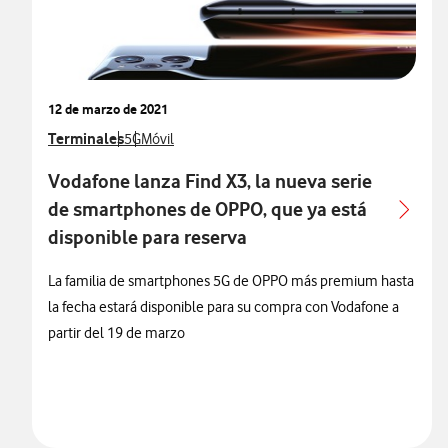
12 de marzo de 2021
Ver más notas de prensa relacionados con
Terminales
Ver más notas de prensa relacionados con
Ver más notas de prensa relacionados con
5G
Móvil
Vodafone lanza Find X3, la nueva serie
de smartphones de OPPO, que ya está
disponible para reserva
La familia de smartphones 5G de OPPO más premium hasta
la fecha estará disponible para su compra con Vodafone a
partir del 19 de marzo