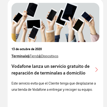
13 de octubre de 2020
Ver más notas de prensa relacionados con
Terminales
Ver más notas de prensa relacionados con
Ver más notas de prensa relacionados con
Tiendas
Dispositivos
Vodafone lanza un servicio gratuito de
reparación de terminales a domicilio
Este servicio evita que el Cliente tenga que desplazarse a
una tienda de Vodafone a entregar y recoger su equipo.