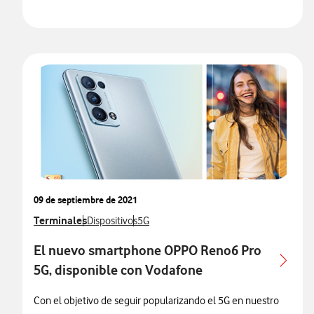
09 de septiembre de 2021
Ver más notas de prensa relacionados con
Terminales
Ver más notas de prensa relacionados con
Ver más notas de prensa relacionados co
Dispositivos
5G
El nuevo smartphone OPPO Reno6 Pro
5G, disponible con Vodafone
Con el objetivo de seguir popularizando el 5G en nuestro