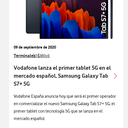
09 de septiembre de 2020
Ver más notas de prensa relacionados con
Terminales
Ver más notas de prensa relacionados con
Ver más notas de prensa relacionados con
5G
Móvil
Vodafone lanza el primer tablet 5G en el
mercado español, Samsung Galaxy Tab
S7+ 5G
Vodafone España anuncia hoy que será el primer operador
en comercializar el nuevo Samsung Galaxy Tab S7+ 5G, el
primer tablet con tecnología 5G que se lanza en el
mercado español.