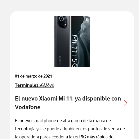
01 de marzo de 2021
Ver más notas de prensa relacionados con
Terminales
Ver más notas de prensa relacionados con
Ver más notas de prensa relacionados con
5G
Móvil
El nuevo Xiaomi Mi 11, ya disponible con
Vodafone
El nuevo smartphone de alta gama de la marca de
tecnología ya se puede adquirir en los puntos de venta de
la operadora para acceder a la red 5G más rápida del