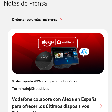
Notas de Prensa
Ordenar por: más recientes
05 de mayo de 2026
- Tiempo de lectura
2 min
Ver más notas de prensa relacionados con
Terminales
Ver más notas de prensa relacionados con
Dispositivos
Vodafone colabora con Alexa en España
para ofrecer los últimos dispositivos