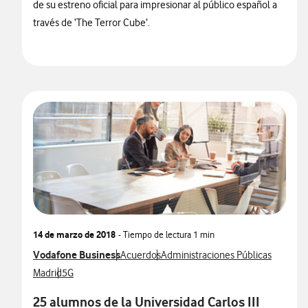
de su estreno oficial para impresionar al público español a
través de ‘The Terror Cube’.
14 de marzo de 2018
- Tiempo de lectura
1 min
Ver más notas de prensa relacionados con
Vodafone Business
Ver más notas de prensa relacionados con
Ver más notas de prensa relaciona
Acuerdos
Administraciones Públicas
Ver más notas de prensa relacionados con
Ver más notas de prensa relacionados con
Madrid
5G
25 alumnos de la Universidad Carlos III