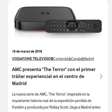
16 de marzo de 2018
Ver más notas de prensa relacionados con
VODAFONE TELEVISION
Ver más notas de prensa relacionados
Ver más notas de prensa r
Ver más notas de 
Contenidos
Canales
Madrid
AMC presenta 'The Terror' con el primer
tráiler experiencial en el centro de
Madrid
La nueva serie de AMC, ‘The Terror’, inspirada en la
inquietante historia real de la expedición perdida de
Franklin y producida por Ridley Scott, llega a Madrid antes