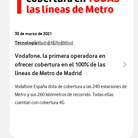
30 de marzo de 2021
Ver más notas de prensa relacionados con
Tecnología
Ver más notas de prensa relacionados con
Ver más notas de prensa relacionados con
Ver más notas de prensa relacionados con
Ver más notas de prensa relacionados 
Madrid
4G
Red
Móvil
Vodafone, la primera operadora en
ofrecer cobertura en el 100% de las
líneas de Metro de Madrid
Vodafone España dota de cobertura a las 240 estaciones de
Metro y sus 260 kilómetros de recorrido. Todas ellas
cuentan con cobertura 4G