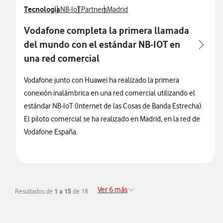
Ver más notas de prensa relacionados con
Tecnología
Ver más notas de prensa relacionados con
Ver más notas de prensa relacionados con
Ver más notas de prensa relacionados
NB-IoT
Partners
Madrid
Vodafone completa la primera llamada
del mundo con el estándar NB-IOT en
una red comercial
Vodafone junto con Huawei ha realizado la primera
conexión inalámbrica en una red comercial utilizando el
estándar NB-IoT (Internet de las Cosas de Banda Estrecha).
El piloto comercial se ha realizado en Madrid, en la red de
Vodafone España.
Ver 6 más
Resultados de
1 a 15
de 18
Redirigir a la página