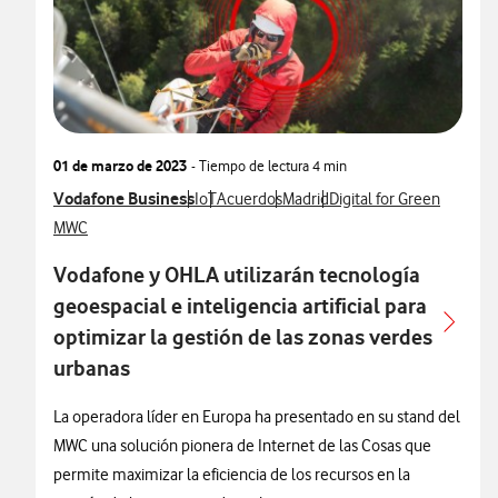
01 de marzo de 2023
- Tiempo de lectura
4 min
Ver más notas de prensa relacionados con
Vodafone Business
Ver más notas de prensa relacionados con
Ver más notas de prensa relacionados co
Ver más notas de prensa relaci
Ver más notas de prensa
IoT
Acuerdos
Madrid
Digital for Green
Ver más notas de prensa relacionados con
MWC
Vodafone y OHLA utilizarán tecnología
geoespacial e inteligencia artificial para
optimizar la gestión de las zonas verdes
urbanas
La operadora líder en Europa ha presentado en su stand del
MWC una solución pionera de Internet de las Cosas que
permite maximizar la eficiencia de los recursos en la