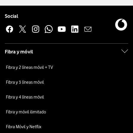
Pie de página de Vodafone
Enlaces a las redes sociales de Vodafone
Social
Fibra y móvil
Fibra y 2 líneas móvil + TV
Fibra y 3 líneas móvil
Fibra y 4 líneas móvil
Fibra y móvil ilimitado
Fibra Móvil y Netflix