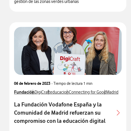
gestión de las zonas verdes urbanas
06 de febrero de 2023
- Tiempo de lectura
1 min
Ver más notas de prensa relacionados con
Fundación
Ver más notas de prensa relacionados con
Ver más notas de prensa relacionados con
Ver más notas de prensa relaciona
Ver más notas
DigiCraft
educacion
Connecting for Good
Madrid
La Fundación Vodafone España y la
Comunidad de Madrid refuerzan su
compromiso con la educación digital