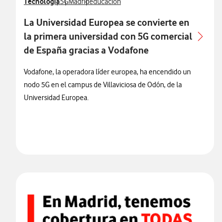
Ver más notas de prensa relacionados con
Tecnología
Ver más notas de prensa relacionados con
Ver más notas de prensa relacionados con
Ver más notas de prensa relacionados con
5G
Madrid
educacion
La Universidad Europea se convierte en
la primera universidad con 5G comercial
de España gracias a Vodafone
Vodafone, la operadora líder europea, ha encendido un
nodo 5G en el campus de Villaviciosa de Odón, de la
Universidad Europea.