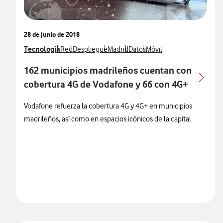
28 de junio de 2018
Ver más notas de prensa relacionados con
Tecnología
Ver más notas de prensa relacionados con
Ver más notas de prensa relacionados con
Ver más notas de prensa relacionados
Ver más notas de prensa relac
Ver más notas de prensa 
Red
Despliegue
Madrid
Datos
Móvil
162 municipios madrileños cuentan con
cobertura 4G de Vodafone y 66 con 4G+
Vodafone refuerza la cobertura 4G y 4G+ en municipios
madrileños, así como en espacios icónicos de la capital