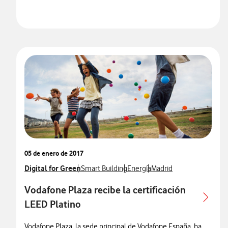
05 de enero de 2017
Ver más notas de prensa relacionados con
Digital for Green
Ver más notas de prensa relacionados con
Ver más notas de prensa relaci
Ver más notas de prensa
Smart Building
Energía
Madrid
Vodafone Plaza recibe la certificación
LEED Platino
Vodafone Plaza, la sede principal de Vodafone España, ha