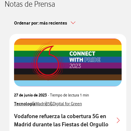
Notas de Prensa
Ordenar por: más recientes
27 de junio de 2023
- Tiempo de lectura
1 min
Ver más notas de prensa relacionados con
Tecnología
Ver más notas de prensa relacionados con
Ver más notas de prensa relacionados con
Ver más notas de prensa relacionados con
Madrid
5G
Digital for Green
Vodafone refuerza la cobertura 5G en
Madrid durante las Fiestas del Orgullo