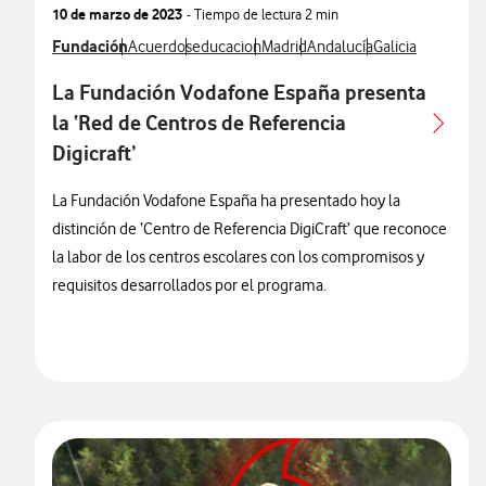
10 de marzo de 2023
- Tiempo de lectura
2 min
Ver más notas de prensa relacionados con
Fundación
Ver más notas de prensa relacionados con
Ver más notas de prensa relacionados con
Ver más notas de prensa relacion
Ver más notas de prensa r
Ver más notas de
Acuerdos
educacion
Madrid
Andalucía
Galicia
La Fundación Vodafone España presenta
la ‘Red de Centros de Referencia
Digicraft’
La Fundación Vodafone España ha presentado hoy la
distinción de ‘Centro de Referencia DigiCraft’ que reconoce
la labor de los centros escolares con los compromisos y
requisitos desarrollados por el programa.