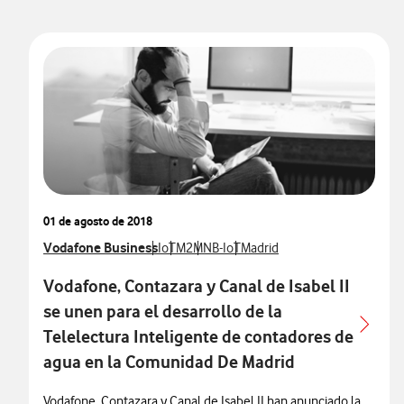
01 de agosto de 2018
Ver más notas de prensa relacionados con
Vodafone Business
Ver más notas de prensa relacionados con
Ver más notas de prensa relacionados co
Ver más notas de prensa relacionad
Ver más notas de prensa rela
IoT
M2M
NB-IoT
Madrid
Vodafone, Contazara y Canal de Isabel II
se unen para el desarrollo de la
Telelectura Inteligente de contadores de
agua en la Comunidad De Madrid
Vodafone, Contazara y Canal de Isabel II han anunciado la