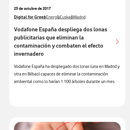
25 de octubre de 2017
Ver más notas de prensa relacionados con
Digital for Green
Ver más notas de prensa relacionados con
Ver más notas de prensa relacionados 
Ver más notas de prensa relaci
Energía
Euskadi
Madrid
Vodafone España despliega dos lonas
publicitarias que eliminan la
contaminación y combaten el efecto
invernadero
Vodafone España ha desplegado dos lonas (una en Madrid y
otra en Bilbao) capaces de eliminar la contaminación
ambiental como lo harían 1.100 árboles durante un mes.