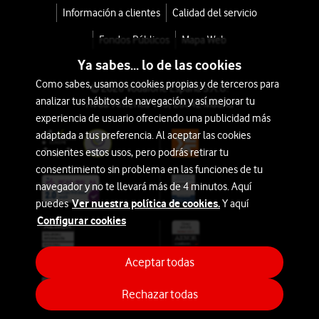
Información a clientes
Calidad del servicio
Fondos Públicos
Mapa Web
Ya sabes... lo de las cookies
Como sabes, usamos cookies propias y de terceros para
© 2026 Vodafone España S.A.U.
analizar tus hábitos de navegación y así mejorar tu
Avda. América 115, 28042 Madrid
experiencia de usuario ofreciendo una publicidad más
adaptada a tus preferencia. Al aceptar las cookies
consientes estos usos, pero podrás retirar tu
consentimiento sin problema en las funciones de tu
navegador y no te llevará más de 4 minutos. Aquí
Ver nuestra política de cookies.
puedes
Y aquí
Configurar cookies
Aceptar todas
Rechazar todas