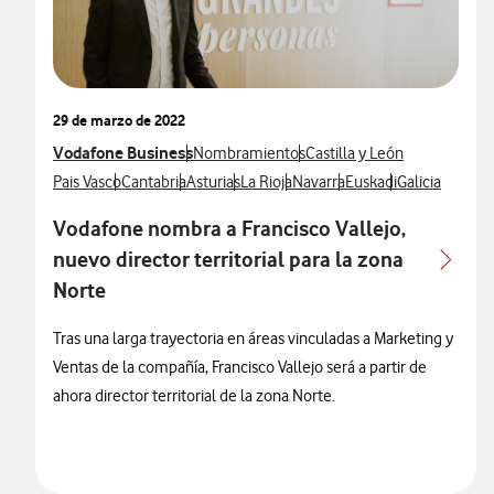
29 de marzo de 2022
Ver más notas de prensa relacionados con
Vodafone Business
Ver más notas de prensa relacionados con
Ver más notas de prensa re
Nombramientos
Castilla y León
Ver más notas de prensa relacionados con
Ver más notas de prensa relacionados con
Ver más notas de prensa relacionados con
Ver más notas de prensa relacionado
Ver más notas de prensa rela
Ver más notas de pren
Ver más notas
Pais Vasco
Cantabria
Asturias
La Rioja
Navarra
Euskadi
Galicia
Vodafone nombra a Francisco Vallejo,
nuevo director territorial para la zona
Norte
Tras una larga trayectoria en áreas vinculadas a Marketing y
Ventas de la compañía, Francisco Vallejo será a partir de
ahora director territorial de la zona Norte.