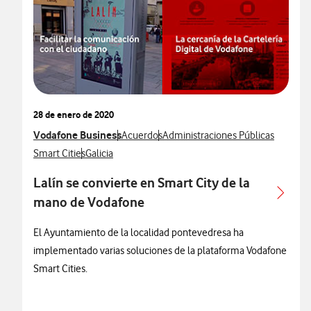
28 de enero de 2020
Ver más notas de prensa relacionados con
Vodafone Business
Ver más notas de prensa relacionados con
Ver más notas de prensa relaciona
Acuerdos
Administraciones Públicas
Ver más notas de prensa relacionados con
Ver más notas de prensa relacionados con
Smart Cities
Galicia
Lalín se convierte en Smart City de la
mano de Vodafone
El Ayuntamiento de la localidad pontevedresa ha
implementado varias soluciones de la plataforma Vodafone
Smart Cities.