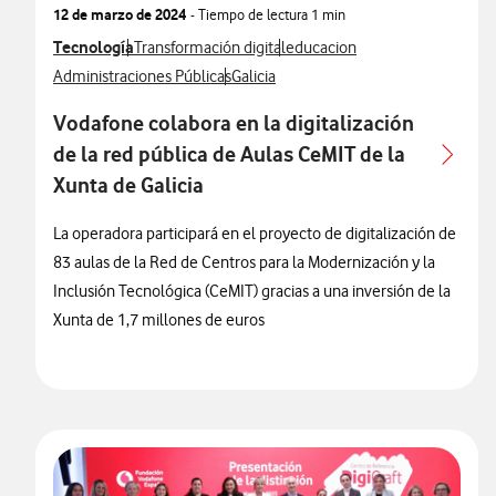
12 de marzo de 2024
- Tiempo de lectura
1 min
Ver más notas de prensa relacionados con
Tecnología
Ver más notas de prensa relacionados con
Ver más notas de prensa relac
Transformación digital
educacion
Ver más notas de prensa relacionados con
Ver más notas de prensa relacionados 
Administraciones Públicas
Galicia
Vodafone colabora en la digitalización
de la red pública de Aulas CeMIT de la
Xunta de Galicia
La operadora participará en el proyecto de digitalización de
83 aulas de la Red de Centros para la Modernización y la
Inclusión Tecnológica (CeMIT) gracias a una inversión de la
Xunta de 1,7 millones de euros