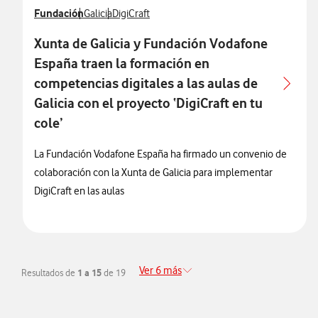
Ver más notas de prensa relacionados con
Fundación
Ver más notas de prensa relacionados con
Ver más notas de prensa relacionados con
Galicia
DigiCraft
Xunta de Galicia y Fundación Vodafone
España traen la formación en
competencias digitales a las aulas de
Galicia con el proyecto ‘DigiCraft en tu
cole’
La Fundación Vodafone España ha firmado un convenio de
colaboración con la Xunta de Galicia para implementar
DigiCraft en las aulas
Ver 6 más
Resultados de
1 a 15
de 19
Redirigir a la página