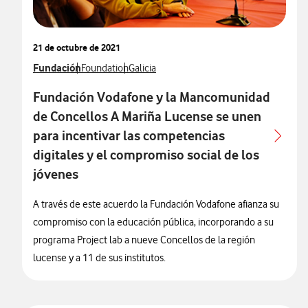
21 de octubre de 2021
Ver más notas de prensa relacionados con
Fundación
Ver más notas de prensa relacionados con
Ver más notas de prensa relacionados con
Foundation
Galicia
Fundación Vodafone y la Mancomunidad
de Concellos A Mariña Lucense se unen
para incentivar las competencias
digitales y el compromiso social de los
jóvenes
A través de este acuerdo la Fundación Vodafone afianza su
compromiso con la educación pública, incorporando a su
programa Project lab a nueve Concellos de la región
lucense y a 11 de sus institutos.