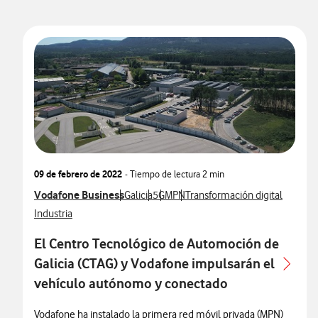
09 de febrero de 2022
- Tiempo de lectura
2 min
Ver más notas de prensa relacionados con
Vodafone Business
Ver más notas de prensa relacionados con
Ver más notas de prensa relacionados
Ver más notas de prensa relaciona
Ver más notas de prensa relac
Galicia
5G
MPN
Transformación digital
Ver más notas de prensa relacionados con
Industria
El Centro Tecnológico de Automoción de
Galicia (CTAG) y Vodafone impulsarán el
vehículo autónomo y conectado
Vodafone ha instalado la primera red móvil privada (MPN)