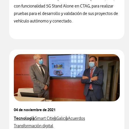
con funcionalidad 5G Stand Alone en CTAG, para realizar
pruebas para el desarrollo y validación de sus proyectos de
vehículo autónomo y conectado.
04 de noviembre de 2021
Ver más notas de prensa relacionados con
Tecnología
Ver más notas de prensa relacionados con
Ver más notas de prensa relacionados co
Ver más notas de prensa relaciona
Smart Cities
Galicia
Acuerdos
Ver más notas de prensa relacionados con
Transformación digital