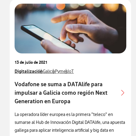
13 de julio de 2021
Ver más notas de prensa relacionados con
Digitalización
Ver más notas de prensa relacionados con
Ver más notas de prensa relacionados con
Ver más notas de prensa relacionado
Galicia
Pymes
IoT
Vodafone se suma a DATAlife para
impulsar a Galicia como región Next
Generation en Europa
La operadora líder europea es la primera “teleco” en
sumarse al Hub de Innovación Digital DATAlife, una apuesta
gallega para aplicar inteligencia artificial y big data en