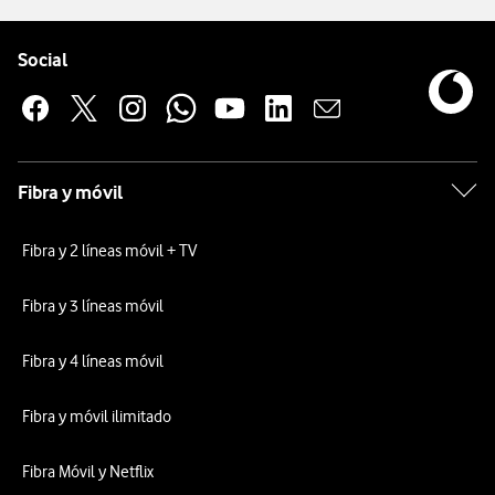
Pie de página de Vodafone
Enlaces a las redes sociales de Vodafone
Social
Fibra y móvil
Fibra y 2 líneas móvil + TV
Fibra y 3 líneas móvil
Fibra y 4 líneas móvil
Fibra y móvil ilimitado
Fibra Móvil y Netflix