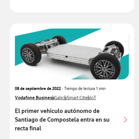
08 de septiembre de 2022
- Tiempo de lectura
1 min
Ver más notas de prensa relacionados con
Vodafone Business
Ver más notas de prensa relacionados con
Ver más notas de prensa relacionados
Ver más notas de prensa 
Galicia
Smart Cities
IoT
El primer vehículo autónomo de
Santiago de Compostela entra en su
recta final