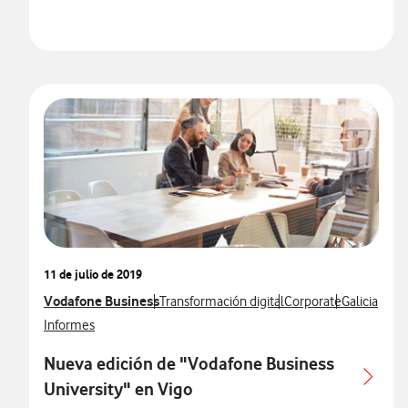
11 de julio de 2019
Ver más notas de prensa relacionados con
Vodafone Business
Ver más notas de prensa relacionados con
Ver más notas de pren
Ver más not
Transformación digital
Corporate
Galicia
Ver más notas de prensa relacionados con
Informes
Nueva edición de "Vodafone Business
University" en Vigo