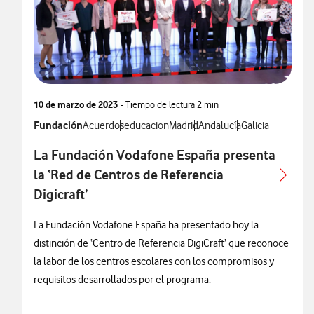
10 de marzo de 2023
- Tiempo de lectura
2 min
Ver más notas de prensa relacionados con
Fundación
Ver más notas de prensa relacionados con
Ver más notas de prensa relacionados con
Ver más notas de prensa relacion
Ver más notas de prensa r
Ver más notas de
Acuerdos
educacion
Madrid
Andalucía
Galicia
La Fundación Vodafone España presenta
la ‘Red de Centros de Referencia
Digicraft’
La Fundación Vodafone España ha presentado hoy la
distinción de ‘Centro de Referencia DigiCraft’ que reconoce
la labor de los centros escolares con los compromisos y
requisitos desarrollados por el programa.