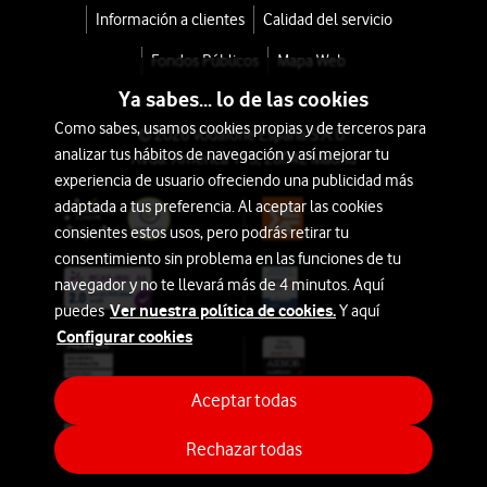
Información a clientes
Calidad del servicio
Fondos Públicos
Mapa Web
Ya sabes... lo de las cookies
Como sabes, usamos cookies propias y de terceros para
© 2026 Vodafone España S.A.U.
analizar tus hábitos de navegación y así mejorar tu
Avda. América 115, 28042 Madrid
experiencia de usuario ofreciendo una publicidad más
adaptada a tus preferencia. Al aceptar las cookies
consientes estos usos, pero podrás retirar tu
consentimiento sin problema en las funciones de tu
navegador y no te llevará más de 4 minutos. Aquí
Ver nuestra política de cookies.
puedes
Y aquí
Configurar cookies
Aceptar todas
Rechazar todas