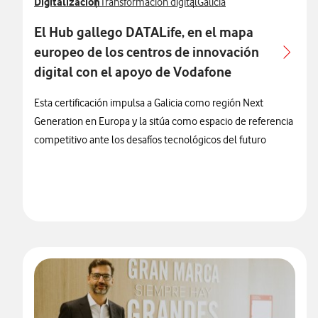
Ver más notas de prensa relacionados con
Digitalización
Ver más notas de prensa relacionados con
Ver más notas de prensa re
Transformación digital
Galicia
El Hub gallego DATALife, en el mapa
europeo de los centros de innovación
digital con el apoyo de Vodafone
Esta certificación impulsa a Galicia como región Next
Generation en Europa y la sitúa como espacio de referencia
competitivo ante los desafíos tecnológicos del futuro