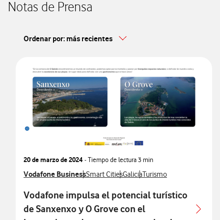
Notas de Prensa
Ordenar por: más recientes
20 de marzo de 2024
- Tiempo de lectura
3 min
Ver más notas de prensa relacionados con
Vodafone Business
Ver más notas de prensa relacionados con
Ver más notas de prensa relaci
Ver más notas de prensa 
Smart Cities
Galicia
Turismo
Vodafone impulsa el potencial turístico
de Sanxenxo y O Grove con el