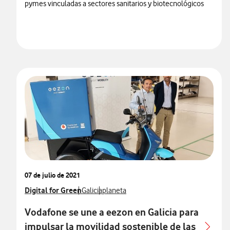
pymes vinculadas a sectores sanitarios y biotecnológicos
07 de julio de 2021
Ver más notas de prensa relacionados con
Digital for Green
Ver más notas de prensa relacionados con
Ver más notas de prensa relacionados c
Galicia
planeta
Vodafone se une a eezon en Galicia para
impulsar la movilidad sostenible de las