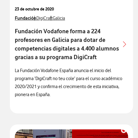
23 de octubre de 2020
Ver más notas de prensa relacionados con
Fundación
Ver más notas de prensa relacionados con
Ver más notas de prensa relacionados con
DigiCraft
Galicia
Fundación Vodafone forma a 224
profesores en Galicia para dotar de
competencias digitales a 4.400 alumnos
gracias a su programa DigiCraft
La Fundación Vodafone España anuncia el inicio del
programa ‘DigiCraft no teu cole’ para el curso académico
2020/2021 y confirma el crecimiento de esta iniciativa,
pionera en España.