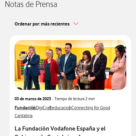
Notas de Prensa
Ordenar por: más recientes
03 de marzo de 2023
- Tiempo de lectura
2 min
Ver más notas de prensa relacionados con
Fundación
Ver más notas de prensa relacionados con
Ver más notas de prensa relacionados con
Ver más notas de prensa relaciona
DigiCraft
educacion
Connecting for Good
Ver más notas de prensa relacionados con
Cantabria
La Fundación Vodafone España y el