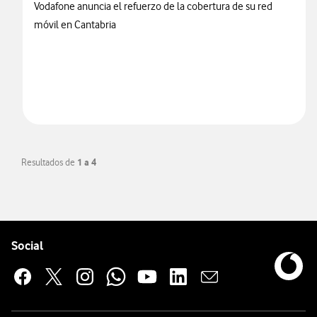
Vodafone anuncia el refuerzo de la cobertura de su red
móvil en Cantabria
Resultados de
1 a 4
Pie de página de Vodafone
Enlaces a las redes sociales de Vodafone
Social