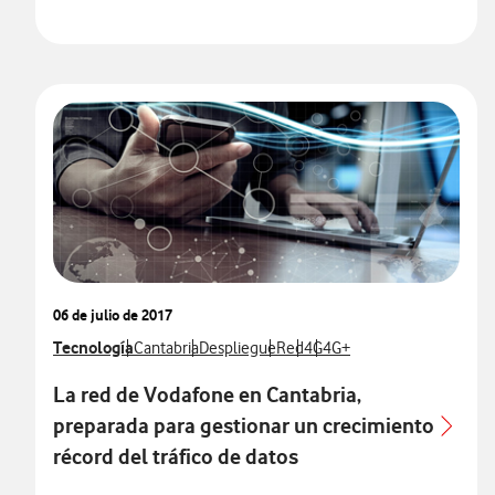
06 de julio de 2017
Ver más notas de prensa relacionados con
Tecnología
Ver más notas de prensa relacionados con
Ver más notas de prensa relacionados con
Ver más notas de prensa relaci
Ver más notas de prensa re
Ver más notas de prensa 
Cantabria
Despliegue
Red
4G
4G+
La red de Vodafone en Cantabria,
preparada para gestionar un crecimiento
récord del tráfico de datos