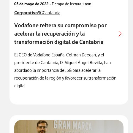
05 de mayo de 2022
- Tiempo de lectura
1 min
Ver más notas de prensa relacionados con
Corporativo
Ver más notas de prensa relacionados con
Ver más notas de prensa relacionados con
5G
Cantabria
Vodafone reitera su compromiso por
acelerar la recuperación y la
transformación digital de Cantabria
El CEO de Vodafone España, Colman Deegan, y el
presidente de Cantabria, D. Miguel Ángel Revilla, han
abordado la importancia del 5G para acelerar la
recuperación de la región y favorecer su transformación
digital