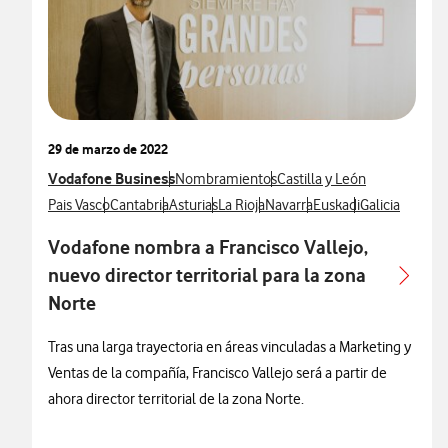
29 de marzo de 2022
Ver más notas de prensa relacionados con
Vodafone Business
Ver más notas de prensa relacionados con
Ver más notas de prensa re
Nombramientos
Castilla y León
Ver más notas de prensa relacionados con
Ver más notas de prensa relacionados con
Ver más notas de prensa relacionados con
Ver más notas de prensa relacionado
Ver más notas de prensa rela
Ver más notas de pren
Ver más notas
Pais Vasco
Cantabria
Asturias
La Rioja
Navarra
Euskadi
Galicia
Vodafone nombra a Francisco Vallejo,
nuevo director territorial para la zona
Norte
Tras una larga trayectoria en áreas vinculadas a Marketing y
Ventas de la compañía, Francisco Vallejo será a partir de
ahora director territorial de la zona Norte.