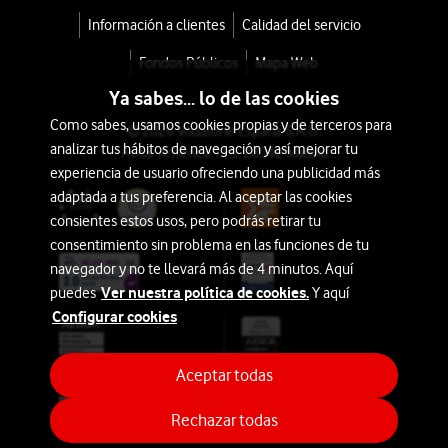
Información a clientes
Calidad del servicio
Fondos Públicos
Mapa Web
Ya sabes... lo de las cookies
Como sabes, usamos cookies propias y de terceros para
© 2026 Vodafone España S.A.U.
analizar tus hábitos de navegación y así mejorar tu
Avda. América 115, 28042 Madrid
experiencia de usuario ofreciendo una publicidad más
adaptada a tus preferencia. Al aceptar las cookies
consientes estos usos, pero podrás retirar tu
consentimiento sin problema en las funciones de tu
navegador y no te llevará más de 4 minutos. Aquí
Ver nuestra política de cookies.
puedes
Y aquí
Configurar cookies
Aceptar todas
Rechazar todas