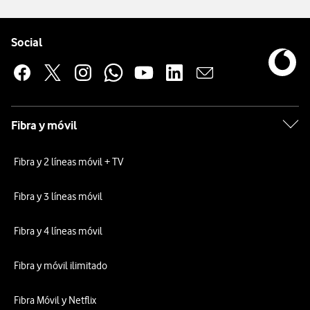
Pie de página de Vodafone
Enlaces a las redes sociales de Vodafone
Social
Fibra y móvil
Fibra y 2 líneas móvil + TV
Fibra y 3 líneas móvil
Fibra y 4 líneas móvil
Fibra y móvil ilimitado
Fibra Móvil y Netflix