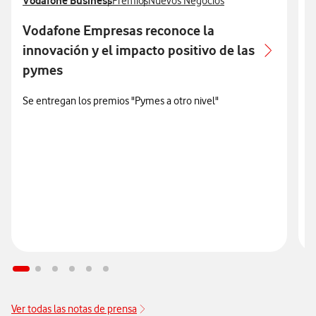
Ver más notas de prensa relacionados con
Vodafone Business
Ver más notas de prensa relacionados con
Ver más notas de prensa relacionados 
V
V
Premios
Nuevos Negocios
Vodafone Empresas reconoce la
V
innovación y el impacto positivo de las
pymes
F
Se entregan los premios "Pymes a otro nivel"
L
d
i
l
i
Ver todas las notas de prensa