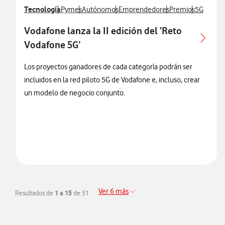
Ver más notas de prensa relacionados con
Tecnología
Ver más notas de prensa relacionados con
Ver más notas de prensa relacionados con
Ver más notas de prensa relaciona
Ver más notas de 
Ver más n
Pymes
Autónomos
Emprendedores
Premios
5G
Vodafone lanza la II edición del ‘Reto
Vodafone 5G’
Los proyectos ganadores de cada categoría podrán ser
incluidos en la red piloto 5G de Vodafone e, incluso, crear
un modelo de negocio conjunto.
Ver 6 más
Resultados de
1 a 15
de 51
Redirigir a la página