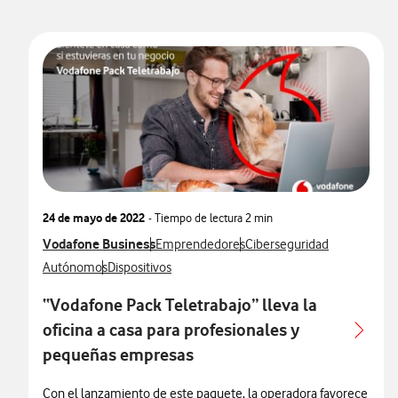
24 de mayo de 2022
- Tiempo de lectura
2 min
Ver más notas de prensa relacionados con
Vodafone Business
Ver más notas de prensa relacionados con
Ver más notas de prensa re
Emprendedores
Ciberseguridad
Ver más notas de prensa relacionados con
Ver más notas de prensa relacionados con
Autónomos
Dispositivos
“Vodafone Pack Teletrabajo” lleva la
oficina a casa para profesionales y
pequeñas empresas
Con el lanzamiento de este paquete, la operadora favorece