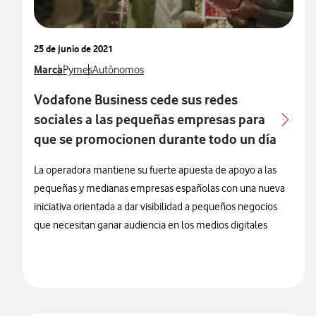
25 de junio de 2021
Ver más notas de prensa relacionados con
Marca
Ver más notas de prensa relacionados con
Ver más notas de prensa relacionados con
Pymes
Autónomos
Vodafone Business cede sus redes
sociales a las pequeñas empresas para
que se promocionen durante todo un día
La operadora mantiene su fuerte apuesta de apoyo a las
pequeñas y medianas empresas españolas con una nueva
iniciativa orientada a dar visibilidad a pequeños negocios
que necesitan ganar audiencia en los medios digitales