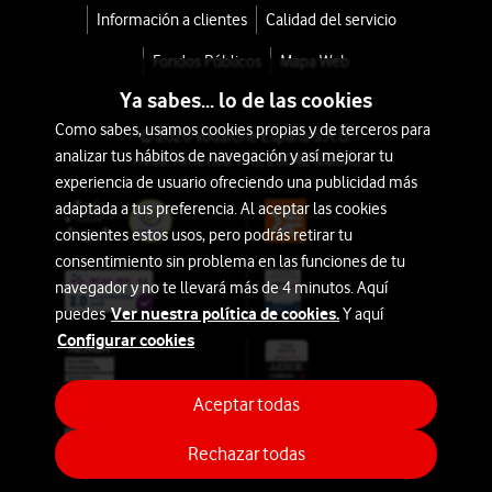
Información a clientes
Calidad del servicio
Fondos Públicos
Mapa Web
Ya sabes... lo de las cookies
Como sabes, usamos cookies propias y de terceros para
© 2026 Vodafone España S.A.U.
analizar tus hábitos de navegación y así mejorar tu
Avda. América 115, 28042 Madrid
experiencia de usuario ofreciendo una publicidad más
adaptada a tus preferencia. Al aceptar las cookies
consientes estos usos, pero podrás retirar tu
consentimiento sin problema en las funciones de tu
navegador y no te llevará más de 4 minutos. Aquí
Ver nuestra política de cookies.
puedes
Y aquí
Configurar cookies
Aceptar todas
Rechazar todas