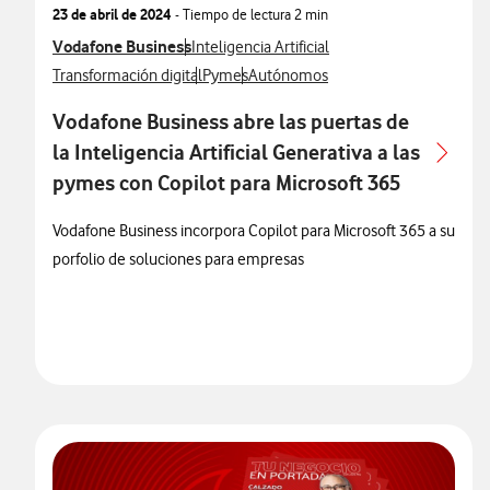
23 de abril de 2024
- Tiempo de lectura
2 min
Ver más notas de prensa relacionados con
Vodafone Business
Ver más notas de prensa relacionados con
Inteligencia Artificial
Ver más notas de prensa relacionados con
Ver más notas de prensa relacionados con
Ver más notas de prensa relacionad
Transformación digital
Pymes
Autónomos
Vodafone Business abre las puertas de
la Inteligencia Artificial Generativa a las
pymes con Copilot para Microsoft 365
Vodafone Business incorpora Copilot para Microsoft 365 a su
porfolio de soluciones para empresas