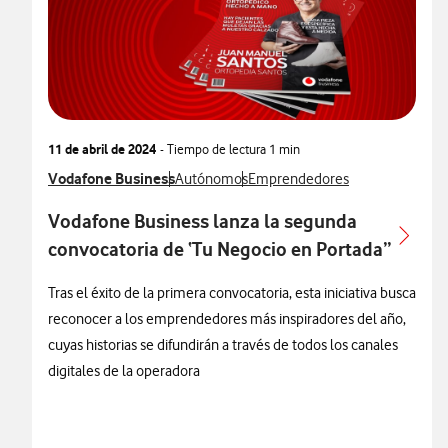
11 de abril de 2024
- Tiempo de lectura
1 min
Ver más notas de prensa relacionados con
Vodafone Business
Ver más notas de prensa relacionados con
Ver más notas de prensa relacio
Autónomos
Emprendedores
Vodafone Business lanza la segunda
convocatoria de ‘Tu Negocio en Portada”
Tras el éxito de la primera convocatoria, esta iniciativa busca
reconocer a los emprendedores más inspiradores del año,
cuyas historias se difundirán a través de todos los canales
digitales de la operadora