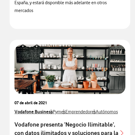
España, y estará disponible más adelante en otros
mercados
07 de abril de 2021
Ver más notas de prensa relacionados con
Vodafone Business
Ver más notas de prensa relacionados con
Ver más notas de prensa relacionado
Ver más notas de pre
Pymes
Emprendedores
Autónomos
Vodafone presenta ‘Negocio Ilimitable’,
con datos ilimitados y soluciones para la