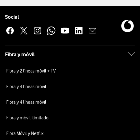
Pie de página de Vodafone
Enlaces a las redes sociales de Vodafone
Social
Fibra y móvil
Fibra y 2 líneas móvil + TV
Fibra y 3 líneas móvil
Fibra y 4 líneas móvil
Fibra y móvil ilimitado
Fibra Móvil y Netflix