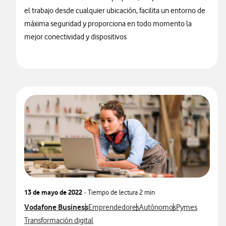
el trabajo desde cualquier ubicación, facilita un entorno de
máxima seguridad y proporciona en todo momento la
mejor conectividad y dispositivos
13 de mayo de 2022
- Tiempo de lectura
2 min
Ver más notas de prensa relacionados con
Vodafone Business
Ver más notas de prensa relacionados con
Ver más notas de prensa re
Ver más notas d
Emprendedores
Autónomos
Pymes
Ver más notas de prensa relacionados con
Transformación digital