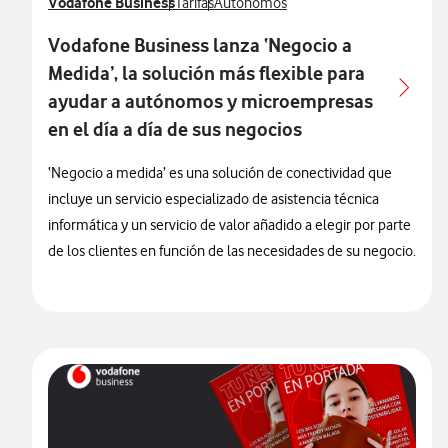
Ver más notas de prensa relacionados con
Vodafone Business
Ver más notas de prensa relacionados con
Ver más notas de prensa relacionados
Tarifas
Autónomos
Vodafone Business lanza ‘Negocio a
Medida’, la solución más flexible para
ayudar a autónomos y microempresas
en el día a día de sus negocios
‘Negocio a medida’ es una solución de conectividad que
incluye un servicio especializado de asistencia técnica
informática y un servicio de valor añadido a elegir por parte
de los clientes en función de las necesidades de su negocio.