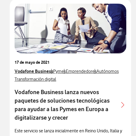
17 de mayo de 2021
Ver más notas de prensa relacionados con
Vodafone Business
Ver más notas de prensa relacionados con
Ver más notas de prensa relacionado
Ver más notas de pre
Pymes
Emprendedores
Autónomos
Ver más notas de prensa relacionados con
Transformación digital
Vodafone Business lanza nuevos
paquetes de soluciones tecnológicas
para ayudar a las Pymes en Europa a
digitalizarse y crecer
Este servicio se lanza inicialmente en Reino Unido, Italia y