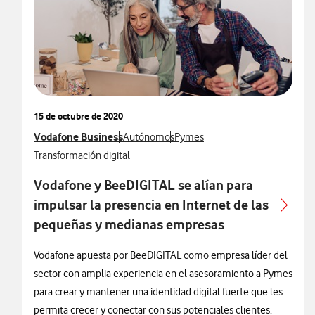
15 de octubre de 2020
Ver más notas de prensa relacionados con
Vodafone Business
Ver más notas de prensa relacionados con
Ver más notas de prensa relacio
Autónomos
Pymes
Ver más notas de prensa relacionados con
Transformación digital
Vodafone y BeeDIGITAL se alían para
impulsar la presencia en Internet de las
pequeñas y medianas empresas
Vodafone apuesta por BeeDIGITAL como empresa líder del
sector con amplia experiencia en el asesoramiento a Pymes
para crear y mantener una identidad digital fuerte que les
permita crecer y conectar con sus potenciales clientes.