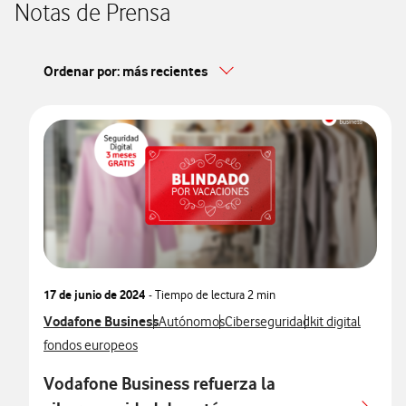
Notas de Prensa
Ordenar por: más recientes
17 de junio de 2024
- Tiempo de lectura
2 min
Ver más notas de prensa relacionados con
Vodafone Business
Ver más notas de prensa relacionados con
Ver más notas de prensa relacio
Ver más notas de
Autónomos
Ciberseguridad
kit digital
Ver más notas de prensa relacionados con
fondos europeos
Vodafone Business refuerza la