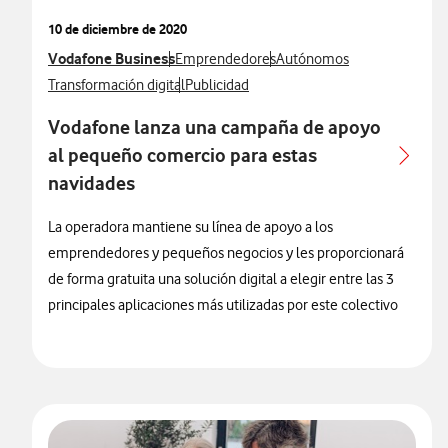
10 de diciembre de 2020
Ver más notas de prensa relacionados con
Vodafone Business
Ver más notas de prensa relacionados con
Ver más notas de prensa re
Emprendedores
Autónomos
Ver más notas de prensa relacionados con
Ver más notas de prensa relacionados con
Transformación digital
Publicidad
Vodafone lanza una campaña de apoyo
al pequeño comercio para estas
navidades
La operadora mantiene su línea de apoyo a los
emprendedores y pequeños negocios y les proporcionará
de forma gratuita una solución digital a elegir entre las 3
principales aplicaciones más utilizadas por este colectivo