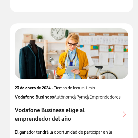
23 de enero de 2024
- Tiempo de lectura
1 min
Ver más notas de prensa relacionados con
Vodafone Business
Ver más notas de prensa relacionados con
Ver más notas de prensa relacio
Ver más notas de prensa 
Autónomos
Pymes
Emprendedores
Vodafone Business elige al
emprendedor del año
El ganador tendrá la oportunidad de participar en la