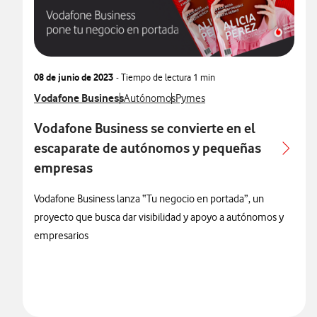
08 de junio de 2023
- Tiempo de lectura
1 min
Ver más notas de prensa relacionados con
Vodafone Business
Ver más notas de prensa relacionados con
Ver más notas de prensa relacio
Autónomos
Pymes
Vodafone Business se convierte en el
escaparate de autónomos y pequeñas
empresas
Vodafone Business lanza “Tu negocio en portada”, un
proyecto que busca dar visibilidad y apoyo a autónomos y
empresarios