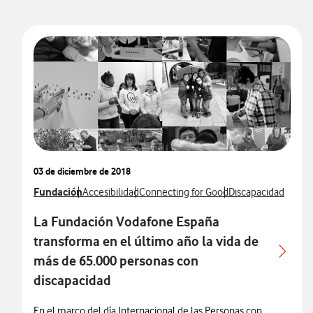
03 de diciembre de 2018
Ver más notas de prensa relacionados con
Fundación
Ver más notas de prensa relacionados con
Ver más notas de prensa relacionados c
Ver más notas de p
Accesibilidad
Connecting for Good
Discapacidad
La Fundación Vodafone España
transforma en el último año la vida de
más de 65.000 personas con
discapacidad
En el marco del día Internacional de las Personas con