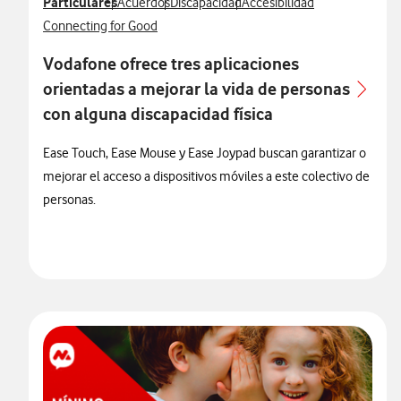
Ver más notas de prensa relacionados con
Particulares
Ver más notas de prensa relacionados con
Ver más notas de prensa relacionados con
Ver más notas de prensa rel
Acuerdos
Discapacidad
Accesibilidad
Ver más notas de prensa relacionados con
Connecting for Good
Vodafone ofrece tres aplicaciones
orientadas a mejorar la vida de personas
con alguna discapacidad física
Ease Touch, Ease Mouse y Ease Joypad buscan garantizar o
mejorar el acceso a dispositivos móviles a este colectivo de
personas.