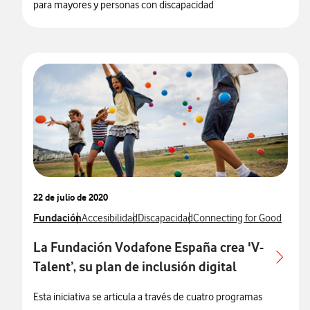
para mayores y personas con discapacidad
22 de julio de 2020
Ver más notas de prensa relacionados con
Fundación
Ver más notas de prensa relacionados con
Ver más notas de prensa relacionados c
Ver más notas de prensa re
Accesibilidad
Discapacidad
Connecting for Good
La Fundación Vodafone España crea 'V-
Talent’, su plan de inclusión digital
Esta iniciativa se articula a través de cuatro programas