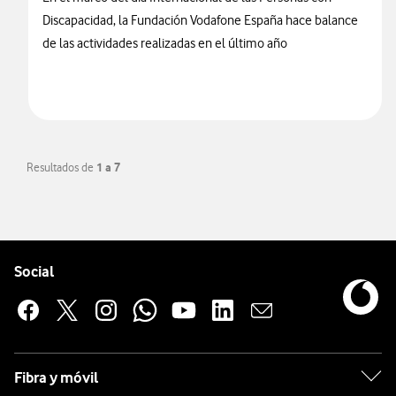
Discapacidad, la Fundación Vodafone España hace balance
de las actividades realizadas en el último año
Resultados de
1 a 7
Pie de página de Vodafone
Enlaces a las redes sociales de Vodafone
Social
Fibra y móvil