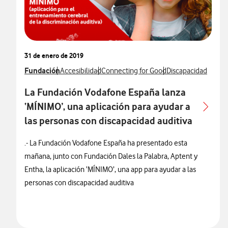
31 de enero de 2019
Ver más notas de prensa relacionados con
Fundación
Ver más notas de prensa relacionados con
Ver más notas de prensa relacionados c
Ver más notas de p
Accesibilidad
Connecting for Good
Discapacidad
La Fundación Vodafone España lanza
‘MÍNIMO’, una aplicación para ayudar a
las personas con discapacidad auditiva
.- La Fundación Vodafone España ha presentado esta
mañana, junto con Fundación Dales la Palabra, Aptent y
Entha, la aplicación ‘MÍNIMO’, una app para ayudar a las
personas con discapacidad auditiva