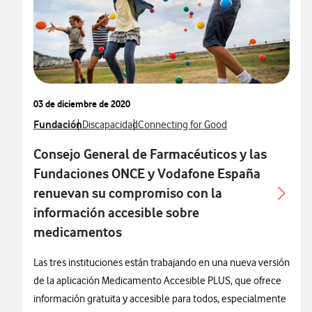
03 de diciembre de 2020
Ver más notas de prensa relacionados con
Fundación
Ver más notas de prensa relacionados con
Ver más notas de prensa relacionados c
Discapacidad
Connecting for Good
Consejo General de Farmacéuticos y las
Fundaciones ONCE y Vodafone España
renuevan su compromiso con la
información accesible sobre
medicamentos
Las tres instituciones están trabajando en una nueva versión
de la aplicación Medicamento Accesible PLUS, que ofrece
información gratuita y accesible para todos, especialmente