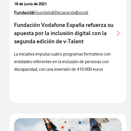
18 de junio de 2021
Ver más notas de prensa relacionados con
Fundación
Ver más notas de prensa relacionados con
Ver más notas de prensa relacionados con
Ver más notas de prensa rela
Foundation
Discapacidad
social
Fundación Vodafone España refuerza su
apuesta por la inclusión digital con la
segunda edición de v-Talent
La iniciativa impulsa cuatro programas formativos con
entidades referentes en la inclusión de personas con
discapacidad, con una inversión de 410.000 euros