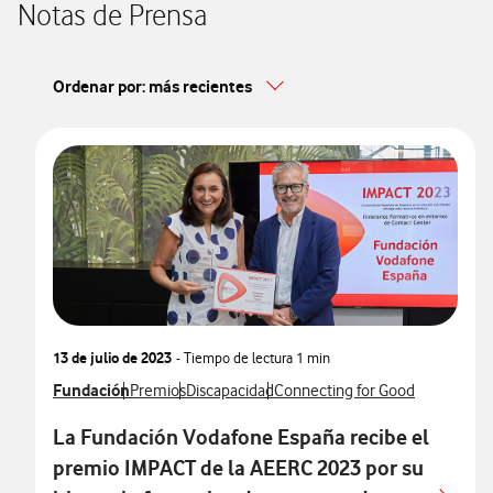
Notas de Prensa
Ordenar por: más recientes
13 de julio de 2023
- Tiempo de lectura
1 min
Ver más notas de prensa relacionados con
Fundación
Ver más notas de prensa relacionados con
Ver más notas de prensa relacionados con
Ver más notas de prensa relacio
Premios
Discapacidad
Connecting for Good
La Fundación Vodafone España recibe el
premio IMPACT de la AEERC 2023 por su