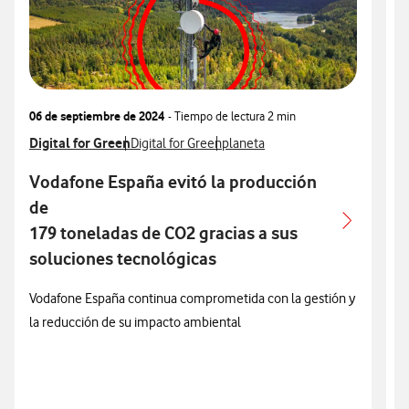
06 de septiembre de 2024
- Tiempo de lectura
2 min
0
Ver más notas de prensa relacionados con
Digital for Green
Ver más notas de prensa relacionados con
Ver más notas de prensa relacio
V
D
Digital for Green
planeta
Vodafone España evitó la producción
de
m
179 toneladas de CO2 gracias a sus
V
soluciones tecnológicas
t
l
Vodafone España continua comprometida con la gestión y
s
la reducción de su impacto ambiental
p