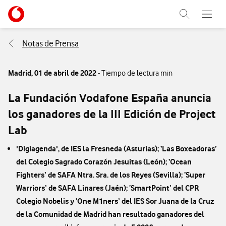
Menu nave
Ir a la pagina principal de vodafone.es
Abrir buscad
Abre e
Menu navegación Segmento
Notas de Prensa
Madrid,
01 de abril de 2022
- Tiempo de lectura min
La Fundación Vodafone España anuncia
los ganadores de la III Edición de Project
Lab
'Digiagenda', de IES la Fresneda (Asturias); ‘Las Boxeadoras’
del Colegio Sagrado Corazón Jesuitas (León); ‘Ocean
Fighters’ de SAFA Ntra. Sra. de los Reyes (Sevilla); ‘Super
Warriors’ de SAFA Linares (Jaén); ‘SmartPoint’ del CPR
Colegio Nobelis y ‘One M1ners’ del IES Sor Juana de la Cruz
de la Comunidad de Madrid han resultado ganadores del