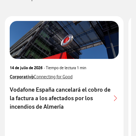
14 de julio de 2026
- Tiempo de lectura
1 min
1
Ver más notas de prensa relacionados con
Corporativo
Ver más notas de prensa relacionados con
V
C
Connecting for Good
Vodafone España cancelará el cobro de
la factura a los afectados por los
r
incendios de Almería
i
p