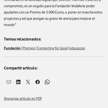
compromiso, es un orgullo para la Fundación Vodafone poder
ayudarles con un Premio de 5.000 Euros, a poner en marcha estos
proyectos y así que pongan su grano de arena para mejorar el
mundo”.
Temas relacionados:
Fundación
Premios
Connecting for Good
educacion
Compartir artículo:
Abrir ventana para compartir en mail
Abrir ventana para compartir en linkedin
Abrir ventana para compartir en twitter
Abrir ventana para compartir en facebook
Abrir ventana para compartir en whatsap
Descargar artículo en PDF