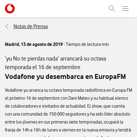
Menu nave
Ir a la pagina principal de vodafone.es
Abrir buscad
Abre e
Menu navegación Segmento
Notas de Prensa
Madrid,
13 de agosto de 2019
- Tiempo de lectura min
‘yu No te pierdas nada’ arrancará su octava
temporada el 16 de septiembre
Vodafone yu desembarca en EuropaFM
Vodafone yu arranca su octava temporada radiofónica en Europa FM
el próximo 16 de septiembre con Dani Mateo y su habitual elenco
de colaboradores e invitados de actualidad. El show, que cuenta
con una comunidad de 750.000 seguidores y ha sido líder absoluto
entre los jóvenes en sus primeras siete temporadas, ocupará la
franja de 14h a 16h de lunes a viernes en la nueva emisora y tendrá