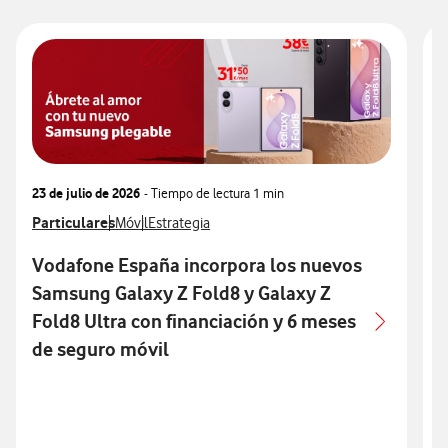
23 de julio de 2026
- Tiempo de lectura
1 min
2
Ver más notas de prensa relacionados con
Particulares
Ver más notas de prensa relacionados con
Ver más notas de prensa relacionados con
V
C
Móvil
Estrategia
Vodafone España incorpora los nuevos
Samsung Galaxy Z Fold8 y Galaxy Z
Fold8 Ultra con financiación y 6 meses
de seguro móvil
i