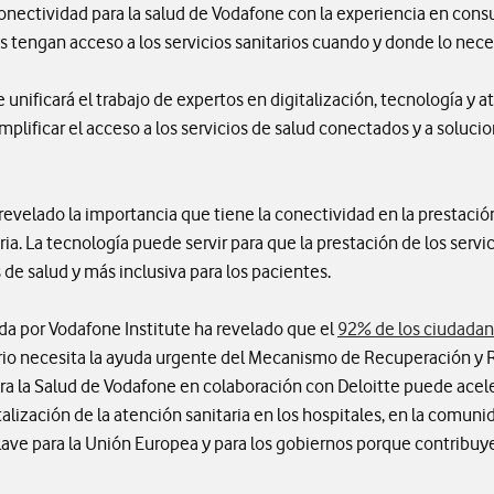
nectividad para la salud de Vodafone con la experiencia en consul
tengan acceso a los servicios sanitarios cuando y donde lo nece
 unificará el trabajo de expertos en digitalización, tecnología y a
implificar el acceso a los servicios de salud conectados y a soluci
velado la importancia que tiene la conectividad en la prestación
ia. La tecnología puede servir para que la prestación de los servi
 de salud y más inclusiva para los pacientes.
da por Vodafone Institute ha revelado que el
92% de los ciudada
ario necesita la ayuda urgente del Mecanismo de Recuperación y R
para la Salud de Vodafone en colaboración con Deloitte puede acel
alización de la atención sanitaria en los hospitales, en la comuni
clave para la Unión Europea y para los gobiernos porque contribuy