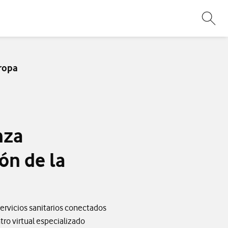
Abri
uropa
nza
ión de la
ervicios sanitarios conectados
ntro virtual especializado