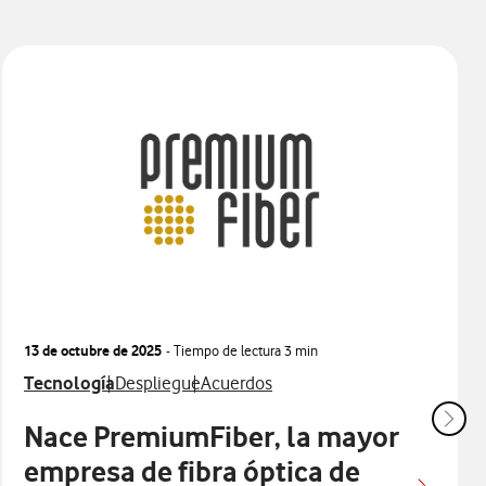
13 de octubre de 2025
- Tiempo de lectura
3 min
Ver más notas de prensa relacionados con
Ver más notas de prensa relacionados con
Ver más notas de prensa relacionados
Tecnología
Despliegue
Acuerdos
Nace PremiumFiber, la mayor
empresa de fibra óptica de