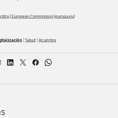
acility | European Commission (europa.eu)
gitalización
Salud
Acuerdos
brir ventana para compartir en mail
Abrir ventana para compartir en linkedin
Abrir ventana para compartir en twitter
Abrir ventana para compartir en facebook
Abrir ventana para compartir en whats
as