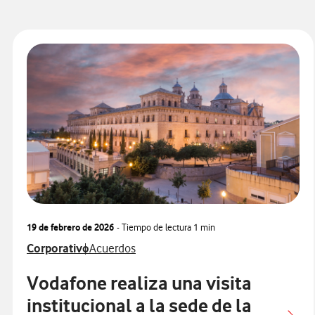
19 de febrero de 2026
- Tiempo de lectura
1 min
Ver más notas de prensa relacionados con
Ver más notas de prensa relacionados con
Corporativo
Acuerdos
Vodafone realiza una visita
institucional a la sede de la