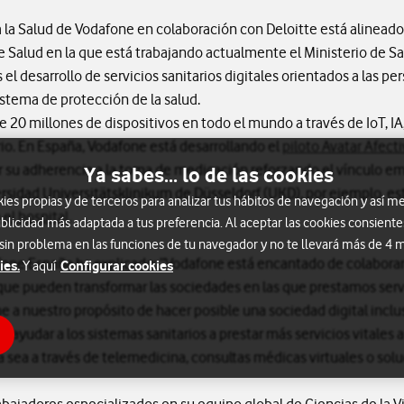
a la Salud de Vodafone en colaboración con Deloitte está alineado
e Salud en la que está trabajando actualmente el Ministerio de San
el desarrollo de servicios sanitarios digitales orientados a las per
istema de protección de la salud.
20 millones de dispositivos en todo el mundo a través de IoT, I
rio. En España, Vodafone está desarrollando el
piloto Avatar Afect
r su adherencia a la toma de medicación reforzando el vínculo emo
Ya sabes... lo de las cookies
rsidad Universitätsklinikum de Düsseldorf (UKD), por ejemplo, 
s propias y de terceros para analizar tus hábitos de navegación y así me
el hospital
.
blicidad más adaptada a tus preferencia. Al aceptar las cookies consiente
 sin problema en las funciones de tu navegador y no te llevará más de 4
ne España ha explicado: “Vodafone está encantado de colaborar 
ies.
Configurar cookies
Y aquí
 que pueden transformar las sociedades en las que prestamos ser
e a nuestro propósito de hacer posible una sociedad digital inclus
ayudar a los sistemas sanitarios a prestar más servicios vitales
 ya sea a través de telemedicina, consultas médicas virtuales o solu