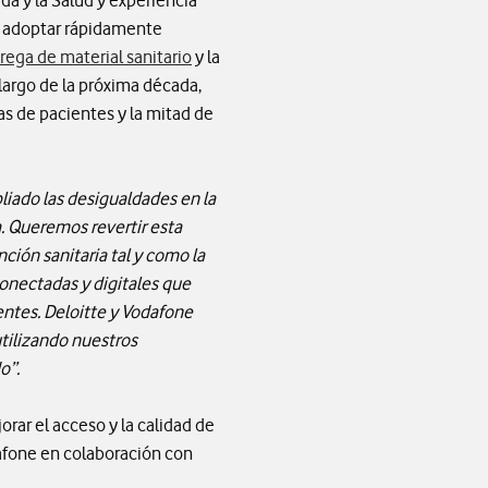
da y la Salud y experiencia
ue adoptar rápidamente
trega de material sanitario
y la
o largo de la próxima década,
as de pacientes y la mitad de
iado las desigualdades en la
a. Queremos revertir esta
nción sanitaria tal y como la
onectadas y digitales que
entes. Deloitte y Vodafone
utilizando nuestros
o”.
rar el acceso y la calidad de
dafone en colaboración con