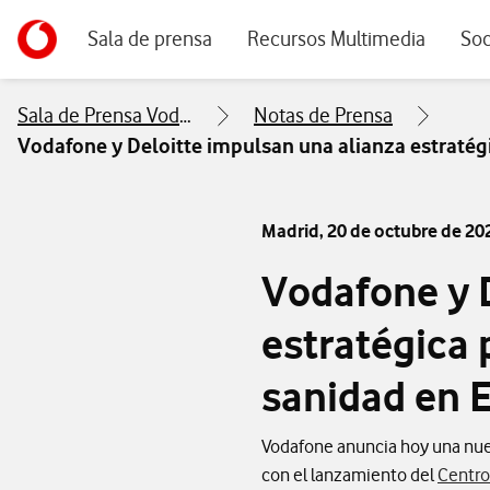
Menu navegación principal. Para dispositivos de escrito
Ir a la pagina principal de vodafone.es
Sala de prensa
Recursos Multimedia
Soc
Sala de Prensa Vodafone
Notas de Prensa
Vodafone y Deloitte impulsan una alianza estratégi
Madrid,
20 de octubre de 20
Vodafone y 
estratégica p
sanidad en 
Vodafone anuncia hoy una nuev
con el lanzamiento del
Centro