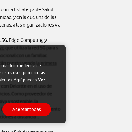
 con la Estrategia de Salud
idad, y en la que una de las
sonas, a las organizaciones y a
A, 5G, Edge Computing y
ivo
que utiliza la red 5G para s
cional con un familiar.
están construyendo
la primera
jorar tu experiencia de
s estos usos, pero podrás
Ver
 minutos. Aquí puedes
con Deloitte en el uso de
vicios. Como proveedor de
iva y sostenible, la
 a los pacientes en el momento
Aceptar todas
ciones a distancia”.