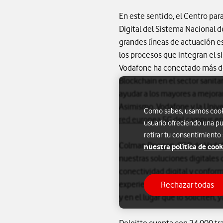
En este sentido, el Centro par
Digital del Sistema Nacional d
grandes líneas de actuación es 
los procesos que integran el s
Vodafone ha conectado más de 
Blockchain en el sector sanita
ayudar a los mayores a mejora
Asimismo, Vodafone y la Unive
Como sabes, usamos cookie
red europea 5G del campus en 
usuario ofreciendo una pu
retirar tu consentimiento
Colman Deegan, CEO de Vodafo
nuestra política de cook
nuestras soluciones digitales
conectividad digital y conform
experiencia de Vodafone puede 
Rechazar todas
y en el lugar que lo soliciten,