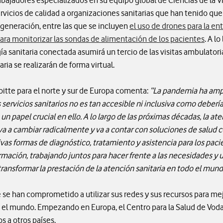
bajadores especializados en su equipo global de Ciencias de la Vi
ervicios de calidad a organizaciones sanitarias que han tenido q
 generación, entre las que se incluyen
el uso de drones para la en
ara monitorizar las sondas de alimentación de los pacientes
. A l
ía sanitaria conectada asumirá un tercio de las visitas ambulatori
ria se realizarán de forma virtual.
oitte para el norte y sur de Europa comenta:
“La pandemia ha ampl
s servicios sanitarios no es tan accesible ni inclusiva como deberí
 un papel crucial en ello. A lo largo de las próximas décadas, la ate
a a cambiar radicalmente y va a contar con soluciones de salud c
ivas formas de diagnóstico, tratamiento y asistencia para los paci
rmación, trabajando juntos para hacer frente a las necesidades y 
ransformar la prestación de la atención sanitaria en todo el mund
e han comprometido a utilizar sus redes y sus recursos para mejo
odo el mundo. Empezando en Europa, el Centro para la Salud de Vo
s a otros países.