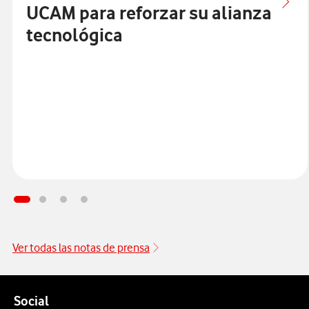
UCAM para reforzar su alianza
tecnológica
Ver todas las notas de prensa
Pie de página de Vodafone
Enlaces a las redes sociales de Vodafone
Social