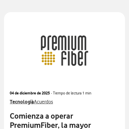
04 de diciembre de 2025
- Tiempo de lectura
1 min
Ver más notas de prensa relacionados con
Ver más notas de prensa relacionados con
Tecnología
Acuerdos
Comienza a operar
PremiumFiber, la mayor