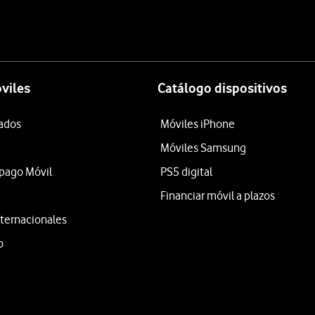
viles
Catálogo dispositivos
tados
Móviles iPhone
Móviles Samsung
epago Móvil
PS5 digital
Financiar móvil a plazos
ternacionales
o