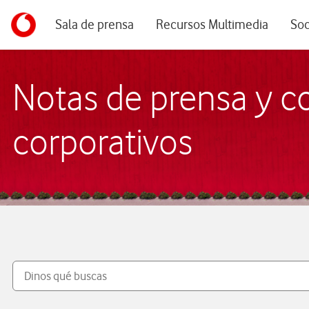
Menu navegación principal. Para dispositivos de escrito
Ir a la pagina principal de vodafone.es
Sala de prensa
Recursos Multimedia
Soc
Notas de prensa y 
corporativos
Buscar