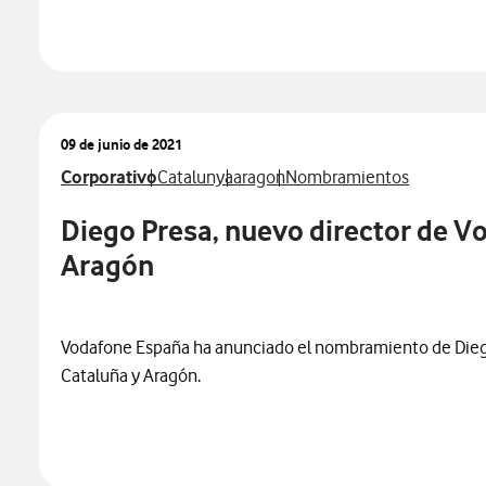
09 de junio de 2021
Ver más notas de prensa relacionados con
Ver más notas de prensa relacionados con
Ver más notas de prensa relacion
Ver más notas de prensa r
Corporativo
Catalunya
aragon
Nombramientos
Diego Presa, nuevo director de V
Aragón
Vodafone España ha anunciado el nombramiento de Dieg
Cataluña y Aragón.