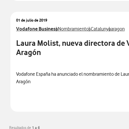
01 de julio de 2019
Ver más notas de prensa relacionados con
Ver más notas de prensa relacionad
Ver más notas de p
Ver más 
Vodafone Business
Nombramientos
Catalunya
aragon
Laura Molist, nueva directora de
Aragón
Vodafone España ha anunciado el nombramiento de Laura
Aragón
Resultados de
1 a 6