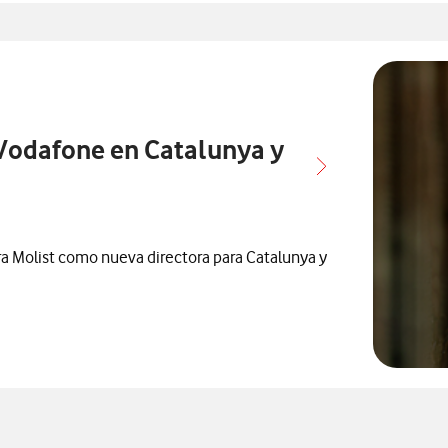
os con
rensa relacionados con
notas de prensa relacionados con
 Vodafone en Catalunya y
 Molist como nueva directora para Catalunya y