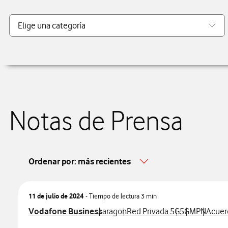
Notas de Prensa
Ordenar por: más recientes
11 de julio de 2024
- Tiempo de lectura
3 min
Ver más notas de prensa relacionados con
Ver más notas de prensa relacionad
Ver más notas de prensa rel
Ver más notas
Ver más no
Ver má
Vodafone Business
aragon
Red Privada 5G
5G
MPN
Acuer