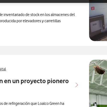
de inventariado de stock en los almacenes del
roducida por elevadores y carretillas
os con
acionados con
relacionados con
rensa relacionados con
ital
n en un proyecto pionero
os de refrigeración que Loalco Green ha