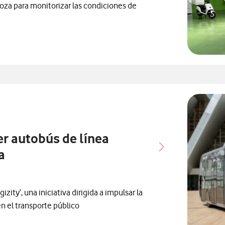
goza para monitorizar las condiciones de
os con
acionados con
elacionados con
prensa relacionados con
r autobús de línea
a
ity’, una iniciativa dirigida a impulsar la
n el transporte público