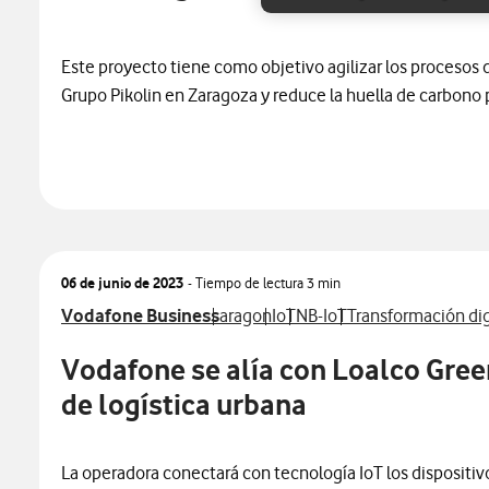
Este proyecto tiene como objetivo agilizar los procesos 
Grupo Pikolin en Zaragoza y reduce la huella de carbono p
06 de junio de 2023
- Tiempo de lectura
3 min
Ver más notas de prensa relacionados con
Ver más notas de prensa relacionad
Ver más notas de prensa rel
Ver más notas de prensa 
Ver más notas de p
Vodafone Business
aragon
IoT
NB-IoT
Transformación dig
Vodafone se alía con Loalco Gree
de logística urbana
La operadora conectará con tecnología IoT los dispositiv