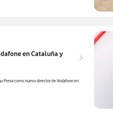
ados con
elacionados con
odafone en Cataluña y
o Presa como nuevo director de Vodafone en