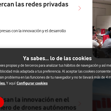
rcan las redes privadas
sas con la innovación y el desarrollo
Ya sabes... lo de las cookies
s propias y de terceros para analizar tus hábitos de navegación y así me
blicidad más adaptada a tus preferencia. Al aceptar las cookies consiente
 sin problema en las funciones de tu navegador y no te llevará más de 4
ies.
Configurar cookies
Y aquí
os con
acionados con
s notas de prensa relacionados con
lsan la innovación en el
ionero de drones autónomos