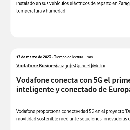
instalado en sus vehículos eléctricos de reparto en Zara
temperatura y humedad
17 de marzo de 2023
- Tiempo de lectura
1 min
Ver más notas de prensa relacionados con
Ver más notas de prensa relacionad
Ver más notas de prensa rel
Ver más notas de prensa r
Ver más notas de 
Vodafone Business
aragon
5G
planeta
Motor
Vodafone conecta con 5G el prime
inteligente y conectado de Europ
Vodafone proporciona conectividad 5G en el proyecto ‘Digiz
movilidad sostenible mediante soluciones innovadoras e