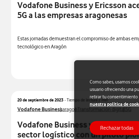
Vodafone Business y Ericsson ace
5G a las empresas aragonesas
Estas jornadas demuestran el compromiso de ambas empre
tecnológico en Aragón
Como sabes, usamos cookie
usuario ofreciendo una pu
retirar tu consentimiento
20 de septiembre de 2023
- Tiempo de lectura
2 min
nuestra política de cook
Ver más notas de prensa relacionados con
Ver más notas de prensa relacionad
Ver más notas de prensa rel
Ver má
Vodafone Business
aragon
Transformación digital
5G
Vodafone Business y Pikolin impu
Rechazar todas
sector logístico con un piloto p