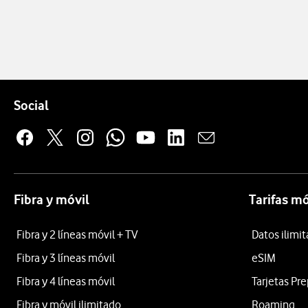
Pie de página de Vodafone
Enlaces a las redes sociales de Vodafone
Social
Fibra y móvil
Tarifas mó
Fibra y 2 líneas móvil + TV
Datos ilimi
Fibra y 3 líneas móvil
eSIM
Fibra y 4 líneas móvil
Tarjetas Pr
Fibra y móvil ilimitado
Roaming