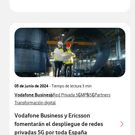
05 de junio de 2024
- Tiempo de lectura
3 min
Ver más notas de prensa relacionados con
Vodafone Business
Ver más notas de prensa relacionados con
Ver más notas de prensa rela
Ver más notas de prensa
Ver más notas de pre
Red Privada 5G
MPN
5G
Partners
Ver más notas de prensa relacionados con
Transformación digital
Vodafone Business y Ericsson
fomentarán el despliegue de redes
privadas 5G por toda España