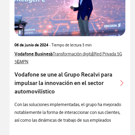
06 de junio de 2024
- Tiempo de lectura
3 min
Ver más notas de prensa relacionados con
Vodafone Business
Ver más notas de prensa relacionados con
Ver más notas de pren
Transformación digital
Red Privada 5G
Ver más notas de prensa relacionados con
Ver más notas de prensa relacionados con
5G
MPN
Vodafone se une al Grupo Recalvi para
impulsar la innovación en el sector
automovilístico
Con las soluciones implementadas, el grupo ha mejorado
notablemente la forma de interaccionar con sus clientes,
así como las dinámicas de trabajo de sus empleados