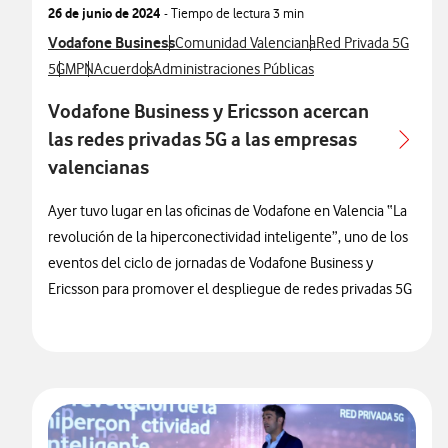
26 de junio de 2024
- Tiempo de lectura
3 min
Ver más notas de prensa relacionados con
Vodafone Business
Ver más notas de prensa relacionados con
Ver más notas de pre
Comunidad Valenciana
Red Privada 5G
Ver más notas de prensa relacionados con
Ver más notas de prensa relacionados con
Ver más notas de prensa relacionados con
Ver más notas de prensa relacionados con
5G
MPN
Acuerdos
Administraciones Públicas
Vodafone Business y Ericsson acercan
las redes privadas 5G a las empresas
valencianas
Ayer tuvo lugar en las oficinas de Vodafone en Valencia “La
revolución de la hiperconectividad inteligente”, uno de los
eventos del ciclo de jornadas de Vodafone Business y
Ericsson para promover el despliegue de redes privadas 5G