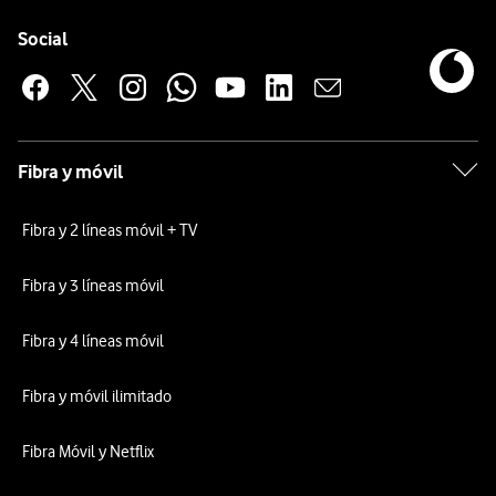
Pie de página de Vodafone
Enlaces a las redes sociales de Vodafone
Social
Fibra y móvil
Fibra y 2 líneas móvil + TV
Fibra y 3 líneas móvil
Fibra y 4 líneas móvil
Fibra y móvil ilimitado
Fibra Móvil y Netflix