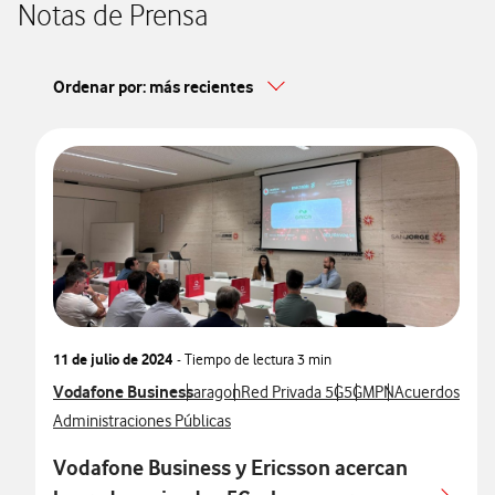
Notas de Prensa
Ordenar por: más recientes
11 de julio de 2024
- Tiempo de lectura
3 min
Ver más notas de prensa relacionados con
Vodafone Business
Ver más notas de prensa relacionados con
Ver más notas de prensa relacionado
Ver más notas de pren
Ver más notas de p
Ver más notas 
aragon
Red Privada 5G
5G
MPN
Acuerdos
Ver más notas de prensa relacionados con
Administraciones Públicas
Vodafone Business y Ericsson acercan