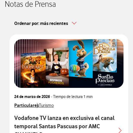
Notas de Prensa
Ordenar por: más recientes
24 de marzo de 2026
- Tiempo de lectura
1 min
Ver más notas de prensa relacionados con
Particulares
Ver más notas de prensa relacionados con
Turismo
Vodafone TV lanza en exclusiva el canal
temporal Santas Pascuas por AMC