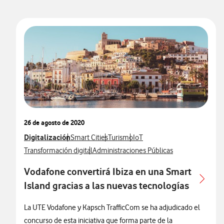
26 de agosto de 2020
Ver más notas de prensa relacionados con
Digitalización
Ver más notas de prensa relacionados con
Ver más notas de prensa relacionados
Ver más notas de prensa rela
Smart Cities
Turismo
IoT
Ver más notas de prensa relacionados con
Ver más notas de prensa relacionados con
Transformación digital
Administraciones Públicas
Vodafone convertirá Ibiza en una Smart
Island gracias a las nuevas tecnologías
La UTE Vodafone y Kapsch TrafficCom se ha adjudicado el
concurso de esta iniciativa que forma parte de la