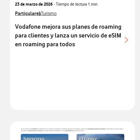
23 de marzo de 2026
- Tiempo de lectura
1 min
Ver más notas de prensa relacionados con
Particulares
Ver más notas de prensa relacionados con
Turismo
Vodafone mejora sus planes de roaming
para clientes y lanza un servicio de eSIM
en roaming para todos