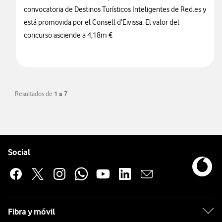
convocatoria de Destinos Turísticos Inteligentes de Red.es y
está promovida por el Consell d’Eivissa. El valor del
concurso asciende a 4,18m €
Resultados de
1 a 7
Pie de página de Vodafone
Enlaces a las redes sociales de Vodafone
Social
Fibra y móvil