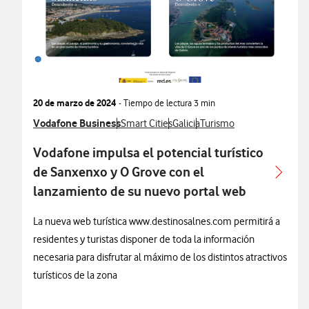
20 de marzo de 2024
- Tiempo de lectura
3 min
Ver más notas de prensa relacionados con
Vodafone Business
Ver más notas de prensa relacionados con
Ver más notas de prensa relaci
Ver más notas de prensa 
Smart Cities
Galicia
Turismo
Vodafone impulsa el potencial turístico
de Sanxenxo y O Grove con el
lanzamiento de su nuevo portal web
La nueva web turística www.destinosalnes.com permitirá a
residentes y turistas disponer de toda la información
necesaria para disfrutar al máximo de los distintos atractivos
turísticos de la zona