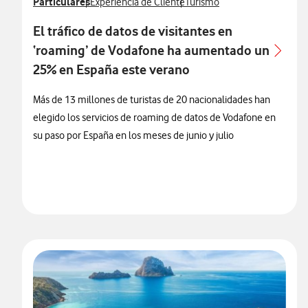
Ver más notas de prensa relacionados con
Particulares
Ver más notas de prensa relacionados con
Ver más notas de prensa rel
Experiencia de Cliente
Turismo
El tráfico de datos de visitantes en
‘roaming’ de Vodafone ha aumentado un
25% en España este verano
Más de 13 millones de turistas de 20 nacionalidades han
elegido los servicios de roaming de datos de Vodafone en
su paso por España en los meses de junio y julio