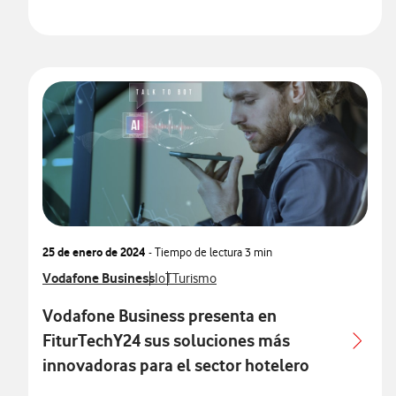
25 de enero de 2024
- Tiempo de lectura
3 min
Ver más notas de prensa relacionados con
Vodafone Business
Ver más notas de prensa relacionados con
Ver más notas de prensa relacionados co
IoT
Turismo
Vodafone Business presenta en
FiturTechY24 sus soluciones más
innovadoras para el sector hotelero