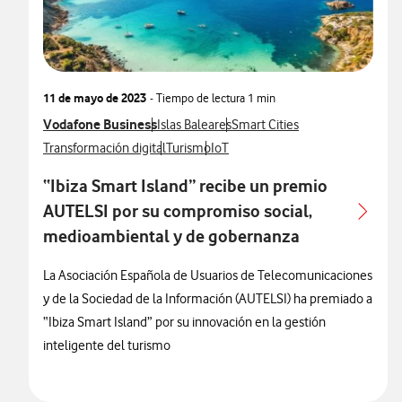
11 de mayo de 2023
- Tiempo de lectura
1 min
Ver más notas de prensa relacionados con
Vodafone Business
Ver más notas de prensa relacionados con
Ver más notas de prensa relac
Islas Baleares
Smart Cities
Ver más notas de prensa relacionados con
Ver más notas de prensa relacionados con
Ver más notas de prensa relaciona
Transformación digital
Turismo
IoT
“Ibiza Smart Island” recibe un premio
AUTELSI por su compromiso social,
medioambiental y de gobernanza
La Asociación Española de Usuarios de Telecomunicaciones
y de la Sociedad de la Información (AUTELSI) ha premiado a
“Ibiza Smart Island” por su innovación en la gestión
inteligente del turismo