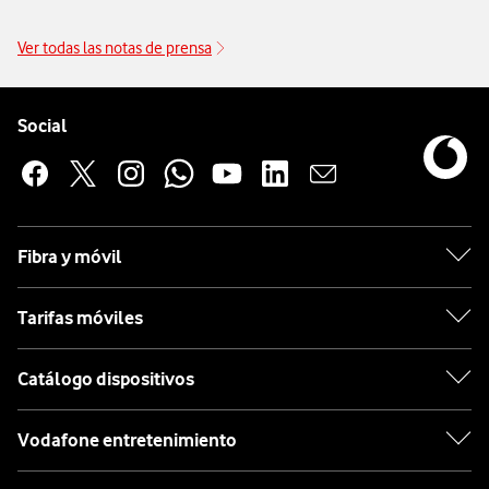
Ver todas las notas de prensa
Pie de página de Vodafone
Enlaces a las redes sociales de Vodafone
Social
Fibra y móvil
Tarifas móviles
Catálogo dispositivos
Vodafone entretenimiento