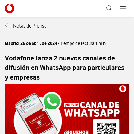
Menu nave
Ir a la pagina principal de vodafone.es
Abrir buscad
Abre e
Menu navegación Segmento
Notas de Prensa
Madrid,
26 de abril de 2024
- Tiempo de lectura 1 min
Vodafone lanza 2 nuevos canales de
difusión en WhatsApp para particulares
y empresas