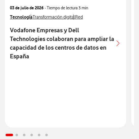
03 de julio de 2026
- Tiempo de lectura
3 min
2
Ver más notas de prensa relacionados con
Tecnología
Ver más notas de prensa relacionados con
Ver más notas de prensa relacion
V
V
Transformación digital
Red
Vodafone Empresas y Dell
Technologies colaboran para ampliar la
s
capacidad de los centros de datos en
España