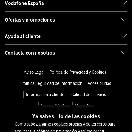
Vodafone España
Ofertas y promociones
Ayuda al cliente
Contacta con nosotros
Aviso Legal
Política de Privacidad y Cookies
Política Seguridad de Información
Accesibilidad
Información a clientes
Calidad del servicio
Fondos Públicos
Mapa Web
Ya sabes... lo de las cookies
Como sabes, usamos cookies propias y de terceros para
© 2026 Vodafone España S.A.U.
analizar tus hábitos de navegación y así mejorar tu