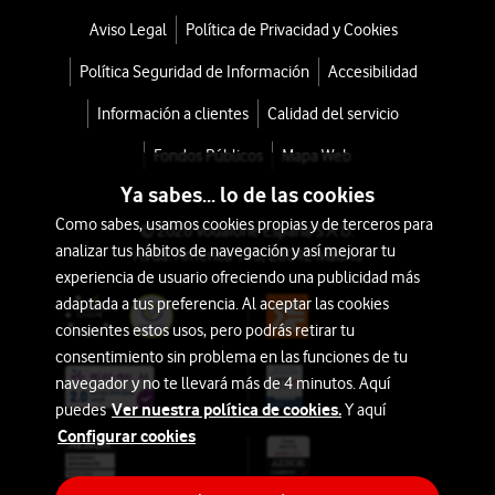
Aviso Legal
Política de Privacidad y Cookies
Política Seguridad de Información
Accesibilidad
Información a clientes
Calidad del servicio
Fondos Públicos
Mapa Web
Ya sabes... lo de las cookies
Como sabes, usamos cookies propias y de terceros para
© 2026 Vodafone España S.A.U.
analizar tus hábitos de navegación y así mejorar tu
Avda. América 115, 28042 Madrid
experiencia de usuario ofreciendo una publicidad más
adaptada a tus preferencia. Al aceptar las cookies
consientes estos usos, pero podrás retirar tu
consentimiento sin problema en las funciones de tu
navegador y no te llevará más de 4 minutos. Aquí
Ver nuestra política de cookies.
puedes
Y aquí
Configurar cookies