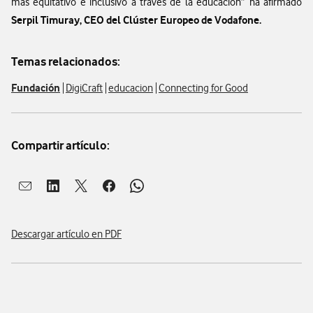
más equitativo e inclusivo a través de la educación” ha afirmado
Serpil Timuray,
CEO del Clúster Europeo de Vodafone.
Temas relacionados:
Fundación
DigiCraft
educacion
Connecting for Good
Compartir artículo:
Abrir ventana para compartir en mail
Abrir ventana para compartir en linkedin
Abrir ventana para compartir en twitter
Abrir ventana para compartir en facebook
Abrir ventana para compartir en whatsap
Descargar artículo en PDF