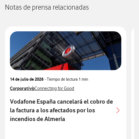
Notas de prensa relacionadas
14 de julio de 2026
- Tiempo de lectura
1 min
1
Ver más notas de prensa relacionados con
Corporativo
Ver más notas de prensa relacionados con
V
C
Connecting for Good
Vodafone España cancelará el cobro de
la factura a los afectados por los
r
incendios de Almería
i
p