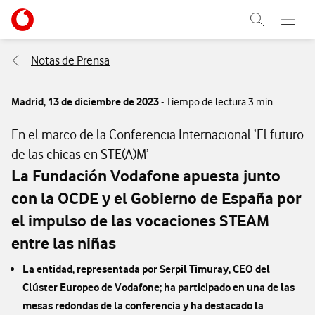
Menu nave
Ir a la pagina principal de vodafone.es
Abrir buscad
Abre e
Menu navegación Segmento
Notas de Prensa
Madrid,
13 de diciembre de 2023
- Tiempo de lectura 3 min
En el marco de la Conferencia Internacional ‘El futuro
de las chicas en STE(A)M’
La Fundación Vodafone apuesta junto
con la OCDE y el Gobierno de España por
el impulso de las vocaciones STEAM
entre las niñas
La entidad, representada por Serpil Timuray, CEO del
Clúster Europeo de Vodafone; ha participado en una de las
mesas redondas de la conferencia y ha destacado la