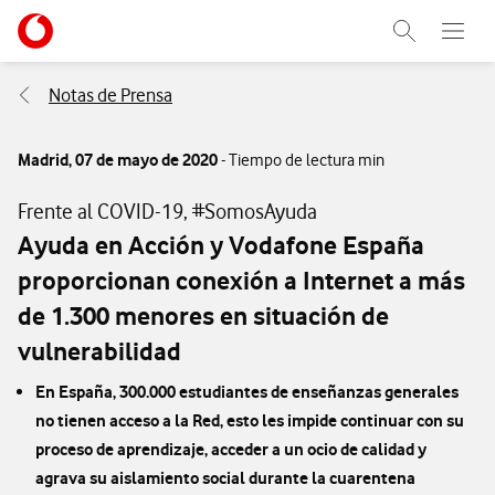
Menu nave
Ir a la pagina principal de vodafone.es
Abrir buscad
Abre e
Menu navegación Segmento
Notas de Prensa
Madrid,
07 de mayo de 2020
- Tiempo de lectura min
Frente al COVID-19, #SomosAyuda
Ayuda en Acción y Vodafone España
proporcionan conexión a Internet a más
de 1.300 menores en situación de
vulnerabilidad
En España, 300.000 estudiantes de enseñanzas generales
no tienen acceso a la Red, esto les impide continuar con su
proceso de aprendizaje, acceder a un ocio de calidad y
agrava su aislamiento social durante la cuarentena