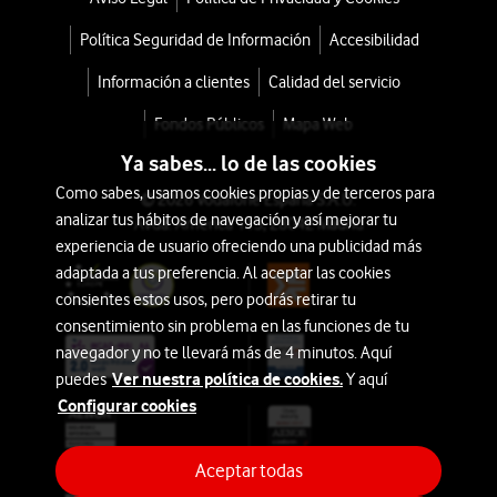
Política Seguridad de Información
Accesibilidad
Información a clientes
Calidad del servicio
Fondos Públicos
Mapa Web
Ya sabes... lo de las cookies
Como sabes, usamos cookies propias y de terceros para
© 2026 Vodafone España S.A.U.
analizar tus hábitos de navegación y así mejorar tu
Avda. América 115, 28042 Madrid
experiencia de usuario ofreciendo una publicidad más
adaptada a tus preferencia. Al aceptar las cookies
consientes estos usos, pero podrás retirar tu
consentimiento sin problema en las funciones de tu
navegador y no te llevará más de 4 minutos. Aquí
Ver nuestra política de cookies.
puedes
Y aquí
Configurar cookies
Aceptar todas