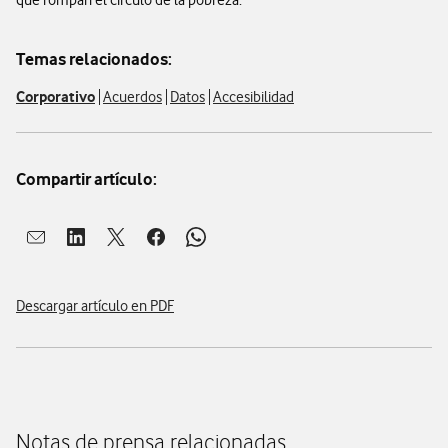
que rompan el círculo de la pobreza.
Temas relacionados:
Corporativo
Acuerdos
Datos
Accesibilidad
Compartir artículo:
Abrir ventana para compartir en mail
Abrir ventana para compartir en linkedin
Abrir ventana para compartir en twitter
Abrir ventana para compartir en facebook
Abrir ventana para compartir en whatsap
Descargar artículo en PDF
Notas de prensa relacionadas