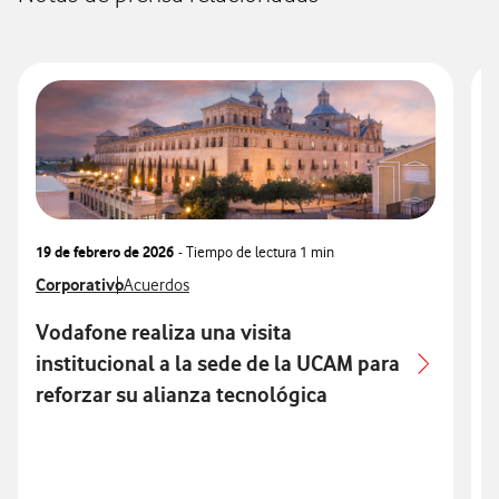
19 de febrero de 2026
- Tiempo de lectura
1 min
0
Ver más notas de prensa relacionados con
Corporativo
Ver más notas de prensa relacionados con
V
T
Acuerdos
Vodafone realiza una visita
institucional a la sede de la UCAM para
m
reforzar su alianza tecnológica