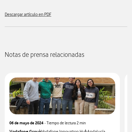
Descargar artículo en PDF
Notas de prensa relacionadas
06 de mayo de 2024
- Tiempo de lectura
2 min
1
Ver más notas de prensa relacionados con
Vodafone Group
Ver más notas de prensa relacionados con
Ver más notas de prensa
V
F
Vodafone Innovation Hub
Andalucía