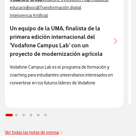
Ver más notas de prensa relacionados con
Ver más notas de prensa relacionados con
Ver más notas de prensa relacionados con
educacion
social
Transformación digital
D
Ver más notas de prensa relacionados con
Inteligencia Artificial
Un equipo de la UMA, finalista de la
L
primera edición internacional del
j
‘Vodafone Campus Lab’ con un
C
proyecto de modernización agrícola
E
Vodafone Campus Lab es el programa de formación y
coaching para estudiantes universitarios interesados en
convertirse en los futuros líderes de Vodafone
Ver todas las notas de prensa