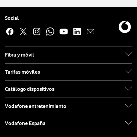
Pie de página de Vodafone
Enlaces a las redes sociales de Vodafone
Social
Fibra y móvil
Tarifas móviles
Catálogo dispositivos
Vodafone entretenimiento
Vodafone España