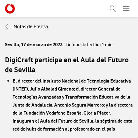
Menu nave
Ir a la pagina principal de vodafone.es
Abrir buscad
Abre e
Menu navegación Segmento
Notas de Prensa
Sevilla,
17 de marzo de 2023
- Tiempo de lectura 1 min
DigiCraft participa en el Aula del Futuro
de Sevilla
El director del Instituto Nacional de Tecnología Educativa
(INTEF), Julio Albalad Gimeno; el director General de
Tecnologías Avanzadas y Transformación Educativa de la
Junta de Andalucía, Antonio Segura Marrero; y la directora
de la Fundación Vodafone España, Gloria Placer,
inauguran el Aula del Futuro de Sevilla, la séptima de esta
red de hubs de formación al profesorado en el país