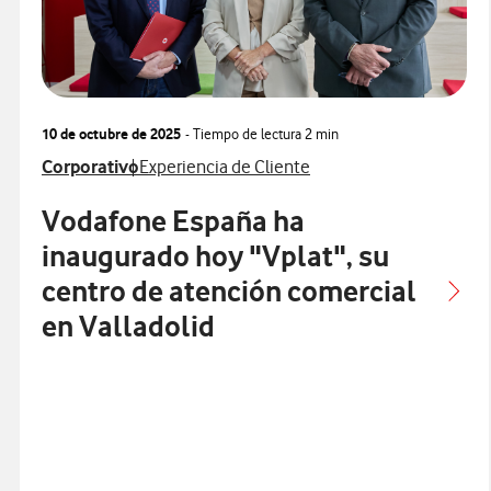
10 de octubre de 2025
- Tiempo de lectura
2 min
Ver más notas de prensa relacionados con
Ver más notas de prensa relacionados con
Corporativo
Experiencia de Cliente
Vodafone España ha
inaugurado hoy "Vplat", su
centro de atención comercial
en Valladolid