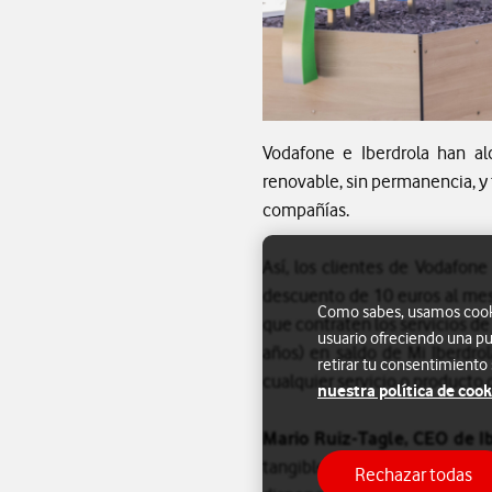
Vodafone e Iberdrola han al
renovable, sin permanencia, y
compañías.
Así, los clientes de Vodafone
descuento de 10 euros al mes
Como sabes, usamos cookie
que contraten los servicios de
usuario ofreciendo una pu
años) en saldo de Mi Iberdrol
retirar tu consentimiento
cualquier servicio o producto 
nuestra política de cook
Mario Ruiz-Tagle, CEO de I
tangible a todos los client
Rechazar todas