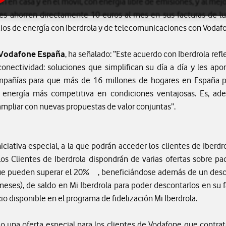
 en casa y en el móvil, con energía libre de emisiones, y al mejo
tes ahorren directamente 10 euros al mes en sus facturas de luz
icios de energía con Iberdrola y de telecomunicaciones con Vodaf
e Vodafone España
, ha señalado: “Este acuerdo con Iberdrola refl
onectividad: soluciones que simplifican su día a día y les apo
mpañías para que más de 16 millones de hogares en España 
 energía más competitiva en condiciones ventajosas. Es, ad
mpliar con nuevas propuestas de valor conjuntas”.
ciativa especial, a la que podrán acceder los clientes de Iberdr
 los Clientes de Iberdrola dispondrán de varias ofertas sobre p
ue pueden superar el 20% , beneficiándose además de un descu
eses), de saldo en Mi Iberdrola para poder descontarlos en su fa
cio disponible en el programa de fidelización Mi Iberdrola.
o una oferta especial para los clientes de Vodafone que contrat