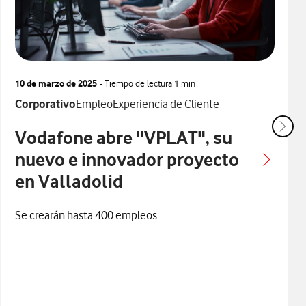
10 de marzo de 2025
- Tiempo de lectura
1 min
con
Ver más notas de prensa relacionados con
Ver más notas de prensa relacionados con
Ver más notas de prensa relacionados co
Corporativo
Empleo
Experiencia de Cliente
Vodafone abre "VPLAT", su
nuevo e innovador proyecto
en Valladolid
Se crearán hasta 400 empleos