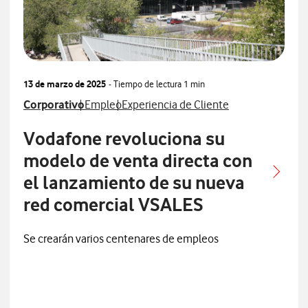
13 de marzo de 2025
- Tiempo de lectura
1 min
Ver más notas de prensa relacionados con
Ver más notas de prensa relacionados con
Ver más notas de prensa relacionados 
Corporativo
Empleo
Experiencia de Cliente
Vodafone revoluciona su
modelo de venta directa con
el lanzamiento de su nueva
red comercial VSALES
Se crearán varios centenares de empleos