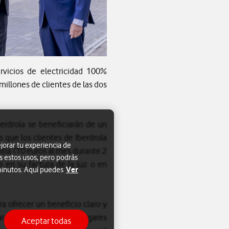
rvicios de electricidad 100%
illones de clientes de las dos
berdrola se beneficiarán de un
que los clientes de Iberdrola
jorar tu experiencia de
ntía (10 euros al mes durante 2
s estos usos, pero podrás
s en su factura de la luz o en
Ver
 minutos. Aquí puedes
ra ofrecer un beneficio claro y
ar a que millones de hogares
Aceptar todas