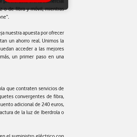
r precio. Esta oferta comercial
 o de fibra y móvil, mientras
one”.
eja nuestra apuesta por ofrecer
rtan un ahorro real. Unimos la
puedan acceder a las mejores
emás, un primer paso en una
ola que contraten servicios de
aquetes convergentes de fibra,
ento adicional de 240 euros,
ctura de la luz de Iberdrola o
en el suministro eléctrico con