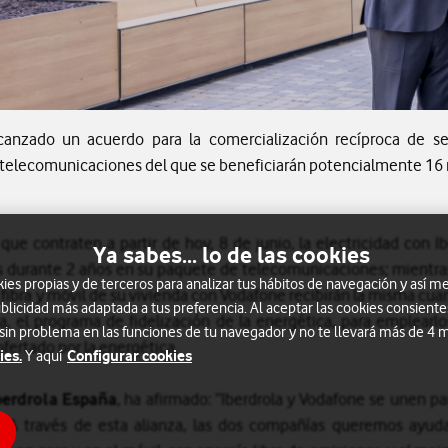
canzado un acuerdo para la comercialización recíproca de se
 telecomunicaciones del que se beneficiarán potencialmente 16 m
 que contraten a partir de hoy, 8 de junio, la electricidad con I
Ya sabes... lo de las cookies
 durante 2 años en su paquete de telecomunicaciones; mientras 
s propias y de terceros para analizar tus hábitos de navegación y así me
 fibra y móvil de su vivienda con Vodafone recibirán la misma cua
blicidad más adaptada a tus preferencia. Al aceptar las cookies consiente
a, el programa de fidelización de la energética, para emplearlo
 sin problema en las funciones de tu navegador y no te llevará más de 4
ofertado por la energética.
ies.
Configurar cookies
Y aquí
berdrola España
, ha afirmado: “Iberdrola y Vodafone se unen pa
es. A través de esta alianza, las dos compañías queremos ayud