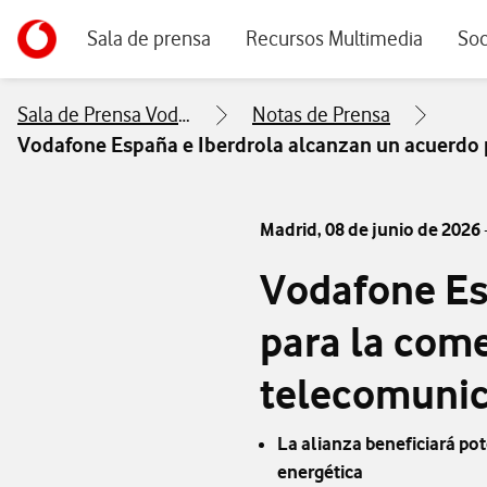
Menu navegación principal. Para dispositivos de escrito
Ir a la pagina principal de vodafone.es
Sala de prensa
Recursos Multimedia
Soc
Sala de Prensa Vodafone
Notas de Prensa
Vodafone España e Iberdrola alcanzan un acuerdo p
Madrid,
08 de junio de 2026
Vodafone Es
para la come
telecomunic
La alianza beneficiará pot
energética