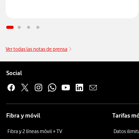
Ver todas las notas de prensa
Pie de página de Vodafone
Enlaces a las redes sociales de Vodafone
Social
Fibra y móvil
Tarifas mó
Fibra y 2 líneas móvil + TV
Datos ilimi