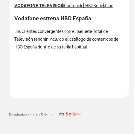
Ver más notas de prensa relacionados con
VODAFONE TELEVISION
Ver más notas de prensa relacionados
Ver más notas de prensa r
Ver más notas de pren
Ver más notas d
Contenidos
HBO
Series
Cine
Vodafone estrena HBO España
Los Clientes convergentes con el paquete Total de
Televisión tendrán incluido el catálogo de contenidos de
HBO España dentro de su tarifa habitual
Ver 6 más
Resultados de
1 a 15
de 17
Redirigir a la página