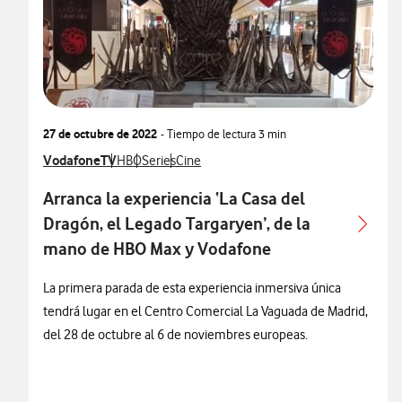
27 de octubre de 2022
- Tiempo de lectura
3 min
Ver más notas de prensa relacionados con
VodafoneTV
Ver más notas de prensa relacionados con
Ver más notas de prensa relacionados con
Ver más notas de prensa relacionados co
HBO
Series
Cine
Arranca la experiencia ‘La Casa del
Dragón, el Legado Targaryen’, de la
mano de HBO Max y Vodafone
La primera parada de esta experiencia inmersiva única
tendrá lugar en el Centro Comercial La Vaguada de Madrid,
del 28 de octubre al 6 de noviembres europeas.