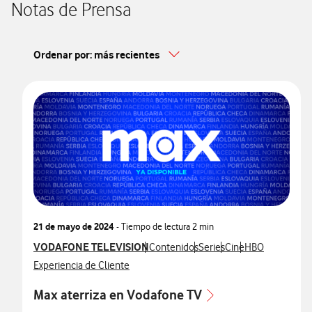
Notas de Prensa
Ordenar por: más recientes
21 de mayo de 2024
- Tiempo de lectura
2 min
Ver más notas de prensa relacionados con
VODAFONE TELEVISION
Ver más notas de prensa relacionados
Ver más notas de prensa r
Ver más notas de pr
Ver más notas d
Contenidos
Series
Cine
HBO
Ver más notas de prensa relacionados con
Experiencia de Cliente
Max aterriza en Vodafone TV