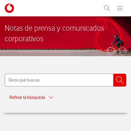
Menu nave
Ir a la pagina principal de vodafone.es
Abrir buscad
Abre e
Menu navegación Segmento
Notas de prensa y comunicados
corporativos
Buscar
Borrar Cont
Dinos
Refinar la búsqueda