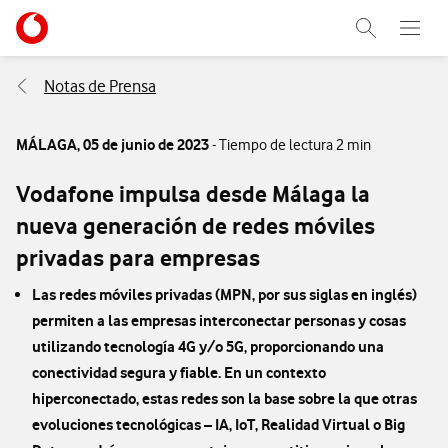
Menu nave
Ir a la pagina principal de vodafone.es
Abrir buscad
Abre e
Menu navegación Segmento
Notas de Prensa
MÁLAGA,
05 de junio de 2023
- Tiempo de lectura 2 min
Vodafone impulsa desde Málaga la
nueva generación de redes móviles
privadas para empresas
Las redes móviles privadas (MPN, por sus siglas en inglés)
permiten a las empresas interconectar personas y cosas
utilizando tecnología 4G y/o 5G, proporcionando una
conectividad segura y fiable. En un contexto
hiperconectado, estas redes son la base sobre la que otras
evoluciones tecnológicas – IA, IoT, Realidad Virtual o Big