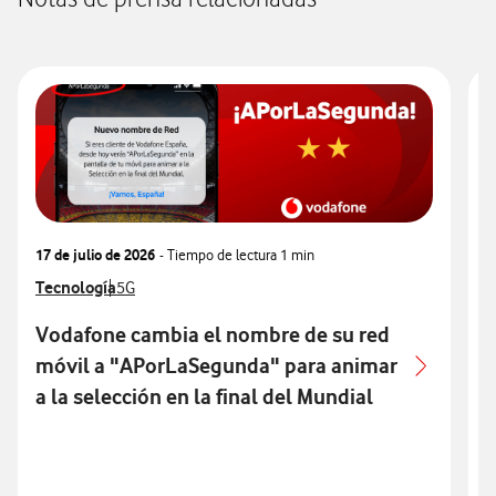
17 de julio de 2026
- Tiempo de lectura
1 min
3
Ver más notas de prensa relacionados con
Tecnología
Ver más notas de prensa relacionados con
V
T
5G
Vodafone cambia el nombre de su red
móvil a "APorLaSegunda" para animar
p
a la selección en la final del Mundial
p
S