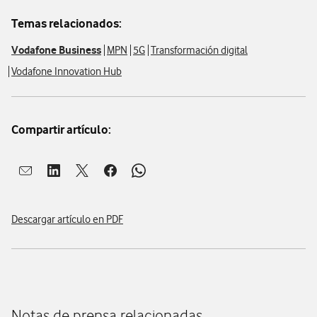
Temas relacionados:
Vodafone Business
MPN
5G
Transformación digital
Vodafone Innovation Hub
Compartir artículo:
Abrir ventana para compartir en mail
Abrir ventana para compartir en linkedin
Abrir ventana para compartir en twitter
Abrir ventana para compartir en facebook
Abrir ventana para compartir en whatsap
Descargar artículo en PDF
Notas de prensa relacionadas