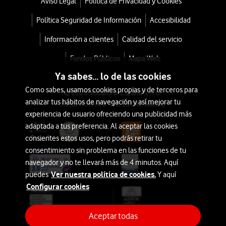
Aviso Legal
Política de Privacidad y Cookies
Política Seguridad de Información
Accesibilidad
Información a clientes
Calidad del servicio
Fondos Públicos
Mapa Web
Ya sabes... lo de las cookies
Como sabes, usamos cookies propias y de terceros para
© 2026 Vodafone España S.A.U.
analizar tus hábitos de navegación y así mejorar tu
Avda. América 115, 28042 Madrid
experiencia de usuario ofreciendo una publicidad más
adaptada a tus preferencia. Al aceptar las cookies
consientes estos usos, pero podrás retirar tu
consentimiento sin problema en las funciones de tu
navegador y no te llevará más de 4 minutos. Aquí
Ver nuestra política de cookies.
puedes
Y aquí
Configurar cookies
Aceptar todas