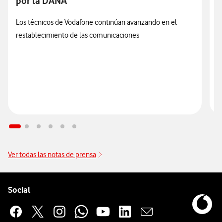
por la DANA
V
e
Los técnicos de Vodafone continúan avanzando en el
restablecimiento de las comunicaciones
Ver todas las notas de prensa
Pie de página de Vodafone
Enlaces a las redes sociales de Vodafone
Social