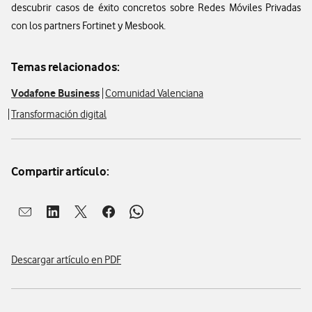
descubrir casos de éxito concretos sobre Redes Móviles Privadas
con los partners Fortinet y Mesbook.
Temas relacionados:
Vodafone Business
Comunidad Valenciana
Transformación digital
Compartir artículo:
Abrir ventana para compartir en mail
Abrir ventana para compartir en linkedin
Abrir ventana para compartir en twitter
Abrir ventana para compartir en facebook
Abrir ventana para compartir en whatsap
Descargar artículo en PDF