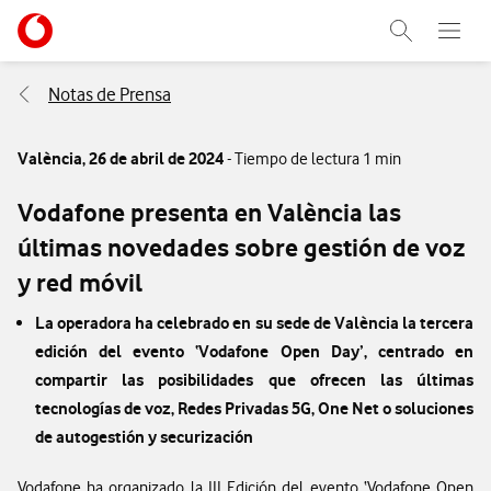
Menu nave
Ir a la pagina principal de vodafone.es
Abrir buscad
Abre e
Menu navegación Segmento
Notas de Prensa
València,
26 de abril de 2024
- Tiempo de lectura 1 min
Vodafone presenta en València las
últimas novedades sobre gestión de voz
y red móvil
La operadora ha celebrado en su sede de València la tercera
edición del evento ‘Vodafone Open Day’, centrado en
compartir las posibilidades que ofrecen las últimas
tecnologías de voz, Redes Privadas 5G, One Net o soluciones
de autogestión y securización
Vodafone ha organizado la III Edición del evento ‘Vodafone Open