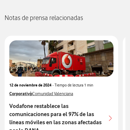
Notas de prensa relacionadas
12 de noviembre de 2024
- Tiempo de lectura
1 min
0
Ver más notas de prensa relacionados con
Corporativo
Ver más notas de prensa relacionados con
V
C
Comunidad Valenciana
Vodafone restablece las
comunicaciones para el 97% de las
l
líneas móviles en las zonas afectadas