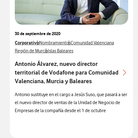
30 de septiembre de 2020
Ver más notas de prensa relacionados con
Corporativo
Ver más notas de prensa relacionados con
Ver más notas de prensa relacionad
Nombramientos
Comunidad Valenciana
Ver más notas de prensa relacionados con
Ver más notas de prensa relacionados con
Región de Murcia
Islas Baleares
Antonio Álvarez, nuevo director
territorial de Vodafone para Comunidad
Valenciana, Murcia y Baleares
Antonio sustituye en el cargo a Jesús Suso, que pasará a ser
el nuevo director de ventas de la Unidad de Negocio de
Empresas de la compañía desde el 1 de octubre