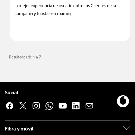
la mejor experiencia de usuario entre los Clientes de la
compañía y turistas en roaming.
Resultados de
1 a 7
Pie de página de Vodafone
Enlaces a las redes sociales de Vodafone
Social
Fibra y móvil