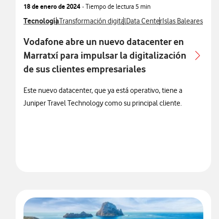
18 de enero de 2024
- Tiempo de lectura
5 min
Ver más notas de prensa relacionados con
Tecnología
Ver más notas de prensa relacionados con
Ver más notas de prensa relac
Ver más notas de p
Transformación digital
Data Center
Islas Baleares
Vodafone abre un nuevo datacenter en
Marratxí para impulsar la digitalización
de sus clientes empresariales
Este nuevo datacenter, que ya está operativo, tiene a
Juniper Travel Technology como su principal cliente.