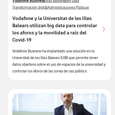
Ver más notas de prensa relacionados con
Vodafone Business
Ver más notas de prensa relacionados con
Ver más notas de prensa relac
Islas Baleares
Big Data
Ver más notas de prensa relacionados con
Ver más notas de prensa relacionados con
Transformación digital
Administraciones Públicas
Vodafone y la Universitat de les Illes
Balears utilizan big data para controlar
los aforos y la movilidad a raíz del
Covid-19
Vodafone Business ha implantado una solución en la
Universitat de les Illes Balears (UIB) que permite tener
datos objetivos sobre el uso de espacios de la universidad y
controlar los aforos de las zonas de uso público.