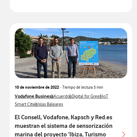
10 de noviembre de 2022
- Tiempo de lectura
3 min
Ver más notas de prensa relacionados con
Vodafone Business
Ver más notas de prensa relacionados con
Ver más notas de prensa relaciona
Ver más notas de 
Acuerdos
Digital for Green
IoT
Ver más notas de prensa relacionados con
Ver más notas de prensa relacionados con
Smart Cities
Islas Baleares
El Consell, Vodafone, Kapsch y Red.es
muestran el sistema de sensorización
marina del proyecto ‘Ibiza, Turismo