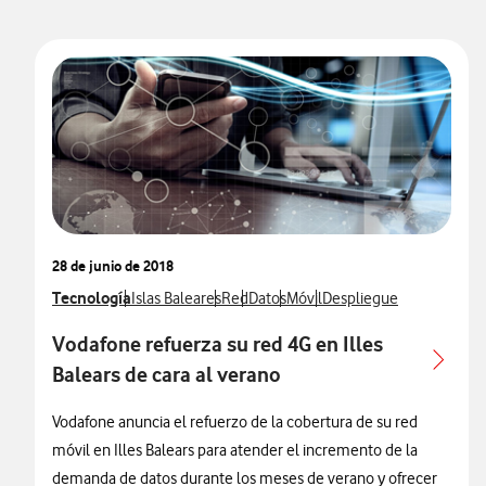
28 de junio de 2018
Ver más notas de prensa relacionados con
Tecnología
Ver más notas de prensa relacionados con
Ver más notas de prensa relacionados 
Ver más notas de prensa relacionad
Ver más notas de prensa rela
Ver más notas de prensa
Islas Baleares
Red
Datos
Móvil
Despliegue
Vodafone refuerza su red 4G en Illes
Balears de cara al verano
Vodafone anuncia el refuerzo de la cobertura de su red
móvil en Illes Balears para atender el incremento de la
demanda de datos durante los meses de verano y ofrecer