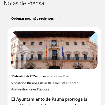
Notas de Prensa
Ordenar por: más recientes
15 de abril de 2024
- Tiempo de lectura
2 min
Ver más notas de prensa relacionados con
Vodafone Business
Ver más notas de prensa relacionados con
Ver más notas de prensa relac
Islas Baleares
Data Center
Ver más notas de prensa relacionados con
Administraciones Públicas
El Ayuntamiento de Palma prorroga la