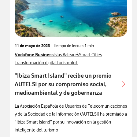
11 de mayo de 2023
- Tiempo de lectura
1 min
Ver más notas de prensa relacionados con
Vodafone Business
Ver más notas de prensa relacionados con
Ver más notas de prensa relac
Islas Baleares
Smart Cities
Ver más notas de prensa relacionados con
Ver más notas de prensa relacionados con
Ver más notas de prensa relaciona
Transformación digital
Turismo
IoT
“Ibiza Smart Island” recibe un premio
AUTELSI por su compromiso social,
medioambiental y de gobernanza
La Asociación Española de Usuarios de Telecomunicaciones
y de la Sociedad de la Información (AUTELSI) ha premiado a
“Ibiza Smart Island” por su innovación en la gestión
inteligente del turismo