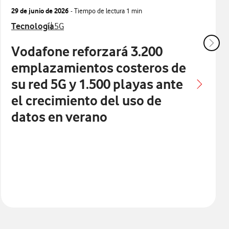
29 de junio de 2026
- Tiempo de lectura
1 min
Ver más notas de prensa relacionados con
Ver más notas de prensa relacionados con
Tecnología
5G
Vodafone reforzará 3.200
emplazamientos costeros de
su red 5G y 1.500 playas ante
el crecimiento del uso de
datos en verano