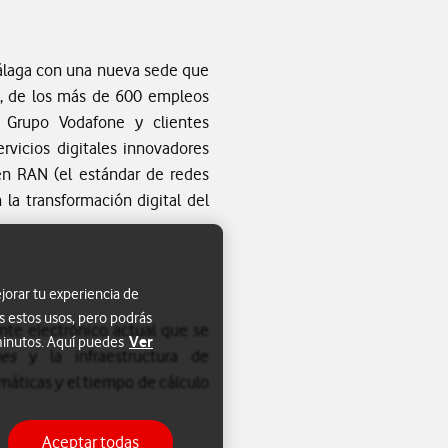
álaga con una nueva sede que
s, de los más de 600 empleos
l Grupo Vodafone y clientes
rvicios digitales innovadores
pen RAN (el estándar de redes
la transformación digital del
jorar tu experiencia de
s estos usos, pero podrás
nte electrónico actual que se
Ver
 minutos. Aquí puedes
ones
y la infraestructura de
máticas y el tiempo de cálculo
Aceptar todas