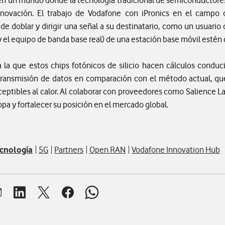
innovación. El trabajo de Vodafone con iPronics en el campo
de doblar y dirigir una señal a su destinatario, como un usuario
y el equipo de banda base real) de una estación base móvil estén 
a la que estos chips fotónicos de silicio hacen cálculos condu
transmisión de datos en comparación con el método actual, 
ceptibles al calor. Al colaborar con proveedores como Salience L
pa y fortalecer su posición en el mercado global.
cnología
5G
Partners
Open RAN
Vodafone Innovation Hub
brir ventana para compartir en mail
Abrir ventana para compartir en linkedin
Abrir ventana para compartir en twitter
Abrir ventana para compartir en facebook
Abrir ventana para compartir en whats