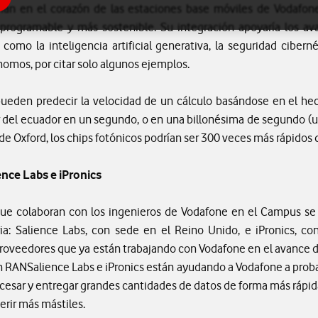
arían en el corazón de las estaciones base móviles de Vodafon
e programable y más sostenible. Su integración apoyaría los a
como la inteligencia artificial generativa, la seguridad cibern
nomos, por citar solo algunos ejemplos.
ueden predecir la velocidad de un cálculo basándose en el hec
r del ecuador en un segundo, o en una billonésima de segundo (u
de Oxford, los chips fotónicos podrían ser 300 veces más rápidos 
nce Labs e iPronics
s que colaboran con los ingenieros de Vodafone en el Campus s
tria: Salience Labs, con sede en el Reino Unido, e iPronics, co
oveedores que ya están trabajando con Vodafone en el avance de
 RANSalience Labs e iPronics están ayudando a Vodafone a probar l
ocesar y entregar grandes cantidades de datos de forma más rápid
erir más mástiles.