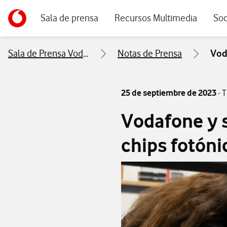
Menu navegación principal. Para dispositivos de escrito
Ir a la pagina principal de vodafone.es
Sala de prensa
Recursos Multimedia
Soc
Sala de Prensa Vodafone
Notas de Prensa
Vod
25 de septiembre de 2023
- 
Vodafone y s
chips fotónic