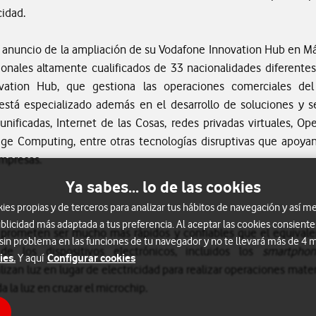
idad.
l anuncio de la ampliación de su Vodafone Innovation Hub en M
ionales altamente cualificados de 33 nacionalidades diferente
ovation Hub, que gestiona las operaciones comerciales de
está especializado además en el desarrollo de soluciones y se
ificadas, Internet de las Cosas, redes privadas virtuales, O
Edge Computing, entre otras tecnologías disruptivas que apoyan 
empresas.
Ya sabes... lo de las cookies
s propias y de terceros para analizar tus hábitos de navegación y así me
blicidad más adaptada a tus preferencia. Al aceptar las cookies consiente
io prometen ser mucho más rápidos y confiables que el equivale
 sin problema en las funciones de tu navegador y no te llevará más de 4
e los dispositivos electrónicos, incluidos los
smartph
ies.
Configurar cookies
Y aquí
lizan luz en lugar de electricidad para realizar operaciones mate
 la luz en cruzar el microchip.