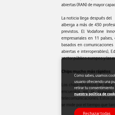
abiertas (RAN) de mayor capac
La noticia llega después de
alberga a más de 430 profes
previstos. El Vodafone Inn
empresariales en 11 países, 
basados en comunicaciones un
abiertas e interoperables), 
sector público europeo y las 
Chips mucho más rápidos
Como sabes, usamos cookie
usuario ofreciendo una pu
Los chips fotónicos de silic
retirar tu consentimiento
encuentra en la mayoría d
nuestra política de cook
telecomunicaciones. Estos uti
se mide por el tiempo que tarda
Rechazar todas