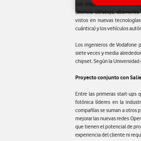
Los chips fotónicos se ubic
latencia ultrabaja, altament
vistos en nuevas tecnologías 
cuántica) y los vehículos autó
Los ingenieros de Vodafone p
siete veces y media alrededo
chipset. Según la Universidad 
Proyecto conjunto con Salie
Entre las primeras start-up
fotónica líderes en la indus
compañías se suman a otros pr
mejorar las nuevas redes Open
que tienen el potencial de pr
experiencia del cliente ni requ