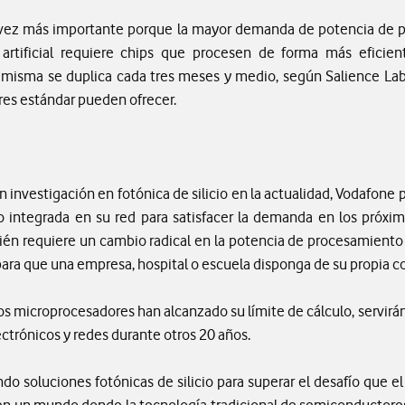
da vez más importante porque la mayor demanda de potencia de
a artificial requiere chips que procesen de forma más eficien
í misma se duplica cada tres meses y medio, según Salience Labs
es estándar pueden ofrecer.
en investigación en fotónica de silicio en la actualidad, Vodafon
 integrada en su red para satisfacer la demanda en los próxim
én requiere un cambio radical en la potencia de procesamiento e
para que una empresa, hospital o escuela disponga de su propia 
los microprocesadores han alcanzado su límite de cálculo, servi
ectrónicos y redes durante otros 20 años.
do soluciones fotónicas de silicio para superar el desafío que el
en un mundo donde la tecnología tradicional de semiconductores