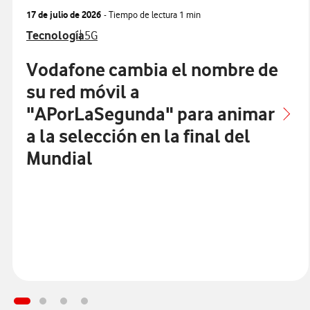
17 de julio de 2026
- Tiempo de lectura
1 min
Ver más notas de prensa relacionados con
Ver más notas de prensa relacionados con
Tecnología
5G
Vodafone cambia el nombre de
su red móvil a
"APorLaSegunda" para animar
a la selección en la final del
Mundial