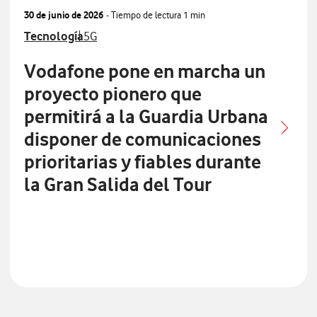
30 de junio de 2026
- Tiempo de lectura
1 min
Ver más notas de prensa relacionados con
Ver más notas de prensa relacionados con
Tecnología
5G
Vodafone pone en marcha un
proyecto pionero que
permitirá a la Guardia Urbana
disponer de comunicaciones
prioritarias y fiables durante
la Gran Salida del Tour