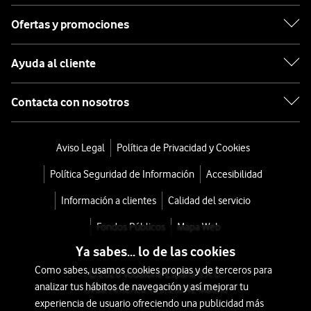
Ofertas y promociones
Ayuda al cliente
Contacta con nosotros
Aviso Legal
Política de Privacidad y Cookies
Política Seguridad de Información
Accesibilidad
Información a clientes
Calidad del servicio
Fondos Públicos
Mapa Web
Ya sabes... lo de las cookies
Como sabes, usamos cookies propias y de terceros para
© 2026 Vodafone España S.A.U.
analizar tus hábitos de navegación y así mejorar tu
Avda. América 115, 28042 Madrid
experiencia de usuario ofreciendo una publicidad más