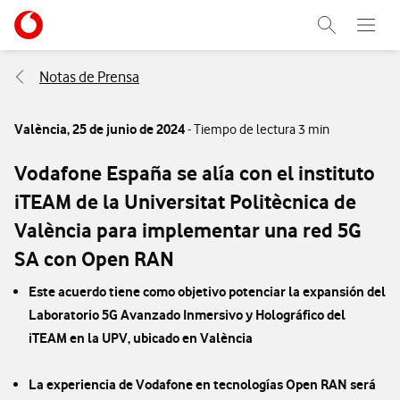
Menu nave
Ir a la pagina principal de vodafone.es
Abrir buscad
Abre e
Menu navegación Segmento
Notas de Prensa
València,
25 de junio de 2024
- Tiempo de lectura 3 min
Vodafone España se alía con el instituto
iTEAM de la Universitat Politècnica de
València para implementar una red 5G
SA con Open RAN
Este acuerdo tiene como objetivo potenciar la expansión del
Laboratorio 5G Avanzado Inmersivo y Holográfico del
iTEAM en la UPV, ubicado en València
La experiencia de Vodafone en tecnologías Open RAN será