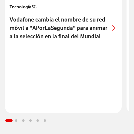
Ver más notas de prensa relacionados con
Tecnología
Ver más notas de prensa relacionados con
V
T
5G
Vodafone cambia el nombre de su red
móvil a "APorLaSegunda" para animar
p
a la selección en la final del Mundial
p
S