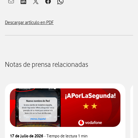
Abrir ventana para compartir en mail
Abrir ventana para compartir en linkedin
Abrir ventana para compartir en twitter
Abrir ventana para compartir en facebook
Abrir ventana para compartir en whatsap
Descargar artículo en PDF
Notas de prensa relacionadas
17 de julio de 2026
- Tiempo de lectura
1 min
3