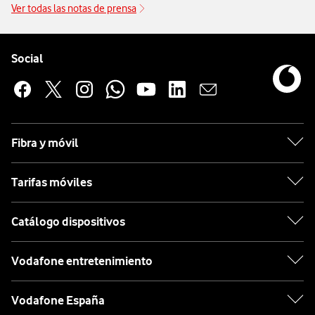
Ver todas las notas de prensa
Pie de página de Vodafone
Enlaces a las redes sociales de Vodafone
Social
Fibra y móvil
Tarifas móviles
Catálogo dispositivos
Vodafone entretenimiento
Vodafone España