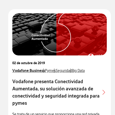
02 de octubre de 2019
Ver más notas de prensa relacionados con
Vodafone Business
Ver más notas de prensa relacionados con
Ver más notas de prensa relacionado
Ver más notas de prensa re
Pymes
Seguridad
Big Data
Vodafone presenta Conectividad
Aumentada, su solución avanzada de
conectividad y seguridad integrada para
pymes
Se trata de un servicio que proporciona una red privada