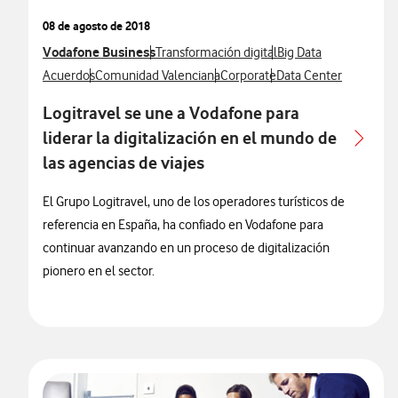
08 de agosto de 2018
Ver más notas de prensa relacionados con
Vodafone Business
Ver más notas de prensa relacionados con
Ver más notas de pren
Transformación digital
Big Data
Ver más notas de prensa relacionados con
Ver más notas de prensa relacionados con
Ver más notas de prensa relacio
Ver más notas de pren
Acuerdos
Comunidad Valenciana
Corporate
Data Center
Logitravel se une a Vodafone para
liderar la digitalización en el mundo de
las agencias de viajes
El Grupo Logitravel, uno de los operadores turísticos de
referencia en España, ha confiado en Vodafone para
continuar avanzando en un proceso de digitalización
pionero en el sector.