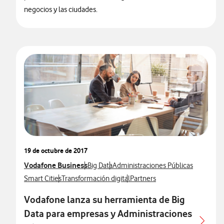
negocios y las ciudades.
19 de octubre de 2017
Ver más notas de prensa relacionados con
Vodafone Business
Ver más notas de prensa relacionados con
Ver más notas de prensa relacionad
Big Data
Administraciones Públicas
Ver más notas de prensa relacionados con
Ver más notas de prensa relacionados con
Ver más notas de prensa relac
Smart Cities
Transformación digital
Partners
Vodafone lanza su herramienta de Big
Data para empresas y Administraciones