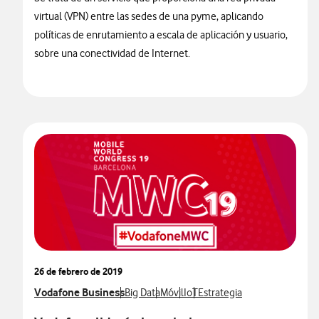
virtual (VPN) entre las sedes de una pyme, aplicando
políticas de enrutamiento a escala de aplicación y usuario,
sobre una conectividad de Internet.
26 de febrero de 2019
Ver más notas de prensa relacionados con
Vodafone Business
Ver más notas de prensa relacionados con
Ver más notas de prensa relacionad
Ver más notas de prensa relac
Ver más notas de prensa re
Big Data
Móvil
IoT
Estrategia