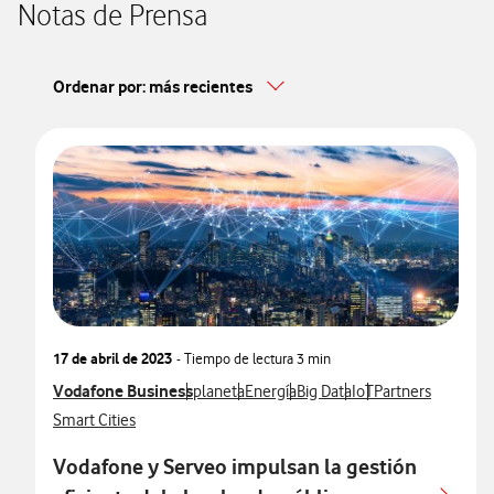
Notas de Prensa
Ordenar por: más recientes
17 de abril de 2023
- Tiempo de lectura
3 min
Ver más notas de prensa relacionados con
Vodafone Business
Ver más notas de prensa relacionados con
Ver más notas de prensa relacionado
Ver más notas de prensa rel
Ver más notas de pre
Ver más notas de 
planeta
Energía
Big Data
IoT
Partners
Ver más notas de prensa relacionados con
Smart Cities
Vodafone y Serveo impulsan la gestión