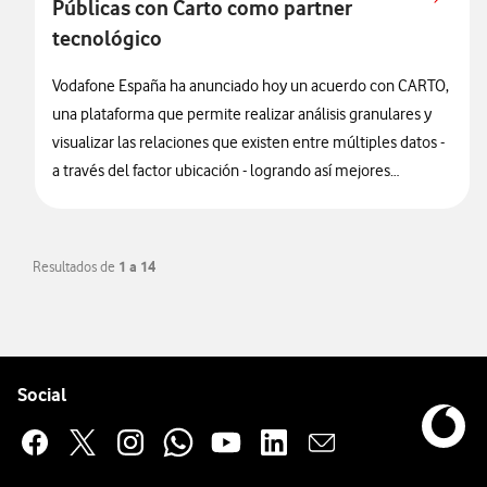
Públicas con Carto como partner
tecnológico
Vodafone España ha anunciado hoy un acuerdo con CARTO,
una plataforma que permite realizar análisis granulares y
visualizar las relaciones que existen entre múltiples datos -
a través del factor ubicación - logrando así mejores
resultados de negocio.
Resultados de
1 a 14
Pie de página de Vodafone
Enlaces a las redes sociales de Vodafone
Social