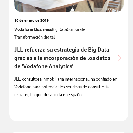
16 de enero de 2019
Ver más notas de prensa relacionados con
Vodafone Business
Ver más notas de prensa relacionados con
Ver más notas de prensa relacionad
Big Data
Corporate
Ver más notas de prensa relacionados con
Transformación digital
JLL refuerza su estrategia de Big Data
gracias a la incorporación de los datos
de 'Vodafone Analytics'
JLL, consultora inmobiliaria internacional, ha confiado en
Vodafone para potenciar los servicios de consultoría
estratégica que desarrolla en España.