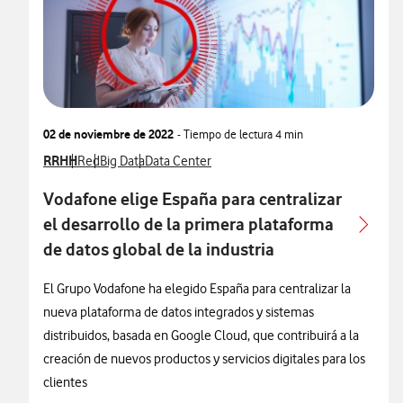
02 de noviembre de 2022
- Tiempo de lectura
4 min
Ver más notas de prensa relacionados con
RRHH
Ver más notas de prensa relacionados con
Ver más notas de prensa relacionados con
Ver más notas de prensa relacionados con
Red
Big Data
Data Center
Vodafone elige España para centralizar
el desarrollo de la primera plataforma
de datos global de la industria
El Grupo Vodafone ha elegido España para centralizar la
nueva plataforma de datos integrados y sistemas
distribuidos, basada en Google Cloud, que contribuirá a la
creación de nuevos productos y servicios digitales para los
clientes