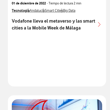
01 de diciembre de 2022
- Tiempo de lectura
2 min
Ver más notas de prensa relacionados con
Tecnología
Ver más notas de prensa relacionados con
Ver más notas de prensa relacionados con
Ver más notas de prensa relac
Andalucía
Smart Cities
Big Data
Vodafone lleva el metaverso y las smart
cities a la Mobile Week de Málaga