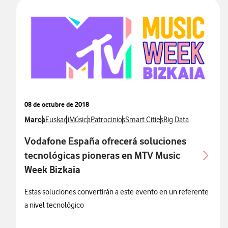
08 de octubre de 2018
Ver más notas de prensa relacionados con
Marca
Ver más notas de prensa relacionados con
Ver más notas de prensa relacionados con
Ver más notas de prensa relacionados con
Ver más notas de prensa relacio
Ver más notas de pr
Euskadi
Música
Patrocinios
Smart Cities
Big Data
Vodafone España ofrecerá soluciones
tecnológicas pioneras en MTV Music
Week Bizkaia
Estas soluciones convertirán a este evento en un referente
a nivel tecnológico