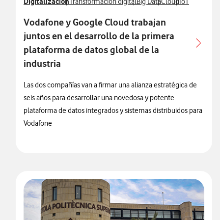
Ver más notas de prensa relacionados con
Digitalización
Ver más notas de prensa relacionados con
Ver más notas de prensa re
Ver más notas de p
Ver más notas
Transformación digital
Big Data
Cloud
IoT
Vodafone y Google Cloud trabajan
juntos en el desarrollo de la primera
plataforma de datos global de la
industria
Las dos compañías van a firmar una alianza estratégica de
seis años para desarrollar una novedosa y potente
plataforma de datos integrados y sistemas distribuidos para
Vodafone