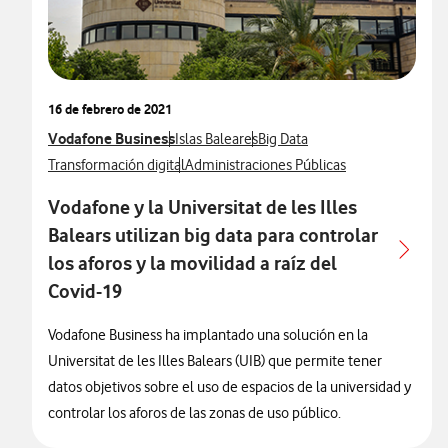
16 de febrero de 2021
Ver más notas de prensa relacionados con
Vodafone Business
Ver más notas de prensa relacionados con
Ver más notas de prensa relac
Islas Baleares
Big Data
Ver más notas de prensa relacionados con
Ver más notas de prensa relacionados con
Transformación digital
Administraciones Públicas
Vodafone y la Universitat de les Illes
Balears utilizan big data para controlar
los aforos y la movilidad a raíz del
Covid-19
Vodafone Business ha implantado una solución en la
Universitat de les Illes Balears (UIB) que permite tener
datos objetivos sobre el uso de espacios de la universidad y
controlar los aforos de las zonas de uso público.