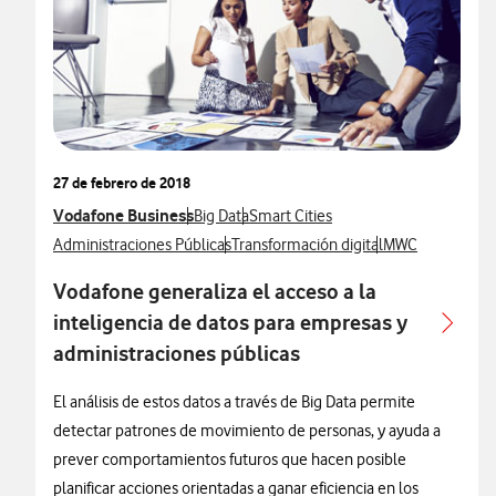
27 de febrero de 2018
Ver más notas de prensa relacionados con
Vodafone Business
Ver más notas de prensa relacionados con
Ver más notas de prensa relacionad
Big Data
Smart Cities
Ver más notas de prensa relacionados con
Ver más notas de prensa relacionados 
Ver más notas d
Administraciones Públicas
Transformación digital
MWC
Vodafone generaliza el acceso a la
inteligencia de datos para empresas y
administraciones públicas
El análisis de estos datos a través de Big Data permite
detectar patrones de movimiento de personas, y ayuda a
prever comportamientos futuros que hacen posible
planificar acciones orientadas a ganar eficiencia en los