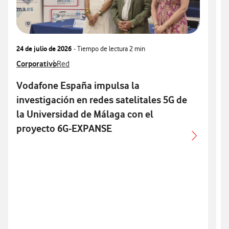
24 de julio de 2026
- Tiempo de lectura
2 min
0
Ver más notas de prensa relacionados con
Corporativo
Ver más notas de prensa relacionados con
V
T
Red
Vodafone España impulsa la
investigación en redes satelitales 5G de
la Universidad de Málaga con el
l
proyecto 6G-EXPANSE