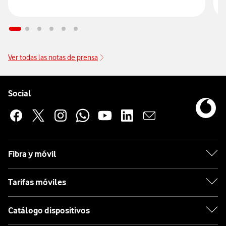
Ver todas las notas de prensa
Pie de página de Vodafone
Enlaces a las redes sociales de Vodafone
Social
Fibra y móvil
Tarifas móviles
Catálogo dispositivos