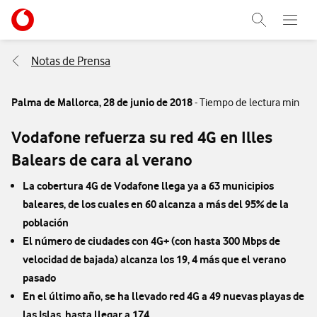
Menu nave
Ir a la pagina principal de vodafone.es
Abrir buscad
Abre e
Menu navegación Segmento
Notas de Prensa
Palma de Mallorca,
28 de junio de 2018
- Tiempo de lectura min
Vodafone refuerza su red 4G en Illes
Balears de cara al verano
La cobertura 4G de Vodafone llega ya a 63 municipios
baleares, de los cuales en 60 alcanza a más del 95% de la
población
El número de ciudades con 4G+ (con hasta 300 Mbps de
velocidad de bajada) alcanza los 19, 4 más que el verano
pasado
En el último año, se ha llevado red 4G a 49 nuevas playas de
las Islas, hasta llegar a 174