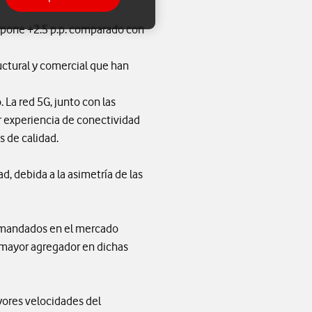
upone +2.5 p.p. comparado con
ructural y comercial que han
La red 5G, junto con las
or experiencia de conectividad
s de calidad.
ad, debida a la asimetría de las
emandados en el mercado
l mayor agregador en dichas
yores velocidades del