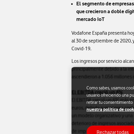
El segmento de empresas 
que crecieron a doble díg
mercado IoT
Vodafone España presenta hoy l
al 30 de septiembre de 2020, 
Covid-19.
Los ingresos por servicio alca
principalmente debido a la int
ascendieron a 1.056 millones 
Como sabes, usamos cookie
El EBITDA creció un 6%
usuario ofreciendo una pu
El EBITDA creció un 6% más en
retirar tu consentimiento
euros, debido a: menores coste
nuestra política de cook
un modelo organizativo y una c
deterioro de ingresos asociado
de impagados.
Rechazar todas