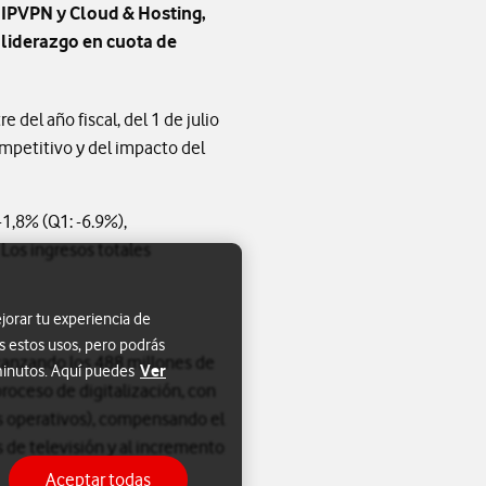
 IPVPN y Cloud & Hosting,
 liderazgo en cuota de
del año fiscal, del 1 de julio
mpetitivo y del impacto del
-1,8% (Q1: -6.9%),
 Los ingresos totales
jorar tu experiencia de
s estos usos, pero podrás
lcanzando los 488 millones de
Ver
 minutos. Aquí puedes
proceso de digitalización, con
os operativos), compensando el
s de televisión y al incremento
Aceptar todas