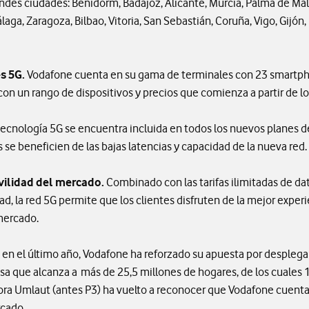
ndes ciudades: Benidorm, Badajoz, Alicante, Murcia, Palma de Mallo
álaga, Zaragoza, Bilbao, Vitoria, San Sebastián, Coruña, Vigo, Gijó
s 5G.
Vodafone cuenta en su gama de terminales con 23 smartphon
con un rango de dispositivos y precios que comienza a partir de l
tecnología 5G se encuentra incluida en todos los nuevos planes d
 se beneficien de las bajas latencias y capacidad de la nueva red.
vilidad del mercado.
Combinado con las tarifas ilimitadas de dat
dad, la red 5G permite que los clientes disfruten de la mejor expe
 mercado.
n el último año, Vodafone ha reforzado su apuesta por desplegar
nsa que alcanza a más de 25,5 millones de hogares, de los cuales
tora Umlaut (antes P3) ha vuelto a reconocer que Vodafone cuenta
rcado.