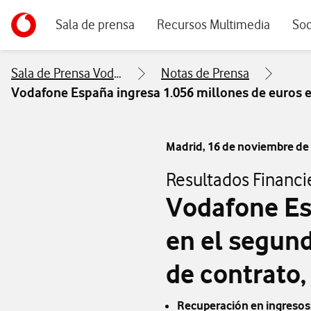
Menu navegación principal. Para dispositivos de escrito
Ir a la pagina principal de vodafone.es
Sala de prensa
Recursos Multimedia
Soc
Sala de Prensa Vodafone
Notas de Prensa
Vodafone España ingresa 1.056 millones de euros en 
Madrid,
16 de noviembre de
Resultados Financie
Vodafone Es
en el segund
de contrato, 
Recuperación en ingresos: