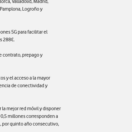
rca, Valladolid, Madrid,
n, Pamplona, Logroño y
es 5G para facilitar el
os 288€.
e contrato, prepago y
os y el acceso a la mayor
riencia de conectividad y
 la mejor red móvil y disponer
 10,5 millones corresponden a
, por quinto año consecutivo,