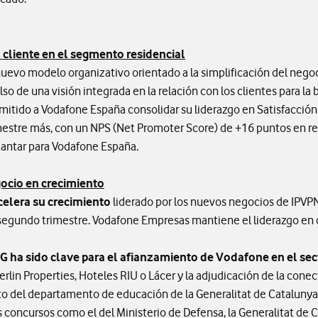
 cliente en el segmento residencial
 nuevo modelo organizativo orientado a la simplificación del negoci
pulso de una visión integrada en la relación con los clientes para 
rmitido a Vodafone España consolidar su liderazgo en Satisfacción 
mestre más, con un NPS (Net Promoter Score) de +16 puntos en re
Kantar para Vodafone España.
ocio en crecimiento
elera su crecimiento
liderado por los nuevos negocios de IPVP
l segundo trimestre. Vodafone Empresas mantiene el liderazgo en
 5G ha sido clave para el afianzamiento de Vodafone en el s
rlin Properties, Hoteles RIU o Lácer y la adjudicación de la conect
to del departamento de educación de la Generalitat de Catalunya.
concursos como el del Ministerio de Defensa, la Generalitat de Ca