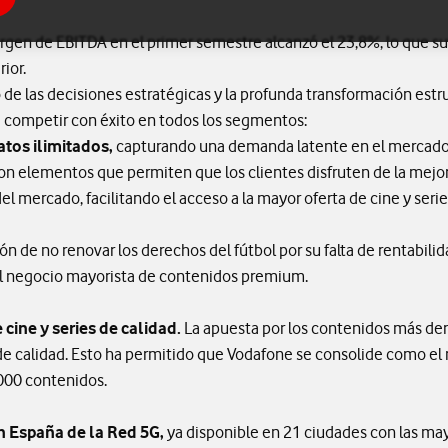
rgen de EBITDA en el primer semestre alcanzó el 23,8%, lo que s
ior.
to de las decisiones estratégicas y la profunda transformación est
 competir con éxito en todos los segmentos:
atos ilimitados,
capturando una demanda latente en el mercado. 
, son elementos que permiten que los clientes disfruten de la mej
l mercado, facilitando el acceso a la mayor oferta de cine y serie
ón de no renovar los derechos del fútbol por su falta de rentabilid
el negocio mayorista de contenidos premium.
cine y series de calidad.
La apuesta por los contenidos más d
es de calidad. Esto ha permitido que Vodafone se consolide como e
000 contenidos.
n España de la Red 5G,
ya disponible en 21 ciudades con las ma