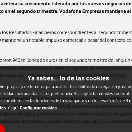
acelera su crecimiento liderado por los nuevos negocios de
ito en el segundo trimestre. Vodafone Empresas mantiene el
os Resultados Financieros correspondientes al segundo trimestre 
y mantiene un notable impulso comercial a pesar del contexto co
nzaron 960 millones de euros en el segundo trimestre del año, un 
ensidad competitiva y a la caída en ingresos de roaming/turistas.
de euros, un -2,1% respecto al mismo período del año anterior.
Ya sabes... lo de las cookies
s propias y de terceros para analizar tus hábitos de navegación y así me
blicidad más adaptada a tus preferencia. Al aceptar las cookies consiente
 el primer semestre que en el mismo periodo del año anterior, a
 sin problema en las funciones de tu navegador y no te llevará más de 4
s de contenidos (salida del futbol), así como a los avances en el 
ies.
Configurar cookies
Y aquí
ultura más ágil; y a eficiencias en los costes (reducción de gast
 a la caída del turismo, a costes directos más altos por contenido