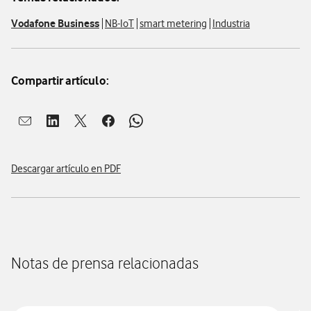
Vodafone Business
NB-IoT
smart metering
Industria
Compartir artículo:
Abrir ventana para compartir en mail
Abrir ventana para compartir en linkedin
Abrir ventana para compartir en twitter
Abrir ventana para compartir en facebook
Abrir ventana para compartir en whatsap
Descargar artículo en PDF
Notas de prensa relacionadas