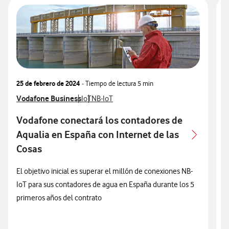
25 de febrero de 2024
- Tiempo de lectura
5 min
0
Ver más notas de prensa relacionados con
Vodafone Business
Ver más notas de prensa relacionados con
Ver más notas de prensa relacionados con
V
V
IoT
NB-IoT
V
T
Vodafone conectará los contadores de
Aqualia en España con Internet de las
u
Cosas
El objetivo inicial es superar el millón de conexiones NB-
IoT para sus contadores de agua en España durante los 5
L
primeros años del contrato
d
i
Z