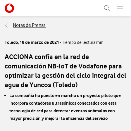
Menu nave
Ir a la pagina principal de vodafone.es
Abrir buscad
Abre e
Menu navegación Segmento
Notas de Prensa
Toledo,
18 de marzo de 2021
- Tiempo de lectura min
ACCIONA confía en la red de
comunicación NB-IoT de Vodafone para
optimizar la gestión del ciclo integral del
agua de Yuncos (Toledo)
La compañía ha puesto en marcha un proyecto piloto que
incorpora contadores ultrasónicos conectados con esta
tecnología de red para detectar eventos anómalos con
mayor precisión y mejorar la eficiencia del servicio