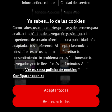
Información a clientes
Calidad del servicio
Fondos Públicos
Mapa Web
Ya sabes... lo de las cookies
Como sabes, usamos cookies propias y de terceros para
© 2026 Vodafone España S.A.U.
analizar tus hábitos de navegación y así mejorar tu
Avda. América 115, 28042 Madrid
experiencia de usuario ofreciendo una publicidad más
adaptada a tus preferencia. Al aceptar las cookies
consientes estos usos, pero podrás retirar tu
consentimiento sin problema en las funciones de tu
navegador y no te llevará más de 4 minutos. Aquí
Ver nuestra política de cookies.
puedes
Y aquí
Configurar cookies
Aceptar todas
Rechazar todas