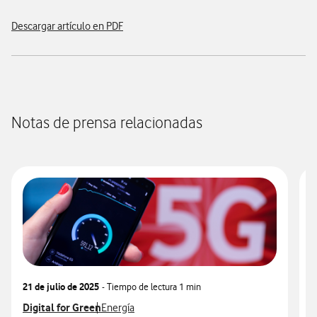
Descargar artículo en PDF
Notas de prensa relacionadas
21 de julio de 2025
- Tiempo de lectura
1 min
2
Ver más notas de prensa relacionados con
Digital for Green
Ver más notas de prensa relacionados con
V
D
Energía