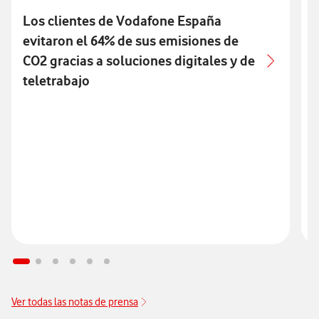
Los clientes de Vodafone España
evitaron el 64% de sus emisiones de
e
CO2 gracias a soluciones digitales y de
1
teletrabajo
R
d
Ver todas las notas de prensa