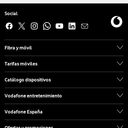
Pie de página de Vodafone
Enlaces a las redes sociales de Vodafone
Social
Fibra y móvil
Tarifas móviles
Catálogo dispositivos
Vodafone entretenimiento
Vodafone España
Ofertas y promociones