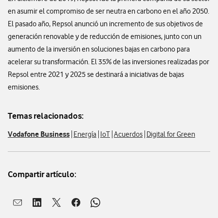
en asumir el compromiso de ser neutra en carbono en el año 2050.
El pasado año, Repsol anunció un incremento de sus objetivos de
generación renovable y de reducción de emisiones, junto con un
aumento de la inversión en soluciones bajas en carbono para
acelerar su transformación. El 35% de las inversiones realizadas por
Repsol entre 2021 y 2025 se destinará a iniciativas de bajas
emisiones.
Temas relacionados:
Vodafone Business
Energía
IoT
Acuerdos
Digital for Green
Compartir artículo:
Abrir ventana para compartir en mail
Abrir ventana para compartir en linkedin
Abrir ventana para compartir en twitter
Abrir ventana para compartir en facebook
Abrir ventana para compartir en whatsap