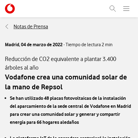
Menu nave
Ir a la pagina principal de vodafone.es
Abrir buscad
Abre e
Menu navegación Segmento
Notas de Prensa
Madrid,
04 de marzo de 2022
- Tiempo de lectura 2 min
Reducción de CO2 equivalente a plantar 3.400
árboles al año
Vodafone crea una comunidad solar de
la mano de Repsol
Se han utilizado 48 placas fotovoltaicas de la instalación
del aparcamiento de la sede central de Vodafone en Madrid
para crear una comunidad solar y generar y compartir
energía para 66 hogares aledaños