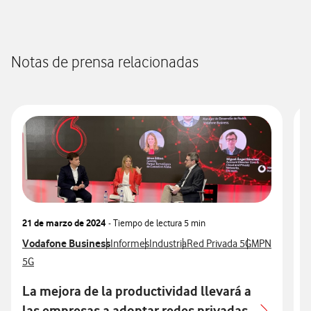
Notas de prensa relacionadas
21 de marzo de 2024
- Tiempo de lectura
5 min
1
Ver más notas de prensa relacionados con
Vodafone Business
Ver más notas de prensa relacionados con
Ver más notas de prensa relacionados
Ver más notas de prensa rel
Ver más notas
V
V
Informes
Industria
Red Privada 5G
MPN
Ver más notas de prensa relacionados con
V
5G
T
La mejora de la productividad llevará a
L
las empresas a adoptar redes privadas
o