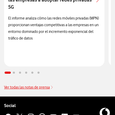
5G
El informe analiza cómo las redes móviles privadas (MPN)
E
proporcionan ventajas competitivas a las empresas en un
e
entorno dominado por el incremento exponencial del
q
tráfico de datos
S
i
Ver todas las notas de prensa
Pie de página de Vodafone
Enlaces a las redes sociales de Vodafone
Social