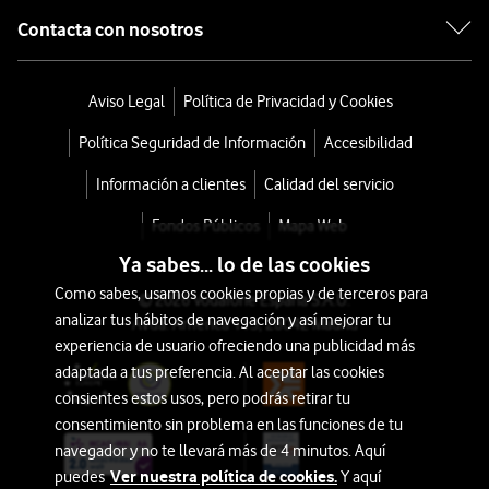
Contacta con nosotros
Aviso Legal
Política de Privacidad y Cookies
Política Seguridad de Información
Accesibilidad
Información a clientes
Calidad del servicio
Fondos Públicos
Mapa Web
Ya sabes... lo de las cookies
Como sabes, usamos cookies propias y de terceros para
© 2026 Vodafone España S.A.U.
analizar tus hábitos de navegación y así mejorar tu
Avda. América 115, 28042 Madrid
experiencia de usuario ofreciendo una publicidad más
adaptada a tus preferencia. Al aceptar las cookies
consientes estos usos, pero podrás retirar tu
consentimiento sin problema en las funciones de tu
navegador y no te llevará más de 4 minutos. Aquí
Ver nuestra política de cookies.
puedes
Y aquí