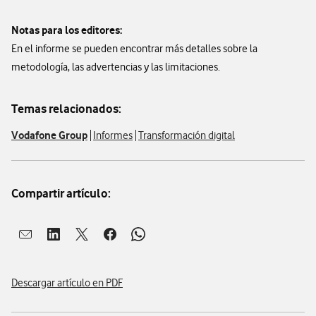
Notas para los editores:
En el informe se pueden encontrar más detalles sobre la
metodología, las advertencias y las limitaciones.
Temas relacionados:
Vodafone Group
Informes
Transformación digital
Compartir artículo:
Abrir ventana para compartir en mail
Abrir ventana para compartir en linkedin
Abrir ventana para compartir en twitter
Abrir ventana para compartir en facebook
Abrir ventana para compartir en whatsap
Descargar artículo en PDF