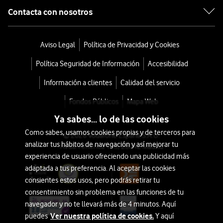
Contacta con nosotros
Aviso Legal
Política de Privacidad y Cookies
Política Seguridad de Información
Accesibilidad
Información a clientes
Calidad del servicio
Fondos Públicos
Mapa Web
Ya sabes... lo de las cookies
Como sabes, usamos cookies propias y de terceros para
© 2026 Vodafone España S.A.U.
analizar tus hábitos de navegación y así mejorar tu
Avda. América 115, 28042 Madrid
experiencia de usuario ofreciendo una publicidad más
adaptada a tus preferencia. Al aceptar las cookies
consientes estos usos, pero podrás retirar tu
consentimiento sin problema en las funciones de tu
navegador y no te llevará más de 4 minutos. Aquí
Ver nuestra política de cookies.
puedes
Y aquí