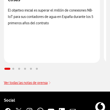
El objetivo inicial es superar el millón de conexiones NB-
IoT para sus contadores de agua en España durante los 5
L
primeros años del contrato
e
V
Ver todas las notas de prensa
Pie de página de Vodafone
Enlaces a las redes sociales de Vodafone
Social