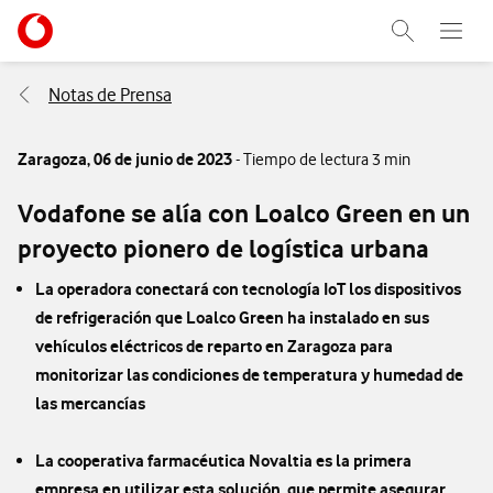
Menu nave
Ir a la pagina principal de vodafone.es
Abrir buscad
Abre e
Menu navegación Segmento
Notas de Prensa
Zaragoza,
06 de junio de 2023
- Tiempo de lectura 3 min
Vodafone se alía con Loalco Green en un
proyecto pionero de logística urbana
La operadora conectará con tecnología IoT los dispositivos
de refrigeración que Loalco Green ha instalado en sus
vehículos eléctricos de reparto en Zaragoza para
monitorizar las condiciones de temperatura y humedad de
las mercancías
La cooperativa farmacéutica Novaltia es la primera
empresa en utilizar esta solución, que permite asegurar