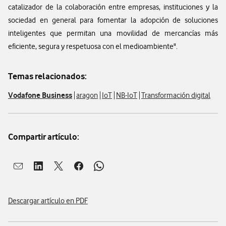
catalizador de la colaboración entre empresas, instituciones y la
sociedad en general para fomentar la adopción de soluciones
inteligentes que permitan una movilidad de mercancías más
eficiente, segura y respetuosa con el medioambiente".
Temas relacionados:
Vodafone Business
aragon
IoT
NB-IoT
Transformación digital
Compartir artículo:
Abrir ventana para compartir en mail
Abrir ventana para compartir en linkedin
Abrir ventana para compartir en twitter
Abrir ventana para compartir en facebook
Abrir ventana para compartir en whatsap
Descargar artículo en PDF