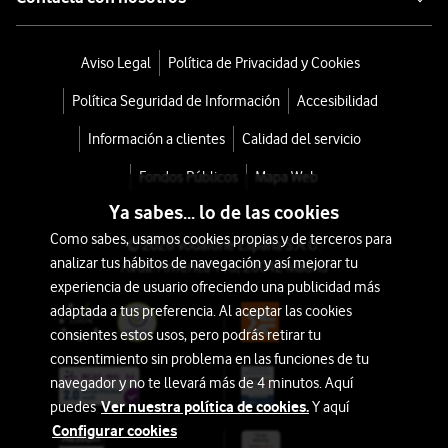
Aviso Legal
Política de Privacidad y Cookies
Política Seguridad de Información
Accesibilidad
Información a clientes
Calidad del servicio
Fondos Públicos
Mapa Web
Ya sabes... lo de las cookies
Como sabes, usamos cookies propias y de terceros para
© 2026 Vodafone España S.A.U.
analizar tus hábitos de navegación y así mejorar tu
Avda. América 115, 28042 Madrid
experiencia de usuario ofreciendo una publicidad más
adaptada a tus preferencia. Al aceptar las cookies
consientes estos usos, pero podrás retirar tu
consentimiento sin problema en las funciones de tu
navegador y no te llevará más de 4 minutos. Aquí
Ver nuestra política de cookies.
puedes
Y aquí
Configurar cookies