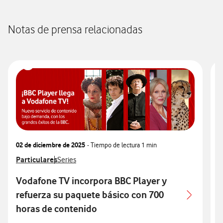
Notas de prensa relacionadas
02 de diciembre de 2025
- Tiempo de lectura
1 min
2
Ver más notas de prensa relacionados con
Particulares
Ver más notas de prensa relacionados con
V
P
Series
Vodafone TV incorpora BBC Player y
refuerza su paquete básico con 700
horas de contenido