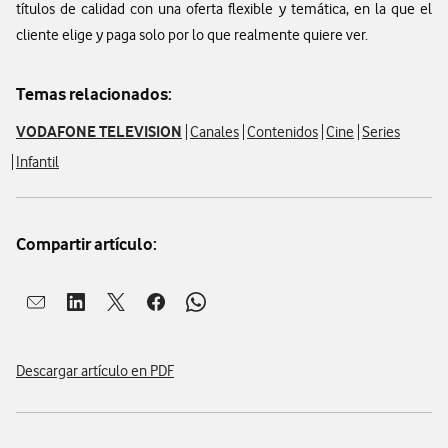
títulos de calidad con una oferta flexible y temática, en la que el
cliente elige y paga solo por lo que realmente quiere ver.
Temas relacionados:
VODAFONE TELEVISION
Canales
Contenidos
Cine
Series
Infantil
Compartir artículo:
Abrir ventana para compartir en mail
Abrir ventana para compartir en linkedin
Abrir ventana para compartir en twitter
Abrir ventana para compartir en facebook
Abrir ventana para compartir en whatsap
Descargar artículo en PDF