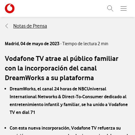
Menu nave
Ir a la pagina principal de vodafone.es
Abrir buscad
Abre e
Menu navegación Segmento
Notas de Prensa
Madrid,
04 de mayo de 2023
- Tiempo de lectura 2 min
Vodafone TV atrae al público familiar
con la incorporación del canal
DreamWorks a su plataforma
DreamWorks, el canal 24 horas de NBCUniversal
International Networks & Direct-To-Consumer dedicado al
entretenimiento infantil y familiar, se ha unido a Vodafone
TV en dial 71
Con esta nueva incorporación, Vodafone TV refuerza su