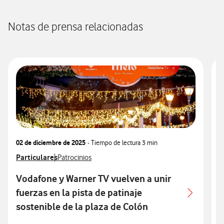
Notas de prensa relacionadas
02 de diciembre de 2025
- Tiempo de lectura
3 min
2
Ver más notas de prensa relacionados con
Particulares
Ver más notas de prensa relacionados con
V
V
Patrocinios
V
C
Vodafone y Warner TV vuelven a unir
fuerzas en la pista de patinaje
o
sostenible de la plaza de Colón