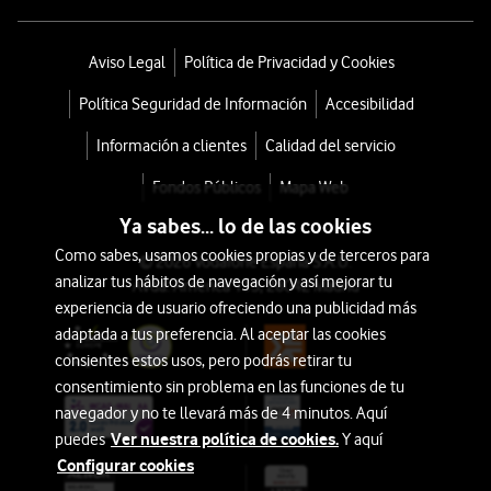
Aviso Legal
Política de Privacidad y Cookies
Política Seguridad de Información
Accesibilidad
Información a clientes
Calidad del servicio
Fondos Públicos
Mapa Web
Ya sabes... lo de las cookies
Como sabes, usamos cookies propias y de terceros para
© 2026 Vodafone España S.A.U.
analizar tus hábitos de navegación y así mejorar tu
Avda. América 115, 28042 Madrid
experiencia de usuario ofreciendo una publicidad más
adaptada a tus preferencia. Al aceptar las cookies
consientes estos usos, pero podrás retirar tu
consentimiento sin problema en las funciones de tu
navegador y no te llevará más de 4 minutos. Aquí
Ver nuestra política de cookies.
puedes
Y aquí
Configurar cookies