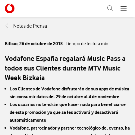
Menu nave
Ir a la pagina principal de vodafone.es
Abrir buscad
Abre e
Menu navegación Segmento
Notas de Prensa
Bilbao,
26 de octubre de 2018
- Tiempo de lectura min
Vodafone España regalará Music Pass a
todos sus Clientes durante MTV Music
Week Bizkaia
Los Clientes de Vodafone disfrutarán de sus apps de música
sin consumir datos del 29 de octubre al 4 de noviembre
Los usuarios no tendrán que hacer nada para beneficiarse
de esta promoción ya que se les activará y desactivará
automáticamente
Vodafone, patrocinador y partner tecnológico del evento, ha