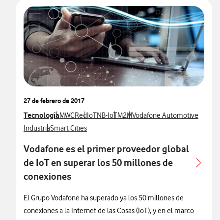
27 de febrero de 2017
Ver más notas de prensa relacionados con
Tecnología
Ver más notas de prensa relacionados con
Ver más notas de prensa relacionados con
Ver más notas de prensa relacionados con
Ver más notas de prensa relacionados co
Ver más notas de prensa relacion
Ver más notas de prensa rel
MWC
Red
IoT
NB-IoT
M2M
Vodafone Automotive
Ver más notas de prensa relacionados con
Ver más notas de prensa relacionados con
Industria
Smart Cities
Vodafone es el primer proveedor global
de IoT en superar los 50 millones de
conexiones
El Grupo Vodafone ha superado ya los 50 millones de
conexiones a la Internet de las Cosas (IoT), y en el marco