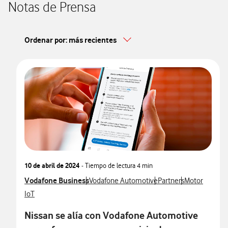
Notas de Prensa
Ordenar por: más recientes
10 de abril de 2024
- Tiempo de lectura
4 min
Ver más notas de prensa relacionados con
Vodafone Business
Ver más notas de prensa relacionados con
Ver más notas de pren
Ver más notas
Vodafone Automotive
Partners
Motor
Ver más notas de prensa relacionados con
IoT
Nissan se alía con Vodafone Automotive