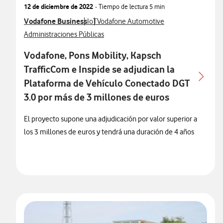
12 de diciembre de 2022
- Tiempo de lectura
5 min
Ver más notas de prensa relacionados con
Vodafone Business
Ver más notas de prensa relacionados con
Ver más notas de prensa relacionados co
IoT
Vodafone Automotive
Ver más notas de prensa relacionados con
Administraciones Públicas
Vodafone, Pons Mobility, Kapsch
TrafficCom e Inspide se adjudican la
Plataforma de Vehículo Conectado DGT
3.0 por más de 3 millones de euros
El proyecto supone una adjudicación por valor superior a
los 3 millones de euros y tendrá una duración de 4 años