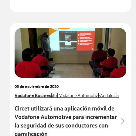
05 de noviembre de 2020
Ver más notas de prensa relacionados con
Vodafone Business
Ver más notas de prensa relacionados con
Ver más notas de prensa relacionados co
Ver más notas de p
IoT
Vodafone Automotive
Andalucía
Circet utilizará una aplicación móvil de
Vodafone Automotive para incrementar
la seguridad de sus conductores con
gamificación