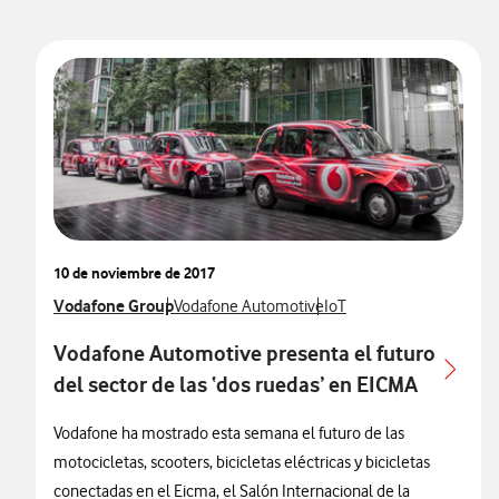
10 de noviembre de 2017
Ver más notas de prensa relacionados con
Vodafone Group
Ver más notas de prensa relacionados con
Ver más notas de prensa 
Vodafone Automotive
IoT
Vodafone Automotive presenta el futuro
del sector de las ‘dos ruedas’ en EICMA
Vodafone ha mostrado esta semana el futuro de las
motocicletas, scooters, bicicletas eléctricas y bicicletas
conectadas en el Eicma, el Salón Internacional de la