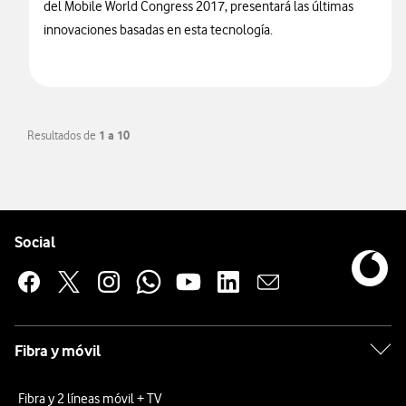
del Mobile World Congress 2017, presentará las últimas
innovaciones basadas en esta tecnología.
Resultados de
1 a 10
Pie de página de Vodafone
Enlaces a las redes sociales de Vodafone
Social
Fibra y móvil
Fibra y 2 líneas móvil + TV