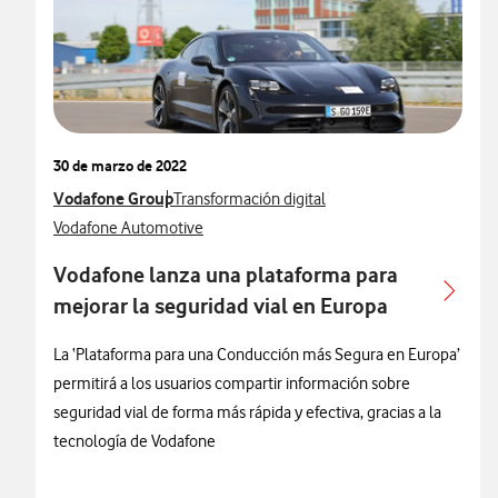
30 de marzo de 2022
Ver más notas de prensa relacionados con
Vodafone Group
Ver más notas de prensa relacionados con
Transformación digital
Ver más notas de prensa relacionados con
Vodafone Automotive
Vodafone lanza una plataforma para
mejorar la seguridad vial en Europa
La ‘Plataforma para una Conducción más Segura en Europa’
permitirá a los usuarios compartir información sobre
seguridad vial de forma más rápida y efectiva, gracias a la
tecnología de Vodafone