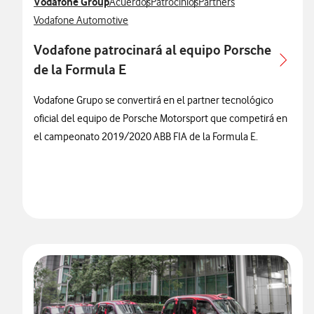
Ver más notas de prensa relacionados con
Vodafone Group
Ver más notas de prensa relacionados con
Ver más notas de prensa relacionados
Ver más notas de prensa r
Acuerdos
Patrocinios
Partners
Ver más notas de prensa relacionados con
Vodafone Automotive
Vodafone patrocinará al equipo Porsche
de la Formula E
Vodafone Grupo se convertirá en el partner tecnológico
oficial del equipo de Porsche Motorsport que competirá en
el campeonato 2019/2020 ABB FIA de la Formula E.