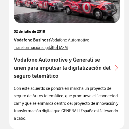
02 de julio de 2018
Ver más notas de prensa relacionados con
Vodafone Business
Ver más notas de prensa relacionados con
Vodafone Automotive
Ver más notas de prensa relacionados con
Ver más notas de prensa relacionados con
Ver más notas de prensa relacionados 
Transformación digital
IoT
M2M
Vodafone Automotive y Generali se
unen para impulsar la digitalización del
seguro telemático
Con este acuerdo se pondrá en marcha un proyecto de
seguro de Autos telemático, que promueve el “connected
car” y que se enmarca dentro del proyecto de innovación y
transformación digital que GENERALI España está llevando
a cabo.