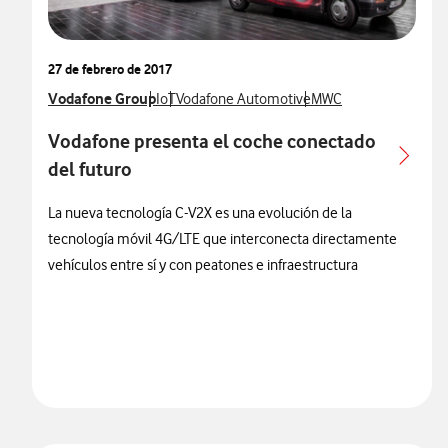
27 de febrero de 2017
Ver más notas de prensa relacionados con
Vodafone Group
Ver más notas de prensa relacionados con
Ver más notas de prensa relacionados con
Ver más notas de pren
IoT
Vodafone Automotive
MWC
Vodafone presenta el coche conectado
del futuro
La nueva tecnología C-V2X es una evolución de la
tecnología móvil 4G/LTE que interconecta directamente
vehículos entre sí y con peatones e infraestructura