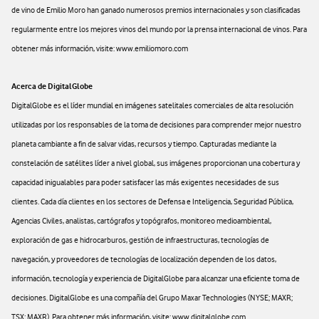
de vino de Emilio Moro han ganado numerosos premios internacionales y son clasificadas
regularmente entre los mejores vinos del mundo por la prensa internacional de vinos. Para
obtener más información, visite: www.emiliomoro.com
Acerca de DigitalGlobe
DigitalGlobe es el líder mundial en imágenes satelitales comerciales de alta resolución
utilizadas por los responsables de la toma de decisiones para comprender mejor nuestro
planeta cambiante a fin de salvar vidas, recursos y tiempo. Capturadas mediante la
constelación de satélites líder a nivel global, sus imágenes proporcionan una cobertura y
capacidad inigualables para poder satisfacer las más exigentes necesidades de sus
clientes. Cada día clientes en los sectores de Defensa e Inteligencia, Seguridad Pública,
Agencias Civiles, analistas, cartógrafos y topógrafos, monitoreo medioambiental,
exploración de gas e hidrocarburos, gestión de infraestructuras, tecnologías de
navegación, y proveedores de tecnologías de localización dependen de los datos,
información, tecnología y experiencia de DigitalGlobe para alcanzar una eficiente toma de
decisiones. DigitalGlobe es una compañía del Grupo Maxar Technologies (NYSE; MAXR;
TSX; MAXR). Para obtener más información, visite: www.digitalglobe.com