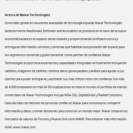
Acerca de Maxar Technologies
Como líder global en soluciones avanzadas de tecnología espacial, Maxar Technologies
(anteriormente MacDonald, Dettwiler and Associates) se posiciona en el nexo de la nueva
economía basada en el espacio, desarrollando y proporcionando la infraestructura y
entrega de información, servicios y sistemas que habilitan la explotación del espacio para
los segmentos comercial y gubernamental. Como partner de confianza, Maxar
Technologies proporciona experiencia y capacidades integradas verticalmente incluyendo
satélites, imágenes de satélite, robótica, datos geoespaciales y análisis para ayudar a sus
clientes para poder anticiparse y acometer sus más críticos retos con confianza. Con más
de 6.500 empleados en más de 30 localizaciones en todo el mundo, el portfolio de marcas
comerciales de Maxar Technologies incluye MDA, SSL, DigitalGlobe y Radiant Solutions.
Cada día miles de millones de personas confían en Maxar para comunicarse, compartir
información y datos, y tomar decisiones para construir un mundo mejor. Maxar cotiza en los
mercados de valores de Toronto y Nueva York como MAXR. Para obtener más información,
visite: www.maxar.com