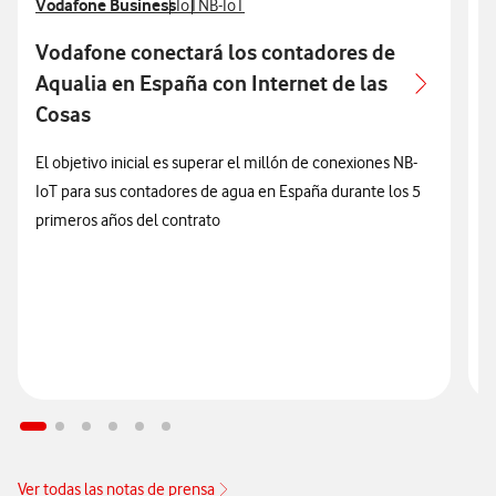
Ver más notas de prensa relacionados con
Vodafone Business
Ver más notas de prensa relacionados con
Ver más notas de prensa relacionados con
V
V
IoT
NB-IoT
V
T
Vodafone conectará los contadores de
Aqualia en España con Internet de las
u
Cosas
El objetivo inicial es superar el millón de conexiones NB-
IoT para sus contadores de agua en España durante los 5
L
primeros años del contrato
d
i
Z
t
Ver todas las notas de prensa