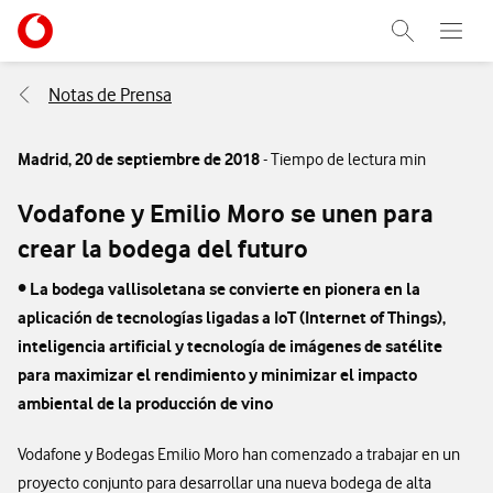
Menu nave
Ir a la pagina principal de vodafone.es
Abrir buscad
Abre e
Menu navegación Segmento
Notas de Prensa
Madrid,
20 de septiembre de 2018
- Tiempo de lectura min
Vodafone y Emilio Moro se unen para
crear la bodega del futuro
• La bodega vallisoletana se convierte en pionera en la
aplicación de tecnologías ligadas a IoT (Internet of Things),
inteligencia artificial y tecnología de imágenes de satélite
para maximizar el rendimiento y minimizar el impacto
ambiental de la producción de vino
Vodafone y Bodegas Emilio Moro han comenzado a trabajar en un
proyecto conjunto para desarrollar una nueva bodega de alta