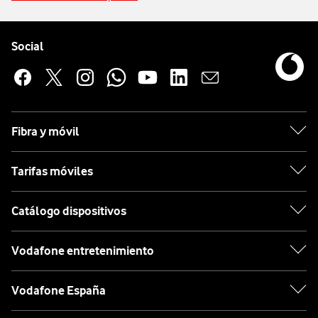
Pie de página de Vodafone
Enlaces a las redes sociales de Vodafone
Social
Fibra y móvil
Tarifas móviles
Catálogo dispositivos
Vodafone entretenimiento
Vodafone España