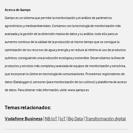
Acerca de Qampo
Qampo es un sistema que permite la monitorización y el análisis de parámetros
agronómicos y medioambientales. Contamos con la tecnología de monitorización más
avanzada y la gestión de la obtención masiva de datos y su análisis, todo ello para un
aumento continuo de la calidad de la producción al mismo tiempo que se consigue la
optimización de los recursos de agua y energía y se reduce al mínimo el uso de productos
químicos, consiguiendo una producción ecológica y sostenible. Desarrollamos la línea de
productos y servicios más completa y avanzada de equipos de monitorización y sensórica,
que incorporan lo último en tecnología de comunicaciones. Proveemos registradores de
datos (Dataloggers), sensores (para monitorización de los cultivos) y plataforma de acceso
de datos. Para obtener más información, visite: www.qampo.es
Temas relacionados:
Vodafone Business
NB-IoT
IoT
Big Data
Transformación digital