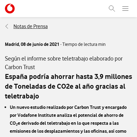
Menu nave
Ir a la pagina principal de vodafone.es
Abrir buscad
Abre e
Menu navegación Segmento
Notas de Prensa
Madrid,
08 de junio de 2021
- Tiempo de lectura min
Según el informe sobre teletrabajo elaborado por
Carbon Trust
España podría ahorrar hasta 3,9 millones
de Toneladas de CO2e al año gracias al
teletrabajo
Un nuevo estudio realizado por Carbon Trust y encargado
por Vodafone Institute analiza el potencial de ahorro de
CO
e derivado del teletrabajo en lo que respecta a las
2
emisiones de los desplazamientos y las oficinas, así como