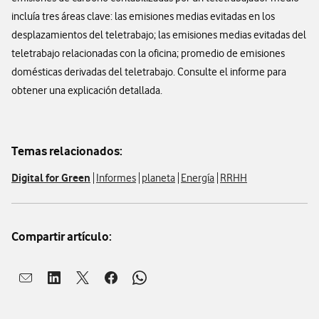
incluía tres áreas clave: las emisiones medias evitadas en los
desplazamientos del teletrabajo; las emisiones medias evitadas del
teletrabajo relacionadas con la oficina; promedio de emisiones
domésticas derivadas del teletrabajo. Consulte el informe para
obtener una explicación detallada.
Temas relacionados:
Digital for Green
Informes
planeta
Energía
RRHH
Compartir artículo:
Abrir ventana para compartir en mail
Abrir ventana para compartir en linkedin
Abrir ventana para compartir en twitter
Abrir ventana para compartir en facebook
Abrir ventana para compartir en whatsap