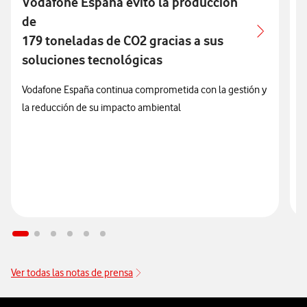
Vodafone España evitó la producción
de
m
179 toneladas de CO2 gracias a sus
V
soluciones tecnológicas
t
l
Vodafone España continua comprometida con la gestión y
s
la reducción de su impacto ambiental
p
Ver todas las notas de prensa
Pie de página de Vodafone