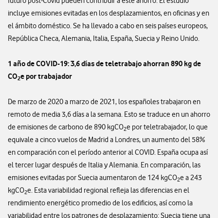
futuro post-Covid pueden contribuir a este ahorro. El estudio
incluye emisiones evitadas en los desplazamientos, en oficinas y en
el ámbito doméstico. Se ha llevado a cabo en seis países europeos,
República Checa, Alemania, Italia, España, Suecia y Reino Unido.
1 año de COVID-19: 3,6 días de teletrabajo ahorran 890 kg de
CO
e por trabajador
2
De marzo de 2020 a marzo de 2021, los españoles trabajaron en
remoto de media 3,6 días a la semana. Esto se traduce en un ahorro
de emisiones de carbono de 890 kgCO
e por teletrabajador, lo que
2
equivale a cinco vuelos de Madrid a Londres, un aumento del 58%
en comparación con el período anterior al COVID. España ocupa así
el tercer lugar después de Italia y Alemania. En comparación, las
emisiones evitadas por Suecia aumentaron de 124 kgCO
e a 243
2
kgCO
e. Esta variabilidad regional refleja las diferencias en el
2
rendimiento energético promedio de los edificios, así como la
variabilidad entre los patrones de desplazamiento: Suecia tiene una