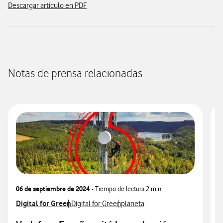
Descargar artículo en PDF
Notas de prensa relacionadas
06 de septiembre de 2024
- Tiempo de lectura
2 min
0
Ver más notas de prensa relacionados con
Digital for Green
Ver más notas de prensa relacionados con
Ver más notas de prensa relacio
V
D
Digital for Green
planeta