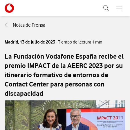
Menu nave
Ir a la pagina principal de vodafone.es
Abrir buscad
Abre e
Menu navegación Segmento
Notas de Prensa
Madrid,
13 de julio de 2023
- Tiempo de lectura 1 min
La Fundación Vodafone España recibe el
premio IMPACT de la AEERC 2023 por su
itinerario formativo de entornos de
Contact Center para personas con
discapacidad