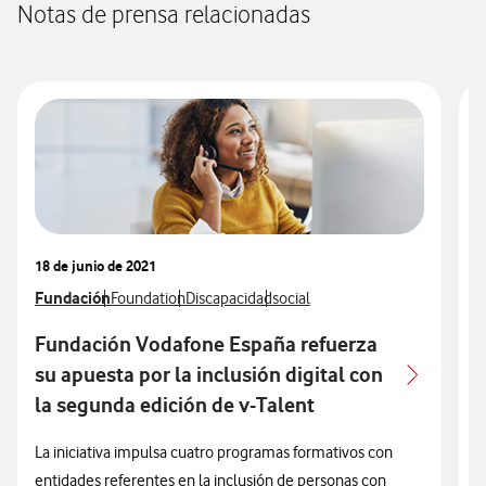
Notas de prensa relacionadas
18 de junio de 2021
0
Ver más notas de prensa relacionados con
Fundación
Ver más notas de prensa relacionados con
Ver más notas de prensa relacionados con
Ver más notas de prensa relaci
V
F
Foundation
Discapacidad
social
Fundación Vodafone España refuerza
su apuesta por la inclusión digital con
la segunda edición de v-Talent
l
La iniciativa impulsa cuatro programas formativos con
entidades referentes en la inclusión de personas con