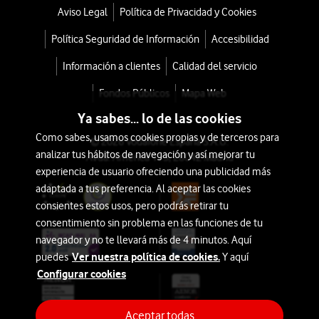
Aviso Legal
Política de Privacidad y Cookies
Política Seguridad de Información
Accesibilidad
Información a clientes
Calidad del servicio
Fondos Públicos
Mapa Web
Ya sabes... lo de las cookies
Como sabes, usamos cookies propias y de terceros para
© 2026 Vodafone España S.A.U.
analizar tus hábitos de navegación y así mejorar tu
Avda. América 115, 28042 Madrid
experiencia de usuario ofreciendo una publicidad más
adaptada a tus preferencia. Al aceptar las cookies
consientes estos usos, pero podrás retirar tu
consentimiento sin problema en las funciones de tu
navegador y no te llevará más de 4 minutos. Aquí
Ver nuestra política de cookies.
puedes
Y aquí
Configurar cookies
Aceptar todas