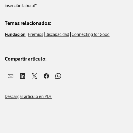
inserción laboral”.
Temas relacionados:
Fundación
Premios
Discapacidad
Connecting for Good
Compartir artículo:
Abrir ventana para compartir en mail
Abrir ventana para compartir en linkedin
Abrir ventana para compartir en twitter
Abrir ventana para compartir en facebook
Abrir ventana para compartir en whatsap
Descargar artículo en PDF