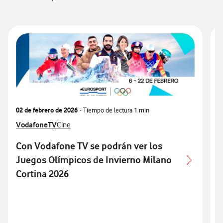
02 de febrero de 2026
- Tiempo de lectura
1 min
1
Ver más notas de prensa relacionados con
VodafoneTV
Ver más notas de prensa relacionados con
V
V
Cine
Con Vodafone TV se podrán ver los
Juegos Olímpicos de Invierno Milano
Cortina 2026
f