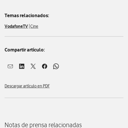
Temas relacionados:
VodafoneTV
Cine
Compartir artículo:
Abrir ventana para compartir en mail
Abrir ventana para compartir en linkedin
Abrir ventana para compartir en twitter
Abrir ventana para compartir en facebook
Abrir ventana para compartir en whatsap
Descargar artículo en PDF
Notas de prensa relacionadas