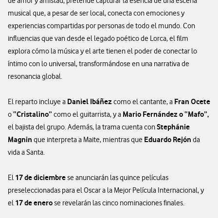
de amor y amistad, pretende capturar la esencia de una escena
musical que, a pesar de ser local, conecta con emociones y
experiencias compartidas por personas de todo el mundo. Con
influencias que van desde el legado poético de Lorca, el film
explora cómo la música y el arte tienen el poder de conectar lo
íntimo con lo universal, transformándose en una narrativa de
resonancia global.
Daniel Ibáñez
Fran Ocete
El reparto incluye a
como el cantante, a
“Cristalino”
Mario Fernández o “Mafo”,
o
como el guitarrista, y a
Stephánie
el bajista del grupo. Además, la trama cuenta con
Magnin
Eduardo Rejón
que interpreta a Maite, mientras que
da
vida a Santa.
17 de diciembre
El
se anunciarán las quince películas
preseleccionadas para el Oscar a la Mejor Película Internacional, y
17 de enero
el
se revelarán las cinco nominaciones finales.