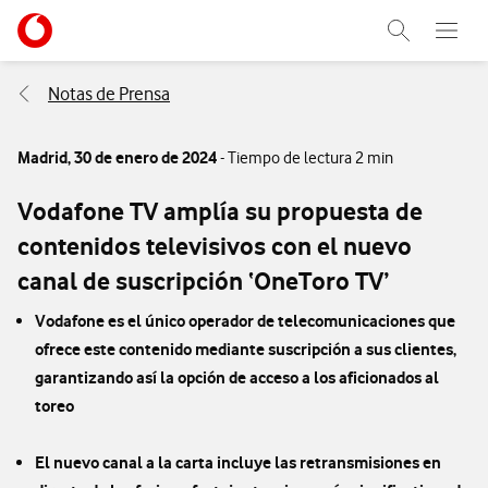
Menu nave
Ir a la pagina principal de vodafone.es
Abrir buscad
Abre e
Menu navegación Segmento
Notas de Prensa
Madrid,
30 de enero de 2024
- Tiempo de lectura 2 min
Vodafone TV amplía su propuesta de
contenidos televisivos con el nuevo
canal de suscripción ‘OneToro TV’
Vodafone es el único operador de telecomunicaciones que
ofrece este contenido mediante suscripción a sus clientes,
garantizando así la opción de acceso a los aficionados al
toreo
El nuevo canal a la carta incluye las retransmisiones en