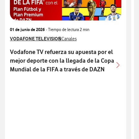
01 de junio de 2026
- Tiempo de lectura
2 min
2
Ver más notas de prensa relacionados con
VODAFONE TELEVISION
Ver más notas de prensa relacionados c
V
Canales
Vodafone TV refuerza su apuesta por el
mejor deporte con la llegada de la Copa
Mundial de la FIFA a través de DAZN