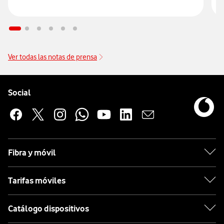
Ver todas las notas de prensa
Pie de página de Vodafone
Enlaces a las redes sociales de Vodafone
Social
Fibra y móvil
Tarifas móviles
Catálogo dispositivos