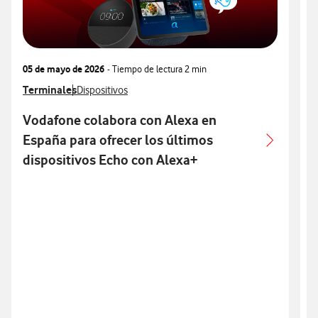
05 de mayo de 2026
- Tiempo de lectura
2 min
2
Ver más notas de prensa relacionados con
Terminales
Ver más notas de prensa relacionados con
V
T
Dispositivos
Vodafone colabora con Alexa en
España para ofrecer los últimos
dispositivos Echo con Alexa+