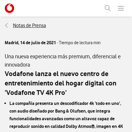
Menu nave
Ir a la pagina principal de vodafone.es
Abrir buscad
Abre e
Menu navegación Segmento
Notas de Prensa
Madrid,
14 de julio de 2021
- Tiempo de lectura min
Una nueva experiencia más premium, diferencial e
innovadora
Vodafone lanza el nuevo centro de
entretenimiento del hogar digital con
‘Vodafone TV 4K Pro’
La compañía presenta un descodificador 4k ‘todo en uno’,
con audio diseñado por Bang & Olufsen, que integra
funcionalidades avanzadas como un altavoz capaz de
reproducir sonido en calidad Dolby Atmos®, imagen en 4K