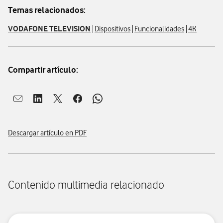
Temas relacionados:
VODAFONE TELEVISION
Dispositivos
Funcionalidades
4K
Compartir artículo:
Abrir ventana para compartir en mail
Abrir ventana para compartir en linkedin
Abrir ventana para compartir en twitter
Abrir ventana para compartir en facebook
Abrir ventana para compartir en whatsap
Descargar artículo en PDF
Contenido multimedia relacionado