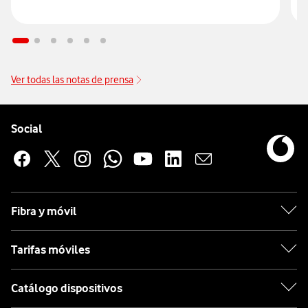
Ver todas las notas de prensa
Pie de página de Vodafone
Enlaces a las redes sociales de Vodafone
Social
Fibra y móvil
Tarifas móviles
Catálogo dispositivos