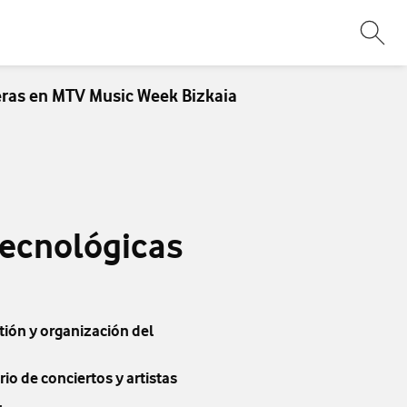
Abri
eras en MTV Music Week Bizkaia
tecnológicas
tión y organización del
o de conciertos y artistas
.