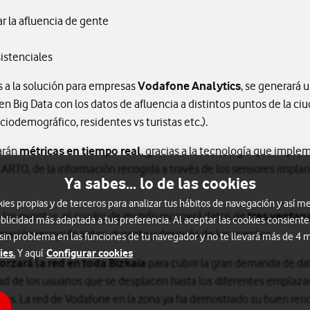
r la afluencia de gente
istenciales
s a la solución para empresas
Vodafone Analytics
, se generará
 Big Data con los datos de afluencia a distintos puntos de la ciud
ociodemográfico, residentes vs turistas etc.).
arán
métricas en tiempo real
, gracias a la tecnología que impl
ARTO, de la información recogida a través de los sensores implan
Ya sabes... lo de las cookies
s propias y de terceros para analizar tus hábitos de navegación y así me
s los eventos, el cuadro de mando recogerá datos de
tres ventan
blicidad más adaptada a tus preferencia. Al aceptar las cookies consiente
rmación recogida antes, durante y después de los eventos.
 sin problema en las funciones de tu navegador y no te llevará más de 4
ies.
Configurar cookies
Y aquí
forzará la red en toda Bizkaia
para cubrir la gran demanda de da
dad de los usuarios que se desplacen hasta los diferentes emplaz
dades. La red de Vodafone en la zona ya ha demostrado su buen re