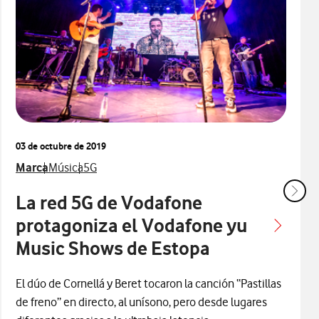
03 de octubre de 2019
dos con
Ver más notas de prensa relacionados con
Ver más notas de prensa relacionados con
Ver más notas de prensa relacionados con
Marca
Música
5G
La red 5G de Vodafone
protagoniza el Vodafone yu
Music Shows de Estopa
El dúo de Cornellá y Beret tocaron la canción “Pastillas
de freno” en directo, al unísono, pero desde lugares