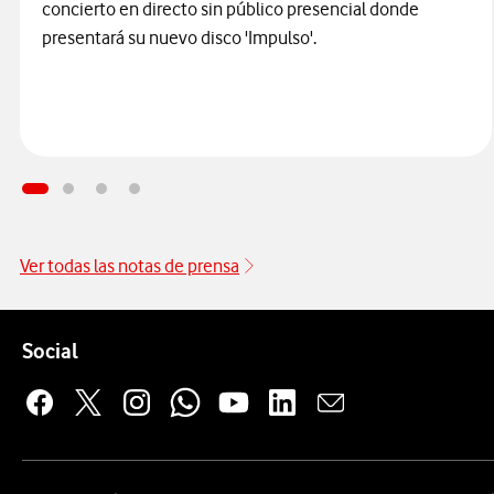
concierto en directo sin público presencial donde
presentará su nuevo disco 'Impulso'.
Ver todas las notas de prensa
Pie de página de Vodafone
Enlaces a las redes sociales de Vodafone
Social