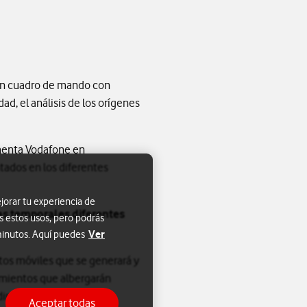
 un cuadro de mando con
ad, el análisis de los orígenes
ementa Vodafone en
tados en los diferentes
jorar tu experiencia de
as temporales diferentes
s estos usos, pero podrás
Ver
 minutos. Aquí puedes
tos móviles que se generará y
amientos que albergarán
ndimiento en eventos y
Aceptar todas