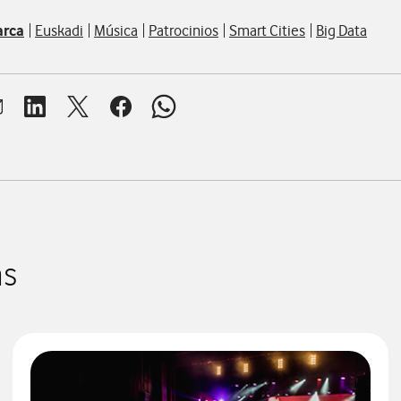
rca
Euskadi
Música
Patrocinios
Smart Cities
Big Data
brir ventana para compartir en mail
Abrir ventana para compartir en linkedin
Abrir ventana para compartir en twitter
Abrir ventana para compartir en facebook
Abrir ventana para compartir en whats
as