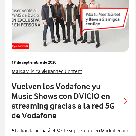
18 de septiembre de 2020
Ver más notas de prensa relacionados con
Ver más notas de prensa relacionados con
Ver más notas de prensa relacionados con
Ver más notas de prensa relacionados con
Marca
Música
5G
Branded Content
Vuelven los Vodafone yu
Music Shows con DVICIO en
streaming gracias a la red 5G
de Vodafone
• La banda actuará el 30 de septiembre en Madrid en un