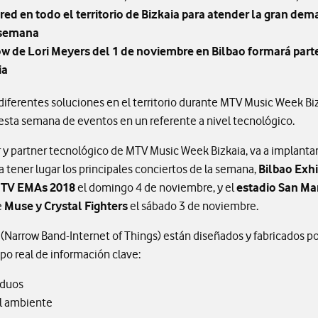
red en todo el territorio de Bizkaia para atender la gran de
 semana
w de Lori Meyers del 1 de noviembre en Bilbao formará part
ia
iferentes soluciones en el territorio durante MTV Music Week Bizk
esta semana de eventos en un referente a nivel tecnológico.
 y partner tecnológico de MTV Music Week Bizkaia, va a implantar
 tener lugar los principales conciertos de la semana,
Bilbao Exhi
TV EMAs 2018
el domingo 4 de noviembre, y el
estadio San M
e
Muse y Crystal Fighters
el sábado 3 de noviembre.
 (Narrow Band-Internet of Things) están diseñados y fabricados p
o real de información clave:
iduos
l ambiente