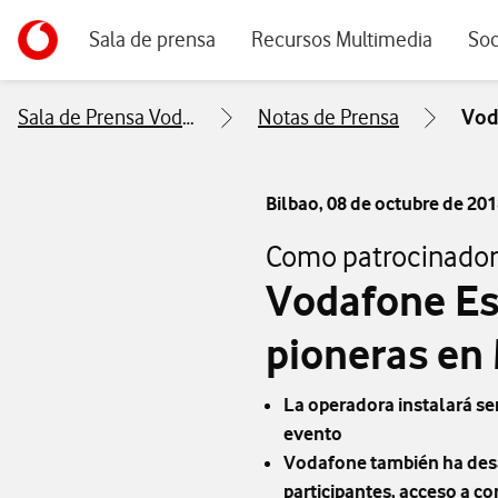
Menu navegación principal. Para dispositivos de escrito
Ir a la pagina principal de vodafone.es
Sala de prensa
Recursos Multimedia
Soc
Sala de Prensa Vodafone
Notas de Prensa
Vod
Bilbao,
08 de octubre de 20
Como patrocinador 
Vodafone Es
pioneras en
La operadora instalará se
evento
Vodafone también ha desar
participantes, acceso a co