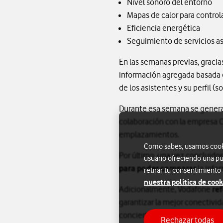
Nivel sonoro del entorno
Mapas de calor para controla
Eficiencia energética
Seguimiento de servicios as
En las semanas previas, gracia
información agregada basada en
de los asistentes y su perfil (s
Durante esa semana se gener
colaboración con la empresa C
emplazamientos.
Como sabes, usamos cookie
Por último, una vez concluido
usuario ofreciendo una pu
para poder comparar
la info
retirar tu consentimiento
nuestra política de cook
Adicionalmente, Vodafone
re
garantizar la mejor conectivi
conciertos y distintas activi
Rechazar todas