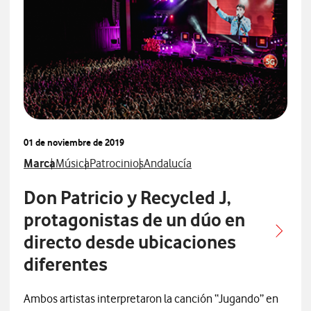
01 de noviembre de 2019
Ver más notas de prensa relacionados con
Ver más notas de prensa relacionados con
Ver más notas de prensa relacionados con
Ver más notas de prensa relaciona
Marca
Música
Patrocinios
Andalucía
Don Patricio y Recycled J,
protagonistas de un dúo en
directo desde ubicaciones
diferentes
Ambos artistas interpretaron la canción “Jugando” en