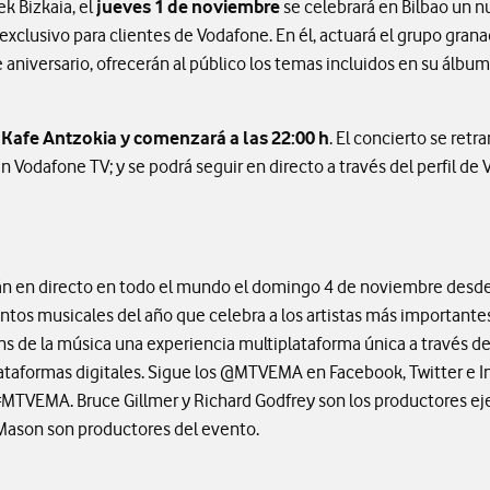
 Bizkaia, el
jueves 1 de noviembre
se celebrará en Bilbao un 
y exclusivo para clientes de Vodafone. En él, actuará el grupo gran
 aniversario, ofrecerán al público los temas incluidos en su álbum 
l
Kafe Antzokia y comenzará a las 22:00 h
. El concierto se ret
odafone TV; y se podrá seguir en directo a través del perfil de 
n en directo en todo el mundo el domingo 4 de noviembre desde 
ntos musicales del año que celebra a los artistas más importante
s de la música una experiencia multiplataforma única a través de
ataformas digitales. Sigue los @MTVEMA en Facebook, Twitter e In
#MTVEMA. Bruce Gillmer y Richard Godfrey son los productores e
 Mason son productores del evento.