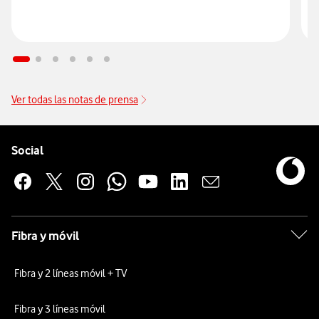
Ver todas las notas de prensa
Pie de página de Vodafone
Enlaces a las redes sociales de Vodafone
Social
Fibra y móvil
Fibra y 2 líneas móvil + TV
Fibra y 3 líneas móvil