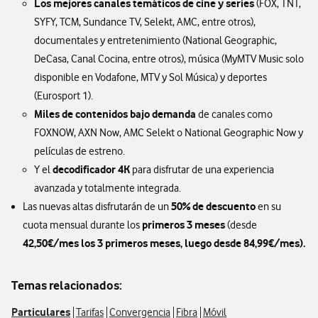
Los mejores canales temáticos de cine y series
(FOX, TNT,
SYFY, TCM, Sundance TV, Selekt, AMC, entre otros),
documentales y entretenimiento (National Geographic,
DeCasa, Canal Cocina, entre otros), música (MyMTV Music solo
disponible en Vodafone, MTV y Sol Música) y deportes
(Eurosport 1).
Miles de contenidos bajo demanda
de canales como
FOXNOW, AXN Now, AMC Selekt o National Geographic Now y
películas de estreno.
decodificador 4K
Y el
para disfrutar de una experiencia
avanzada y totalmente integrada.
50% de descuento
Las nuevas altas disfrutarán de un
en su
primeros 3 meses
cuota mensual durante los
(desde
42,50€/mes los 3 primeros meses, luego desde 84,99€/mes).
Temas relacionados:
Particulares
Tarifas
Convergencia
Fibra
Móvil