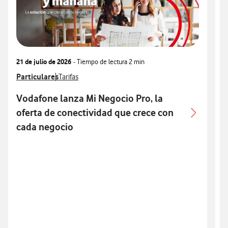
21 de julio de 2026
- Tiempo de lectura
2 min
1
Ver más notas de prensa relacionados con
Particulares
Ver más notas de prensa relacionados con
V
P
Tarifas
Vodafone lanza Mi Negocio Pro, la
oferta de conectividad que crece con
cada negocio