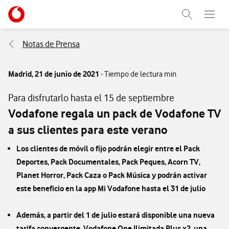
Menu nave
Ir a la pagina principal de vodafone.es
Abrir buscad
Abre e
Menu navegación Segmento
Notas de Prensa
Madrid,
21 de junio de 2021
- Tiempo de lectura min
Para disfrutarlo hasta el 15 de septiembre
Vodafone regala un pack de Vodafone TV
a sus clientes para este verano
Los clientes de móvil o fijo podrán elegir entre el Pack
Deportes, Pack Documentales, Pack Peques, Acorn TV,
Planet Horror, Pack Caza o Pack Música y podrán activar
este beneficio en la app Mi Vodafone hasta el 31 de julio
Además, a partir del 1 de julio estará disponible una nueva
tarifa convergente, Vodafone One Ilimitada Plus x2, una